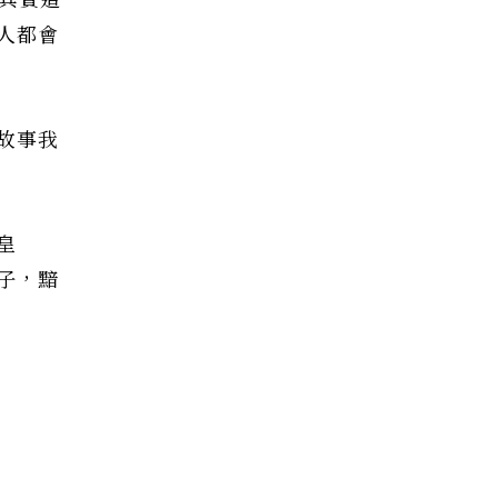
其實這
人都會
故事我
皇
子，黯