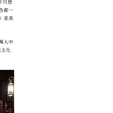
下只想
色都一
》是美
萬人中
民主化