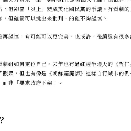
一個天外飛來一筆「4萬換1元是美國人主謀」的說詞，
點，但卻曾「炎上」變成美化國民黨的爭議。有看劇的
容，但確實可以挑出來批判、的確不夠謹慎。
畫再謹慎，有可能可以更完美，也或許，後續還有很多
看劇組如何定位自己。去年也有過紅透半邊天的《哲仁
了觀眾，但也有像是《朝鮮驅魔師》這樣自行喊卡的例
，而非「要求政府下架」。
？