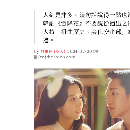
人紅是非多，這句話說得一點也沒錯
韓劇《雪降花》不要說從播出之
人持「扭曲歷史、美化安企部」
過。
by
貝爾達 (熊大)
-
2024/02/20
更新
圖/tv.jtbc.joins.com