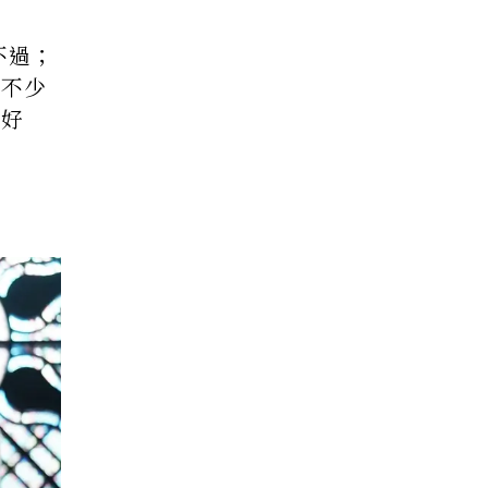
不過；
，不少
夠好