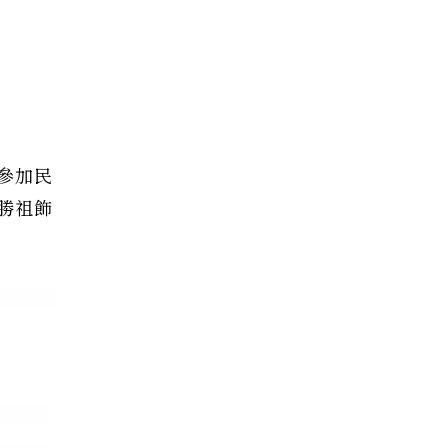
參加民
勝祖飾