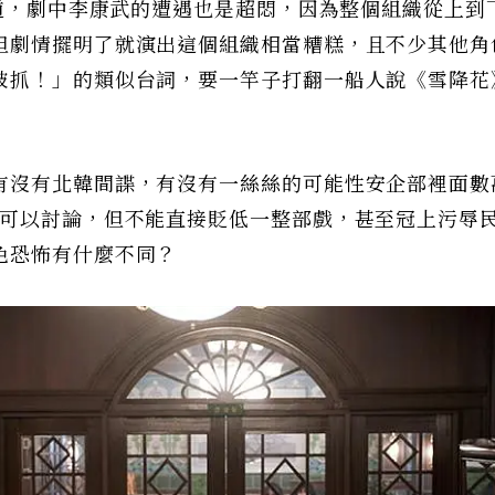
知道，劇中李康武的遭遇也是超悶，因為整個組織從上到
但劇情擺明了就演出這個組織相當糟糕，且不少其他角
被抓！」的類似台詞，要一竿子打翻一船人說《雪降花
有沒有北韓間諜，有沒有一絲絲的可能性安企部裡面數
份可以討論，但不能直接貶低一整部戲，甚至冠上污辱
色恐怖有什麼不同？