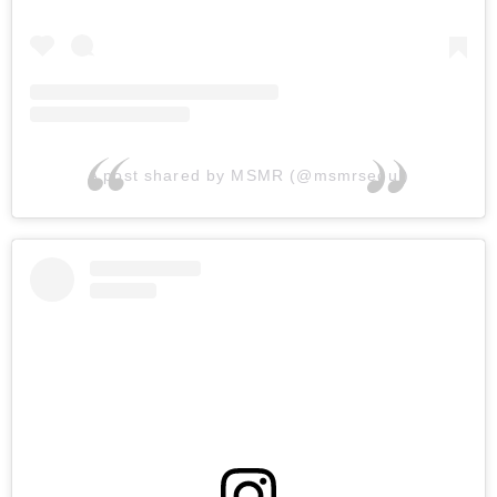
A post shared by MSMR (@msmrseoul)