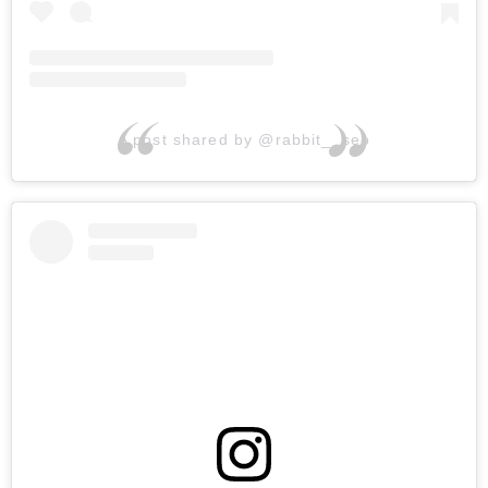
A post shared by @rabbit__seo