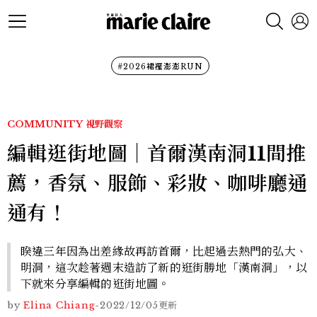
#2026裙襬澎澎RUN
COMMUNITY
視野觀察
編輯逛街地圖｜首爾漢南洞11間推
薦，香氛、服飾、彩妝、咖啡廳通
通有！
睽違三年因為出差緣故再訪首爾，比起過去熱門的弘大、
明洞，這次趁著週末造訪了新的逛街勝地「漢南洞」，以
下就來分享編輯的逛街地圖。
by
Elina Chiang
-
2022/12/05
更新