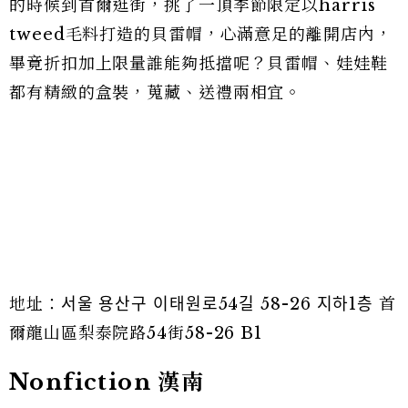
的時候到首爾逛街，挑了一頂季節限定以harris
tweed毛料打造的貝雷帽，心滿意足的離開店內，
畢竟折扣加上限量誰能夠抵擋呢？貝雷帽、娃娃鞋
都有精緻的盒裝，蒐藏、送禮兩相宜。
地址：서울 용산구 이태원로54길 58-26 지하1층 首
爾龍山區梨泰院路54街58-26 B1
Nonfiction 漢南