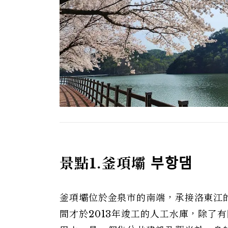
景點1.釜項壩
부항댐
釜項壩位於金泉市的南端，承接洛東江
間才於2013年竣工的人工水庫，除了