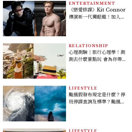
ENTERTAINMENT
《戀愛修課》Kit Connor
傳演新一代獨眼龍！加入新
版《X戰警》，可望搭檔
Sadie Sink
RELATIONSHIP
心理測驗｜旅行心理學！測
測去什麼景點玩 會為你帶來
好運
LIFESTYLE
颱風假發布規定是什麼？停
班停課查詢及標準？颱風假
有薪水嗎、可否拒絕上班？
LIFESTYLE