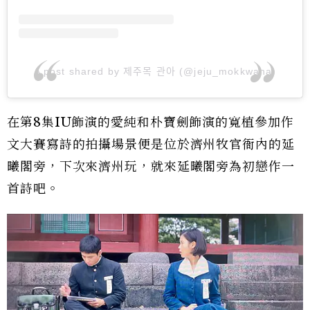
A post shared by 제주목 관아 (@jeju_mokkwana)
在第8集IU飾演的愛純和朴寶劍飾演的寬植參加作
文大賽寫詩的拍攝場景便是位於濟州牧官衙內的延
曦閣旁，下次來濟州玩，就來延曦閣旁為初戀作一
首詩吧。