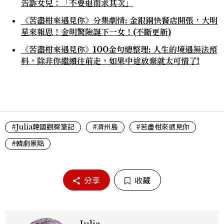
告訴女兒：「不要退而求其次」
《苦盡柑來遇見你》分集劇情: 金銀銅快餐店開張，大明
星來報恩！金明驚險誕下一女！(不斷更新)
《苦盡柑來遇見你》100金句總整理: 人生的境遇無法預
料，除非你繼續往前走，如果中途放棄就太可惜了!
#Julia韓國觀察筆記
#濟州島
#苦盡柑來遇見你
#韓劇景點
分享
收藏