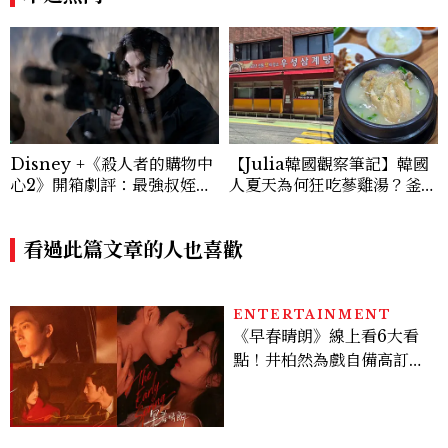
Disney +《殺人者的購物中
【Julia韓國觀察筆記】韓國
心2》開箱劇評：最強叔姪回
人夏天為何狂吃蔘雞湯？釜山
歸，拓展更進一步的「殺人
4家三伏天必吃蔘雞湯推薦，
者」世界觀！
在地人排隊也要吃
看過此篇文章的人也喜歡
ENTERTAINMENT
《早春晴朗》線上看6大看
點！井柏然為戲自備高訂，
孫千苦等地下戀轉正，雨夜
激吻獲讚慾感天花板