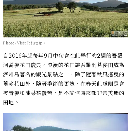
Photo/Visit Jeju官網。
自2016年起每年9月中旬會在此舉行約2週的吾羅
洞蕎麥花田慶典，浪漫的花田讓吾羅洞蕎麥田成為
濟州島著名的觀光景點之一，除了隨著秋風搖曳的
蕎麥花田外，隨著季節的更迭，在春天此處則是會
被青麥和油菜花覆蓋，是不論何時來都非常美麗的
田地。