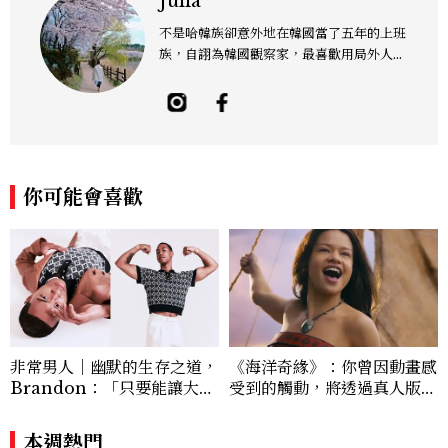
Julia
不是哈韓族卻意外地在韓國當了五年的上班
族，自詡為韓國觀察家，最喜歡用局外人的
眼光觀察韓國，為韓國生活找樂趣。
你可能會喜歡
非常男人｜幽默的生存之道，
《海洋奇緣》：你曾因動畫感
Brandon：「只要能讓大家
受到的觸動，將透過真人版成
笑，我們就有機會玩在一起，
為不斷循環的情感洋流
讓敵人成為朋友。」
本週熱門