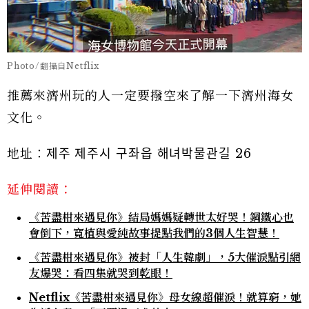
Photo/翻攝自Netflix
推薦來濟州玩的人一定要撥空來了解一下濟州海女
文化。
地址：제주 제주시 구좌읍 해녀박물관길 26
延伸閱讀：
《苦盡柑來遇見你》結局媽媽疑轉世太好哭！鋼鐵心也
會倒下，寬植與愛純故事提點我們的3個人生智慧！
《苦盡柑來遇見你》被封「人生韓劇」，5大催淚點引網
友爆哭：看四集就哭到乾眼！
Netflix《苦盡柑來遇見你》母女線超催淚！就算窮，她