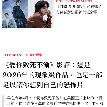
ENTERTAINMENT
《財閥 X 刑警2》好看嗎？
安普賢對決最帥反派俞承
豪，鄭恩彩接棒女主，開專
機、刷黑卡，用錢輾壓罪犯
的陳利手回來了，這次能玩
多大？
COMMUNITY
視野觀察
《愛你致死不渝》影評：這是
2026年的現象級作品，也是一部
足以讓你想到自己的恐怖片
早在今年4月，《愛你致死不渝》在美國正式上映的一個
月前，便已先在台灣的金馬影展中搶先播映三場，並引發