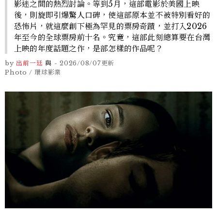
影迷之間的熱烈討論。等到5月，這部電影於美國上映
後，則旋即引爆驚人口碑，使這部原本並不被特別看好的
恐怖片，就這麼創下極為罕見的票房奇蹟，並打入2026
年至今的全球票房前十名。究竟，這部此刻總算要在台灣
上映的年度話題之作，是部怎樣的作品呢？
by
出前一廷
與
-
2026/08/07
更新
Photo / 環球影業