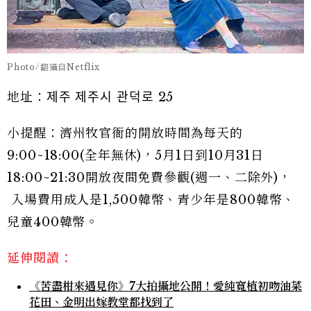
Photo/翻攝自Netflix
地址：제주 제주시 관덕로 25
小提醒：濟州牧官衙的開放時間為每天的
9:00~18:00(全年無休)，5月1日到10月31日
18:00~21:30開放夜間免費參觀(週一、二除外)，
入場費用成人是1,500韓幣、青少年是800韓幣、
兒童400韓幣。
延伸閱讀：
《苦盡柑來遇見你》7大拍攝地公開！愛純寬植初吻油菜
花田、金明出嫁教堂都找到了