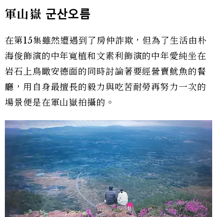
軍山嶽
군산오름
在第15集雖然遭遇到了房仲詐欺，但為了生活由朴
海俊飾演的中年寬植和文素利飾演的中年愛純坐在
岩石上鳥瞰安德面的同時討論著要經營賣魷魚的餐
廳，用自身最擅長的毅力與吃苦耐勞再努力一次的
場景便是在軍山嶽拍攝的。