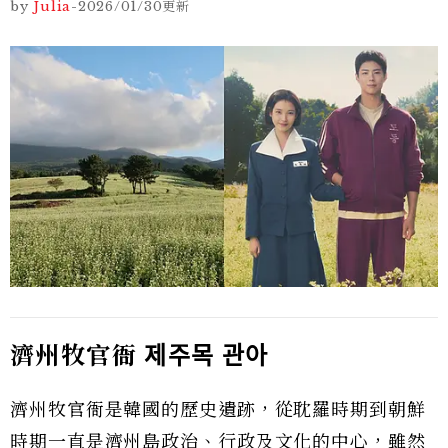
by
Julia
-
2026/01/30
更新
濟州牧官衙
제주목
관아
濟州牧官衙是韓國的歷史遺跡，從耽羅時期到朝鮮
時期一直是濟州島政治、行政及文化的中心，雖然