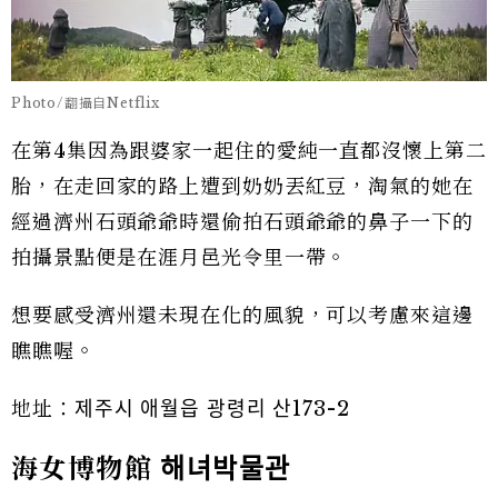
Photo/翻攝自Netflix
在第4集因為跟婆家一起住的愛純一直都沒懷上第二
胎，在走回家的路上遭到奶奶丟紅豆，淘氣的她在
經過濟州石頭爺爺時還偷拍石頭爺爺的鼻子一下的
拍攝景點便是在涯月邑光令里一帶。
想要感受濟州還未現在化的風貌，可以考慮來這邊
瞧瞧喔。
地址：제주시 애월읍 광령리 산173-2
海女博物館
해녀박물관