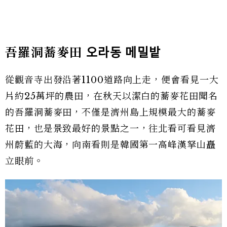
吾羅洞蕎麥田
오라동
메밀밭
從觀音寺出發沿著1100道路向上走，便會看見一大
片約25萬坪的農田，在秋天以潔白的蕎麥花田聞名
的吾羅洞蕎麥田，不僅是濟州島上規模最大的蕎麥
花田，也是景致最好的景點之一，往北看可看見濟
州蔚藍的大海，向南看則是韓國第一高峰漢拏山矗
立眼前。