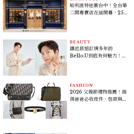
哈利波特迷衝台中！全台第
二間專賣店在這開幕，25週
年限定周邊、托特包太值得
入手
BEAUTY
讓池昌旭訂情多年的
Bello.U到底有何魅力！揭
密男神發光乳霜～「肽光透
亮緊緻霜」如何打造日不落
的透亮肌，熬夜拍戲不顯疲
倦感，超神！
FASHION
2026 父親節禮物推薦！商
務爸爸必收皮件、包款與鞋
履一次看