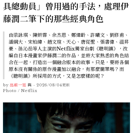
具總動員」曾用過的手法，處理伊
藤潤二筆下的那些經典角色
由梁詠琪、陳姸霏、余杰恩、鄭煒齡、許曦文、劉修甫、
潘綱大、宋柏緯、趙文瑄、天心、唐從聖、張書偉、溫昇
豪、孫沁岳等人主演的Netflix獨家台劇《聰明鎮》，改
編自日本漫畫家伊藤潤二的作品，並將大家熟悉的角色結
合在一起，打造出一個融合版本的故事。只是，要將各個
原本沒有關係的原作漫畫加以融合，有那麼簡單嗎？而
《聰明鎮》所採用的方式，又是怎麼樣的呢？
by
出前一廷
與
-
2026/08/04
更新
Photo / Netflix