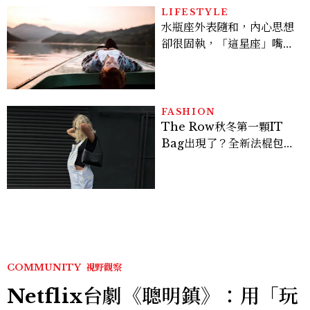
LIFESTYLE
水瓶座外表隨和，內心思想
卻很固執，「這星座」嘴上
說都可以，最後還是照自己
的方式選！12星座最難被改
變的一面
FASHION
The Row秋冬第一顆IT
Bag出現了？全新法棍包
「Alma」，極簡控又要開
始排隊了
COMMUNITY
視野觀察
Netflix台劇《聰明鎮》：用「玩