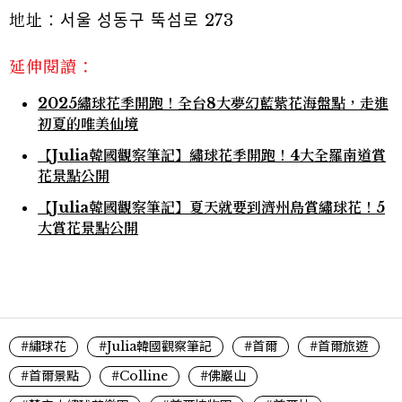
地址：서울 성동구 뚝섬로 273
延伸閱讀：
2025繡球花季開跑！全台8大夢幻藍紫花海盤點，走進
初夏的唯美仙境
【Julia韓國觀察筆記】繡球花季開跑！4大全羅南道賞
花景點公開
【Julia韓國觀察筆記】夏天就要到濟州島賞繡球花！5
大賞花景點公開
#繡球花
#Julia韓國觀察筆記
#首爾
#首爾旅遊
#首爾景點
#Colline
#佛巖山