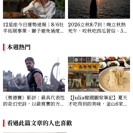
12星座今日運勢速報｜8/6牡
2026立秋8/7到！晚立秋熱
羊拓展事業、獅子避免過度借
死牛，咬秋吃西瓜習俗、5大
貸
禁忌與吉時懶人包
本週熱門
《奧德賽》影評：最具代表性
【Julia韓國觀察筆記】夏天
的奇幻史詩，以最寫實的方
才吃得到的美味，釜山6家人
式，折射出我們的心
氣豆漿冷麵推薦
看過此篇文章的人也喜歡