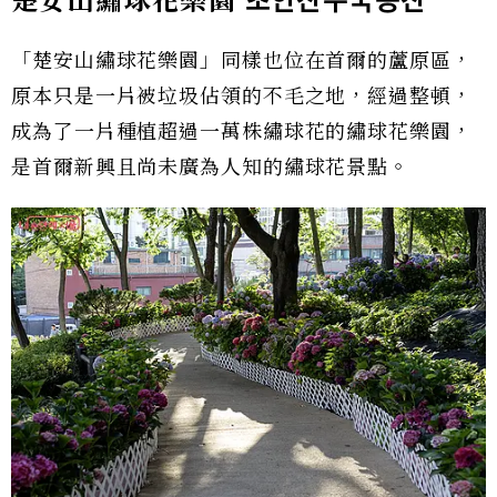
楚安山繡球花樂園
초안산수국동산
「楚安山繡球花樂園」同樣也位在首爾的蘆原區，
原本只是一片被垃圾佔領的不毛之地，經過整頓，
成為了一片種植超過一萬株繡球花的繡球花樂園，
是首爾新興且尚未廣為人知的繡球花景點。