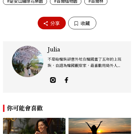
#楚安山繡球花樂園
#首爾植物園
#首爾林
分享
收藏
Julia
不是哈韓族卻意外地在韓國當了五年的上班
族，自詡為韓國觀察家，最喜歡用局外人的
眼光觀察韓國，為韓國生活找樂趣。
你可能會喜歡