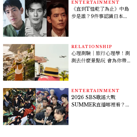
ENTERTAINMENT
《直到T恤乾了為止》中島
步是誰？9件事認識日本
「昭和臉」男星：大文豪玄
孫、《地獄占星師》關鍵人
物
RELATIONSHIP
心理測驗｜旅行心理學！測
測去什麼景點玩 會為你帶來
好運
ENTERTAINMENT
2026 SBS歌謠大戰
SUMMER直播哪裡看？
Stray Kids、ATEEZ等
28組卡司、線上播出時間一
次看