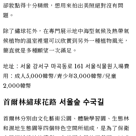
卻妝點得十分精緻，想用來拍出美照絕對沒有問
題。
除了繡球花外，在專門展示地中海型氣候及熱帶氣
候植物的溫室裡還可以欣賞到另外一種植物風光，
簡直就是多種願望一次滿足。
地址：서울 강서구 마곡동로 161 서울식물원入場費
用：成人5,000韓幣/青少年3,000韓幣/兒童
2,000韓幣
首爾林繡球花路
서울숲
수국길
首爾林分別由文化藝術公園、體驗學習園、生態林
和濕地生態園等四個特色空間所組成，是為了保衛