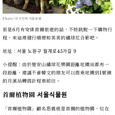
Photo/내 손안에 서울官網
若是6月有安排首爾旅遊的話，不妨跳脫一下購物行
程，來這裡健行順便和美美的繡球花合影吧。
地址：서울 노원구 월계로45가길 9
小提醒：由於楚安山繡球花樂園距離地鐵站都有一
段距離，建議不會韓文的朋友可以搭乘地鐵到1號線
的月溪站轉搭計程車前往。
首爾植物園
서울식물원
「首爾植物園」顧名思義就是首爾的植物園，位在