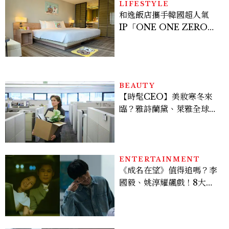
LIFESTYLE
和逸飯店攜手韓國超人氣
IP「ONE ONE ZERO
SEVEN」，打造療癒系快
樂狗狗主題房！全台獨家客
房、聯名好禮一次收藏
BEAUTY
【時髦CEO】美妝寒冬來
臨？雅詩蘭黛、萊雅全球裁
員＋關閉官網，下一步計畫
曝光
ENTERTAINMENT
《成名在望》值得追嗎？李
國毅、姚淳耀飆戲！8大看
點與網友殘酷評價：節奏太
慢、犯人太好猜？