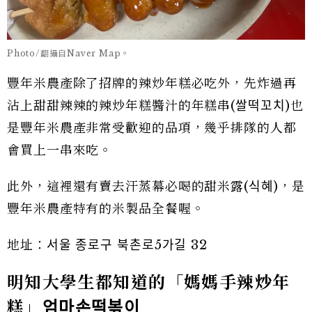
Photo/翻攝自Naver Map。
豐年米農產除了招牌的辣炒年糕必吃外，先炸過再
沾上甜甜辣辣的辣炒年糕醬汁的年糕串(쌀떡꼬치)也
是豐年米農產非常受歡迎的品項，幾乎排隊的人都
會買上一串來吃。
此外，這裡還有賣去汗蒸幕必喝的甜米露(식혜)，是
豐年米農產特有的米製品全餐喔。
地址：서울 종로구 북촌로5가길 32
明知大學生都知道的「媽媽手辣炒年
糕」
엄마손떡볶이