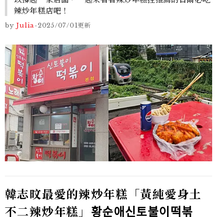
辣炒年糕店吧！
by
Julia
-
2025/07/01
更新
韓志旼最愛的辣炒年糕「黃純愛身土
不二辣炒年糕」
황순애신토불이떡볶