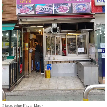
Photo/翻攝自Naver Map。