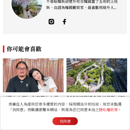
不是哈韓族卻意外地在韓國當了五年的上班
族，自詡為韓國觀察家，最喜歡用局外人的
眼光觀察韓國，為韓國生活找樂趣。
你可能會喜歡
《黑白大廚》金度潤女友是
2026福岡博多最新景點「明
誰？低調交往演員金瑞妍、曾
治公園」開幕！藤本壯介操刀
美麗佳人為提供您更多優質的內容，採用網站分析技術。若您未點選
「我同意」而繼續瀏覽本網站，則視為您已同意本站之
隱私權政策
。
出演《少年法庭》，私下極簡
設計，7大餐廳美食品牌、SP
風穿搭是日常範本！
A一次看
我同意