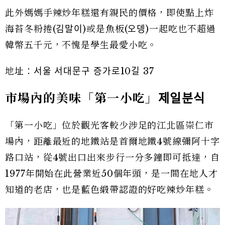
此外媽媽手辣炒年糕還有親民的價格，即使點上炸
海苔冬粉捲(김말이)或是魚板(오뎅)一起吃也不超過
韓幣五千元，不愧是學生最愛小吃。
地址：서울 서대문구 증가로10길 37
市場內的美味「第一小吃」
제일분식
「第一小吃」位於觀光客較少涉足的江北區崇仁市
場內，距離最近的地鐵站是首爾地鐵4號線彌阿十字
路口站，從4號出口出來步行一分多鐘即可抵達，自
1977年開始在此營業近50個年頭，是一間在地人才
知道的老店，也是藍色緞帶認證的好吃辣炒年糕。