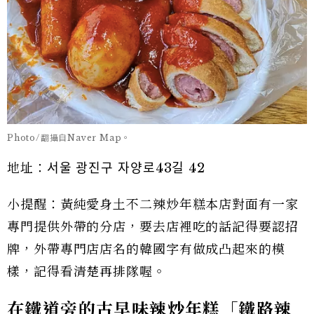
Photo/翻攝自Naver Map。
地址：서울 광진구 자양로43길 42
小提醒：黃純愛身土不二辣炒年糕本店對面有一家
專門提供外帶的分店，要去店裡吃的話記得要認招
牌，外帶專門店店名的韓國字有做成凸起來的模
樣，記得看清楚再排隊喔。
在鐵道旁的古早味辣炒年糕「鐵路辣