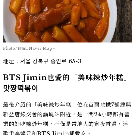
Photo/翻攝自Naver Map。
地址：서울 강북구 숭인로 65-3
BTS Jimin也愛的「美味辣炒年糕」
맛짱떡볶이
最後介紹的「美味辣炒年糕」位在首爾地鐵7號線與
新盆唐線交會的論峴站附近，是一間24小時都有營
業的好吃辣炒年糕，不僅是當地人的宵夜首選，連
歌手李燦元和BTS Jimin都愛吃。