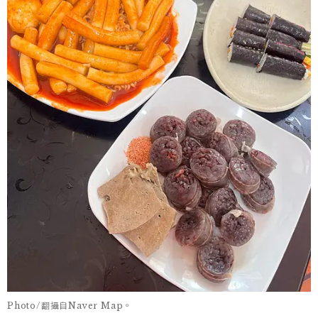
Photo/翻攝自Naver Map。