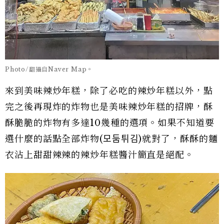
Photo/翻攝自Naver Map。
來到美味辣炒年糕，除了必吃的辣炒年糕以外，點
完之後再現炸的炸物也是美味辣炒年糕的招牌，酥
酥脆脆的炸物有多達10幾種的選項。如果不知道要
選什麼的話點全部炸物(모둠튀김)就對了，酥酥的麵
衣沾上甜甜辣辣的辣炒年糕醬汁簡直是絕配。