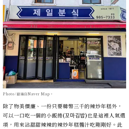
Photo/翻攝自Naver Map。
除了物美價廉、一份只要韓幣三千的辣炒年糕外，
可以一口吃一個的小飯捲(꼬마김밥)也是這裡人氣選
項，用來沾甜甜辣辣的辣炒年糕醬汁吃剛剛好。此