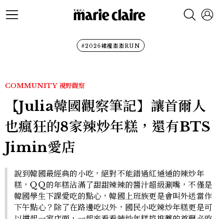
#2026裙襬澎澎RUN
COMMUNITY
視野觀察
【Julia韓國觀察筆記】讓首爾人
也瘋狂的8家辣炒年糕，還有BTS
Jimin愛店
說到韓國最經典的小吃，絕對不能錯過紅通通的辣炒年
糕，QQ的年糕沾滿了甜甜辣辣的醬汁超級涮嘴，不僅是
韓國學生下課愛吃的點心，韓國上班族更是會叫外送當作
下午點心？除了在路邊吃以外，國民小吃辣炒年糕更是可
以撐起一家店面，一起來看看辣炒年糕控推薦的首爾必吃