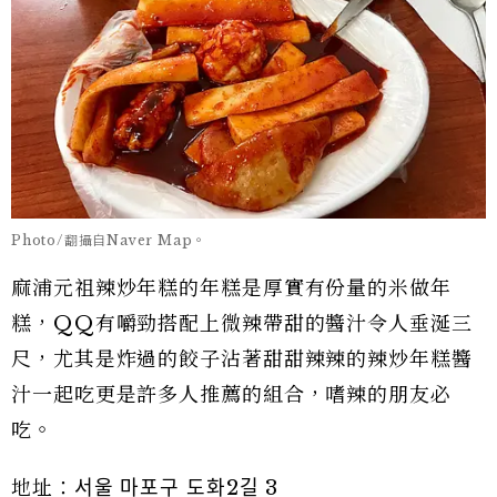
Photo/翻攝自Naver Map。
麻浦元祖辣炒年糕的年糕是厚實有份量的米做年
糕，QQ有嚼勁搭配上微辣帶甜的醬汁令人垂涎三
尺，尤其是炸過的餃子沾著甜甜辣辣的辣炒年糕醬
汁一起吃更是許多人推薦的組合，嗜辣的朋友必
吃。
地址：서울 마포구 도화2길 3