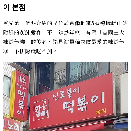
이
본점
首先第一個要介紹的是位於首爾地鐵5號線峨嵯山站
附近的黃純愛身土不二辣炒年糕，有著「首爾三大
辣炒年糕」的美名，還是演員韓志旼最愛的辣炒年
糕，不排隊就吃不到。