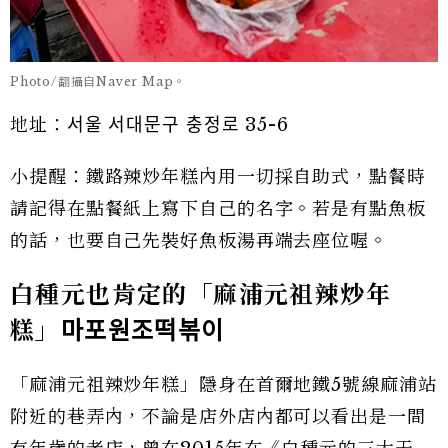
Photo/翻攝自Naver Map。
地址：서울 서대문구 충정로 35-6
小提醒：鐵路辣炒年糕內用一切採自助式，點餐時
請記得在點餐紙上寫下自己的名字。若是有點魚板
的話，也要自己先裝好魚板湯再端去座位喔。
白種元也肯定的「麻浦元祖辣炒年
糕」
마포원조떡볶이
「麻浦元祖辣炒年糕」隱身在首爾地鐵5號線麻浦站
附近的巷弄內，不論是店外店內都可以看出是一間