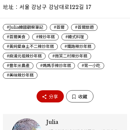
地址：서울 강남구 강남대로122길 17
#Julia韓國觀察筆記
#首爾
#首爾旅遊
#首爾美食
#辣炒年糕
#韓式料理
#黃純愛身土不二辣炒年糕
#鐵路辣炒年糕
#麻浦元祖辣炒年糕
#微笑二村辣炒年糕
#豐年米農產
#媽媽手辣炒年糕
#第一小吃
#美味辣炒年糕
分享
收藏
Julia