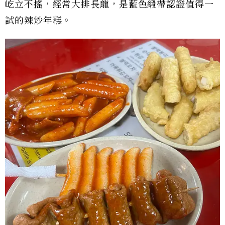
屹立不搖，經常大排長龍，是藍色緞帶認證值得一
試的辣炒年糕。