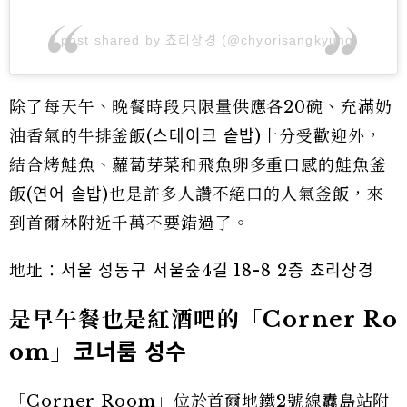
A post shared by 쵸리상경 (@chyorisangkyung)
除了每天午、晚餐時段只限量供應各20碗、充滿奶
油香氣的牛排釜飯(스테이크 솥밥)十分受歡迎外，
結合烤鮭魚、蘿蔔芽菜和飛魚卵多重口感的鮭魚釜
飯(연어 솥밥)也是許多人讚不絕口的人氣釜飯，來
到首爾林附近千萬不要錯過了。
地址：서울 성동구 서울숲4길 18-8 2층 쵸리상경
是早午餐也是紅酒吧的「Corner Ro
om」
코너룸
성수
「Corner Room」位於首爾地鐵2號線纛島站附