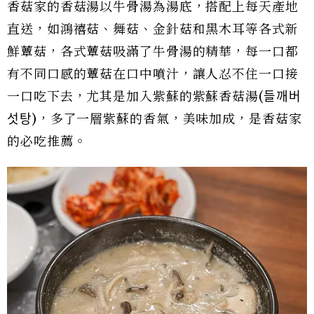
香菇家的香菇湯以牛骨湯為湯底，搭配上每天產地
直送，如鴻禧菇、舞菇、金針菇和黑木耳等各式新
鮮蕈菇，各式蕈菇吸滿了牛骨湯的精華，每一口都
有不同口感的蕈菇在口中噴汁，讓人忍不住一口接
一口吃下去，尤其是加入紫蘇的紫蘇香菇湯(들깨버
섯탕)，多了一層紫蘇的香氣，美味加成，是香菇家
的必吃推薦。