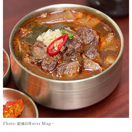
Photo/翻攝自Naver Map。