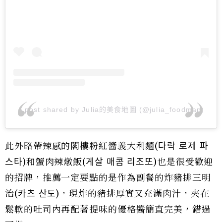
A post shared by Julia的美食地圖 (@julia_foodmap)
此外略帶辣感的閣樓粉紅醬義大利麵(다락 로제 파
스타)和蟹肉辣燉飯(게살 매콤 리조또)也是很受歡迎
的招牌，推薦一定要點的是作為副餐的炸豬排三明
治(카츠 산도)，現炸的豬排厚實又充滿肉汁，夾在
鬆軟的吐司內再配著提味的優格醬簡直完美，錯過