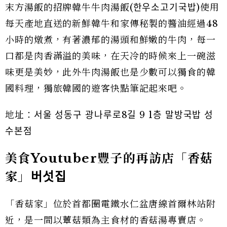
末方湯飯的招牌韓牛牛肉湯飯(한우소고기국밥)使用
每天產地直送的新鮮韓牛和家傳秘製的醬油經過48
小時的燉煮，有著濃郁的湯頭和鮮嫩的牛肉，每一
口都是肉香滿溢的美味，在天冷的時候來上一碗滋
味更是美妙，此外牛肉湯飯也是少數可以獨食的韓
國料理，獨旅韓國的遊客快點筆記起來吧。
地址：서울 성동구 광나루로8길 9 1층 말방국밥 성
수본점
美食Youtuber豐子的再訪店「香菇
家」
버섯집
「香菇家」位於首都圈電鐵水仁盆唐線首爾林站附
近，是一間以蕈菇類為主食材的香菇湯專賣店。