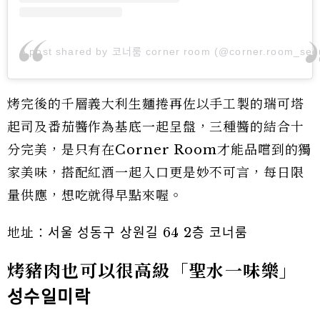
A post shared by 코너룸 corner room (@corner.room_seo
烤完後的千層義大利生麵捲再佐以手工製的瑞可塔
起司及番茄醬作為基底一起呈盤，三種醬的結合十
分完美，是只有在Corner Room才能品嚐到的獨
家美味，搭配紅酒一起入口更是妙不可言，每日限
量供應，想吃就得早點來喔。
地址：서울 성동구 상원길 64 2층 코너룸
烤豬肉也可以很高級「聖水一味樂」
성수일미락