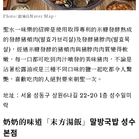
Photo/翻攝自Naver Map。
聖水一味樂的招牌是使用取得專利的米糠發酵熟成
的發酵豬頰肉(발효가브리살)及發酵豬脖肉(발효목
살)，經過米糠發酵的豬頰肉與豬脖肉肉質變得軟
嫩，每一口都可吃到肉汁噴發的美味豬肉，不論是
沾著松露油或是三種不同口味的鹽一起吃都令人驚
艷，喜歡吃肉的人絕對要來朝聖一次。
地址：서울 성동구 상원6나길 22-20 1층 성수일미
락
奶奶的味道「末方湯飯」
말방국밥
성수
본점