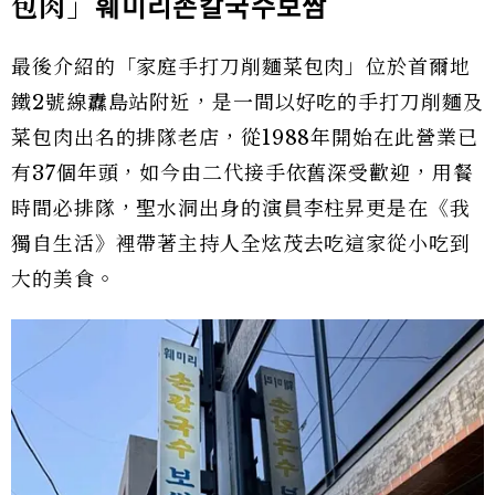
包肉」
훼미리손칼국수보쌈
最後介紹的「家庭手打刀削麵菜包肉」位於首爾地
鐵2號線纛島站附近，是一間以好吃的手打刀削麵及
菜包肉出名的排隊老店，從1988年開始在此營業已
有37個年頭，如今由二代接手依舊深受歡迎，用餐
時間必排隊，聖水洞出身的演員李柱昇更是在《我
獨自生活》裡帶著主持人全炫茂去吃這家從小吃到
大的美食。