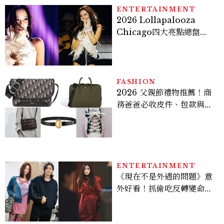
ENTERTAINMENT
2026 Lollapalooza
Chicago四大亮點總盤
點， JENNIE、 CORTIS
登台，K-POP擄獲全球！
FASHION
2026 父親節禮物推薦！商
務爸爸必收皮件、包款與鞋
履一次看
ENTERTAINMENT
《現在不是外遇的問題》意
外好看！抓偷吃反轉變命
案？金憓秀傳奇美腿被讚
爆、金智勳大秀腹肌，曹汝