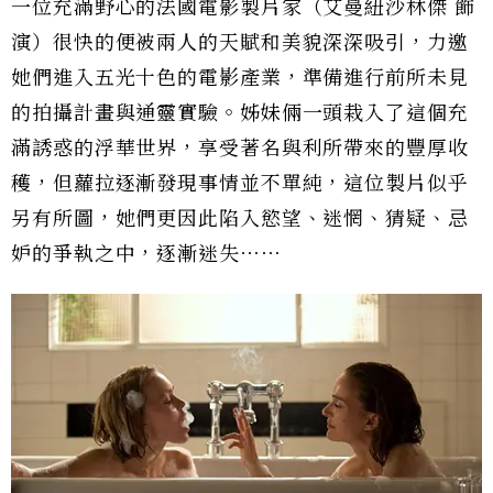
一位充滿野心的法國電影製片家（艾曼紐沙林傑 飾
演）很快的便被兩人的天賦和美貌深深吸引，力邀
她們進入五光十色的電影產業，準備進行前所未見
的拍攝計畫與通靈實驗。姊妹倆一頭栽入了這個充
滿誘惑的浮華世界，享受著名與利所帶來的豐厚收
穫，但蘿拉逐漸發現事情並不單純，這位製片似乎
另有所圖，她們更因此陷入慾望、迷惘、猜疑、忌
妒的爭執之中，逐漸迷失⋯⋯