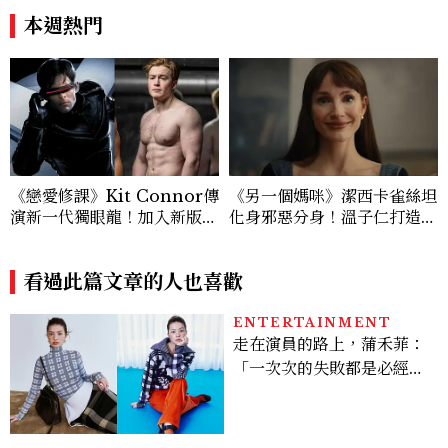
本週熱門
《戀愛修課》Kit Connor傳
《另一個媽咪》潔西卡雀絲坦
演新一代獨眼龍！加入新版
化身邪惡分身！溫子仁打造年
《X戰警》，可望搭檔Sadie
度恐怖新作
Sink
看過此篇文章的人也喜歡
ENTERTAINMENT
走在演員的路上，蒲禾菲：
「一次次的失敗都是必經過
程，必須要經過那些練習，
才能做得好。」