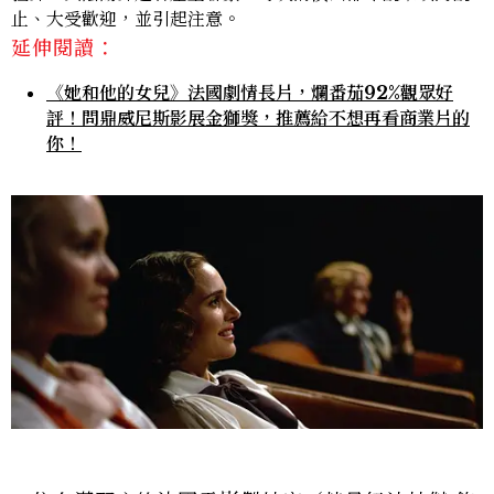
止、大受歡迎，並引起注意。
延伸閱讀：
《她和他的女兒》法國劇情長片，爛番茄92%觀眾好
評！問鼎威尼斯影展金獅獎，推薦給不想再看商業片的
你！