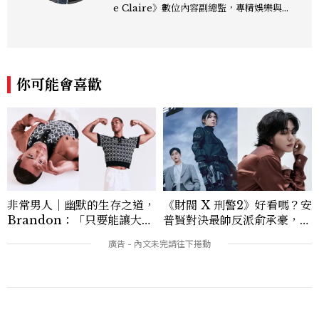
e Claire》數位內容副總監，專精娛樂與
生活風格領域，處理國內外名人消息、頒獎
典禮與大型內容企劃。 ren_chen@mct
w.com.tw
你可能會喜歡
非常男人｜幽默的生存之道，
《財閥 X 刑警2》好看嗎？安
Brandon：「只要能讓大家
普賢對決最帥反派俞承豪，鄭
笑，我們就有機會玩在一起，
恩彩接棒女主，開專機、刷黑
讓敵人成為朋友。」
卡，用錢輾壓罪犯的陳利手回
來了，這次能玩多大？