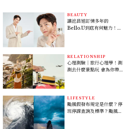
貞雙影后飆戲，線上看7大
看點懶人包
BEAUTY
讓池昌旭訂情多年的
Bello.U到底有何魅力！揭
密男神發光乳霜～「肽光透
亮緊緻霜」如何打造日不落
的透亮肌，熬夜拍戲不顯疲
倦感，超神！
RELATIONSHIP
心理測驗｜旅行心理學！測
測去什麼景點玩 會為你帶來
好運
LIFESTYLE
颱風假發布規定是什麼？停
班停課查詢及標準？颱風假
有薪水嗎、可否拒絕上班？