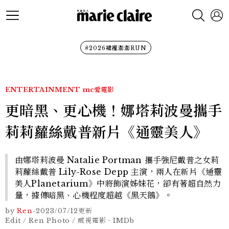
#2026裙襬澎澎RUN
ENTERTAINMENT
mc愛電影
更暗黑、更心機！娜塔莉波曼攜手
莉莉蘿絲戴普新片《通靈美人》
由娜塔莉波曼 Natalie Portman 攜手強尼戴普之女莉
莉蘿絲戴普 Lily-Rose Depp 主演，兩人在新片《通靈
美人Planetarium》中將飾演姊妹花，卻有著超自然力
量，據傳暗黑、心機程度超越《黑天鵝》。
by
Ren
-
2023/07/12
更新
Edit / Ren Photo / 威視電影、IMDb