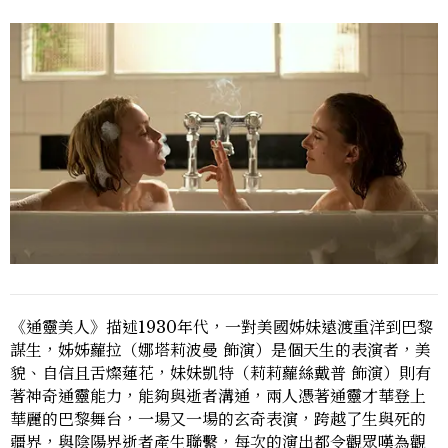
《通靈美人》描述1930年代，一對美國姊妹遠渡重洋到巴黎
謀生，姊姊蘿拉（
娜塔莉波曼
飾演）是個天生的表演者，美
貌、自信且舌燦蓮花，妹妹凱特（
莉莉蘿絲戴普
飾演）則有
著神奇通靈能力，能夠與逝者溝通，兩人憑著通靈才華登上
華麗的巴黎舞台，一場又一場的玄奇表演，跨越了生與死的
疆界，與陰陽界逝者產生聯繫，每次的演出都令觀眾嘆為觀