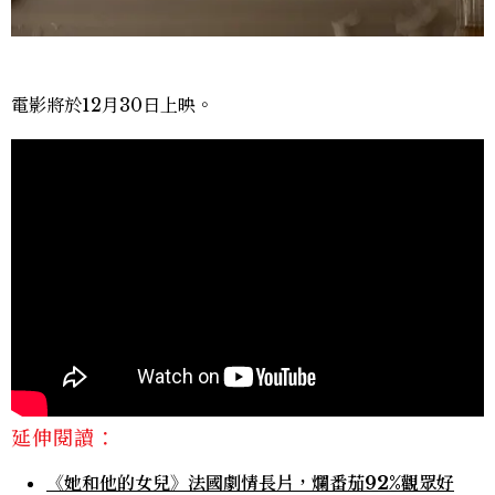
電影將於12月30日上映。
延伸閱讀：
《她和他的女兒》法國劇情長片，爛番茄92%觀眾好