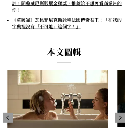
評！問鼎威尼斯影展金獅獎，推薦給不想再看商業片的
你！
《拿破崙》瓦昆菲尼克斯詮釋法國傳奇君王：「在我的
字典裡沒有『不可能』這個字！」
本文圖輯