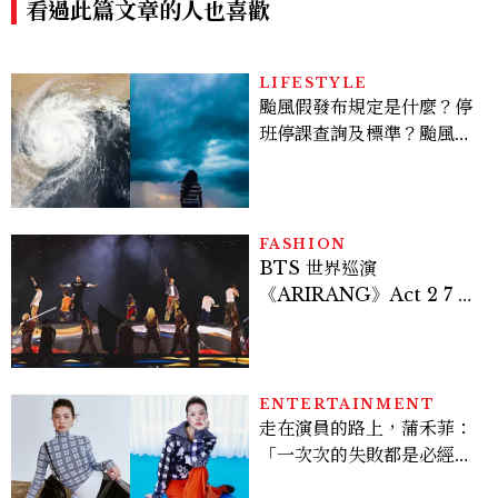
德修斯
看過此篇文章的人也喜歡
LIFESTYLE
颱風假發布規定是什麼？停
班停課查詢及標準？颱風假
有薪水嗎、可否拒絕上班？
FASHION
BTS 世界巡演
《ARIRANG》Act 2 7 位
成員舞台造型一次看
ENTERTAINMENT
走在演員的路上，蒲禾菲：
「一次次的失敗都是必經過
程，必須要經過那些練習，