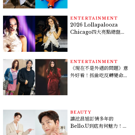
才能做得好。」
ENTERTAINMENT
2026 Lollapalooza
Chicago四大亮點總盤
點， JENNIE、 CORTIS
登台，K-POP擄獲全球！
ENTERTAINMENT
《現在不是外遇的問題》意
外好看！抓偷吃反轉變命
案？金憓秀傳奇美腿被讚
爆、金智勳大秀腹肌，曹汝
貞雙影后飆戲，線上看7大
看點懶人包
BEAUTY
讓池昌旭訂情多年的
Bello.U到底有何魅力！揭
密男神發光乳霜～「肽光透