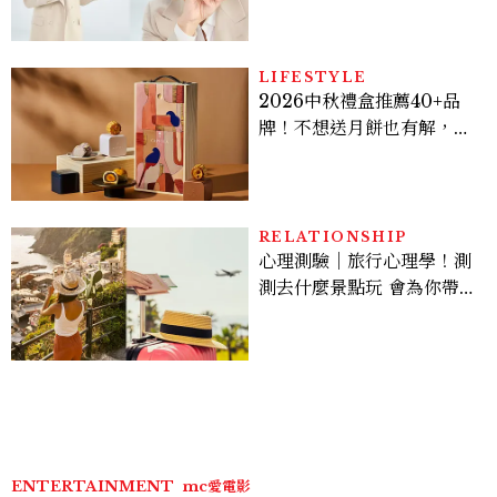
亮緊緻霜」如何打造日不落
的透亮肌，熬夜拍戲不顯疲
倦感，超神！
LIFESTYLE
2026中秋禮盒推薦40+品
牌！不想送月餅也有解，送
長輩、送客戶一次挑
RELATIONSHIP
心理測驗｜旅行心理學！測
測去什麼景點玩 會為你帶來
好運
ENTERTAINMENT
mc愛電影