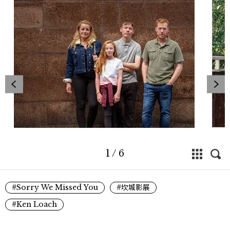
1
/
6
#Sorry We Missed You
#坎城影展
#Ken Loach