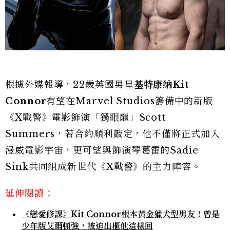
根據外媒報導，22歲英國男星
基特康納Kit
Connor
有望在Marvel Studios籌備中的新版
《X戰警》電影飾演「獨眼龍」Scott
Summers，若合約順利敲定，他不僅將正式加入
漫威電影宇宙，更可望與飾演琴葛雷的Sadie
Sink共同組成新世代《X戰警》的主力陣容。
延伸閱讀：
《戀愛修課》Kit Connor根本黃金獵犬型男友！曾是
少年版艾爾頓強，被迫出櫃他這樣回