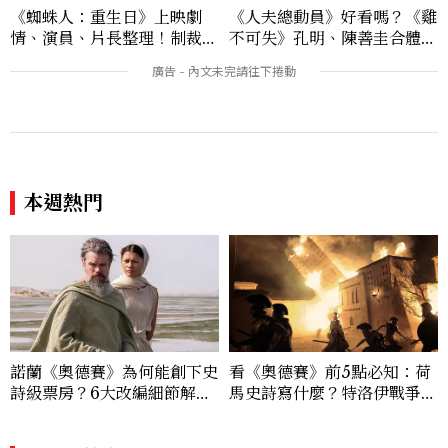
《蜘蛛人：重生日》上映劇
《人夫總動員》好看嗎？《雞
情、演員、片長整理！制裁
不可失》孔明、陳善圭合體，
者、浩克登場，莎蒂辛克演
李多熙、全昭旻、尹炳熙驚喜
誰？
出演，前後任丈夫地獄聯手、
結局彩蛋潤娥竟現身
本週熱門
諾蘭《奧德賽》為何能創下史
看《奧德賽》前5點必知：荷
詩級票房？6大改編細節解
馬史詩寫什麼？特洛伊戰爭真
析：安海瑟薇、莎莉賽隆、千
的發生過？「奧德修斯」為何
黛亞三位女性角色如何改變奧
回家這麼難？