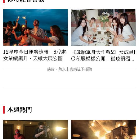
12星座今日運勢速報｜8/7處
《母胎單身大作戰2》女成員I
女業績飆升、天蠍大展宏圖
G私服模樣公開！崔玹諝溫柔
系歐膩粉絲飆漲、金秀炫竟是
低調千金？
本週熱門