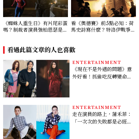
《蜘蛛人重生日》有片尾彩蛋
看《奧德賽》前5點必知：荷
嗎？制裁者演員強柏恩瑟是
馬史詩寫什麼？特洛伊戰爭真
誰？《陰屍路》走紅，也演出
的發生過？「奧德修斯」為何
《奧德賽》
回家這麼難？
看過此篇文章的人也喜歡
ENTERTAINMENT
《現在不是外遇的問題》意
外好看！抓偷吃反轉變命
案？金憓秀傳奇美腿被讚
爆、金智勳大秀腹肌，曹汝
貞雙影后飆戲，線上看7大
看點懶人包
ENTERTAINMENT
走在演員的路上，蒲禾菲：
「一次次的失敗都是必經過
程，必須要經過那些練習，
才能做得好。」