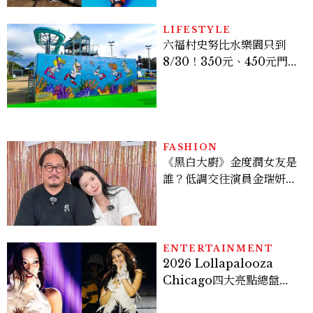
LIFESTYLE
六福村史努比水樂園只到
8/30！350元、450元門票
優惠一次看，必拍造景、
SNOOPY美食可愛登場
FASHION
《黑白大廚》金度潤女友是
誰？低調交往演員金瑞妍、
曾出演《少年法庭》，私下
極簡風穿搭是日常範本！
ENTERTAINMENT
2026 Lollapalooza
Chicago四大亮點總盤
點， JENNIE、 CORTIS