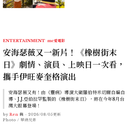
ENTERTAINMENT
mc愛電影
安海瑟薇又一新片！《橡樹街末
日》劇情、演員、上映日一次看，
攜手伊旺麥奎格演出
安海瑟薇又有！由《靈病》導演大衛羅伯特米切爾自編自
導、J.J.亞伯拉罕監製的《橡樹街末日》，將在今年8月台
灣大銀幕登場！
by
Ren
與
-
2026/08/05
更新
Photo / 華納兄弟