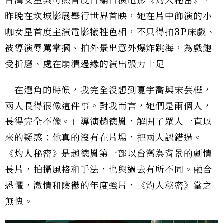
台灣女星吳可熙首度自編自演電影《灼人秘密》，
昨晚在坎城影展舉行世界首映，她在片中飾演的小
咖女星首度主演電影犧牲色相，不只得拍3P床戲、
被導演辱罵掌摑、拍外景出意外爆炸跳海，為戲飽
受折磨、處在崩潰邊緣的演出張力十足
「在選角的時候，我完全沒想到夏宇喬與宋芸樺，
兩人長得很像這件事。對我而言，她們是兩個人，
長得完全不像。」導演趙德胤，解開了眾人一直以
來的疑惑：他真的沒有在片場，把兩人認錯過。
《灼人秘密》是趙德胤第一部以台灣為背景的劇情
長片，拍攝風格和手法，也與過去有所不同。融合
恐懼，激情和陰鬱的年度強片，《灼人秘密》當之
無愧。