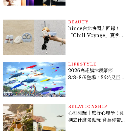
登台，K-POP擄獲全球！
BEAUTY
hince台北快閃店回歸！
「Chill Voyage」夏季限
定系列登場，夢幻海洋藍空
間、限定彩妝、DIY吊飾一
次體驗
LIFESTYLE
2026高雄旗津風箏節
8/8~8/9登場！35公尺巨大
鯨魚首度放飛、豐富親子活
動時間懶人包
RELATIONSHIP
心理測驗｜旅行心理學！測
測去什麼景點玩 會為你帶來
好運