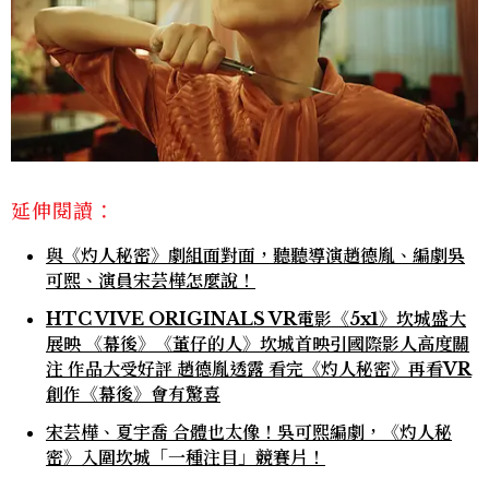
延伸閱讀：
與《灼人秘密》劇組面對面，聽聽導演趙德胤、編劇吳
可熙、演員宋芸樺怎麼說！
HTC VIVE ORIGINALS VR電影《5x1》坎城盛大
展映 《幕後》《董仔的人》坎城首映引國際影人高度關
注 作品大受好評 趙德胤透露 看完《灼人秘密》再看VR
創作《幕後》會有驚喜
宋芸樺、夏宇喬 合體也太像！吳可熙編劇，《灼人秘
密》入圍坎城「一種注目」競賽片！