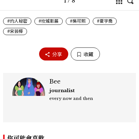
1
/
8
#灼人秘密
#坎城影展
#吳可熙
#夏宇喬
#宋芸樺
分享
收藏
Bee
journalist
every now and then
你可能會喜歡