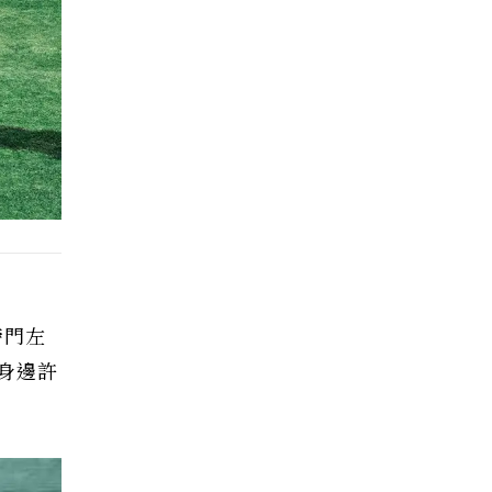
旁門左
身邊許