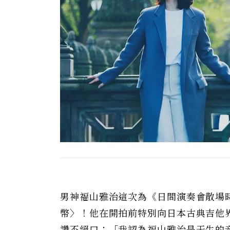
男神福山雅治這次為《日間演奏會散場
幣〉！他在開拍前特別向日本古典吉他