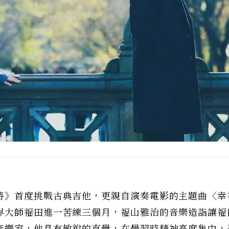
時》首度挑戰古典吉他，更親自演奏電影的主題曲〈幸
界大師福田進一苦練三個月，福山雅治的音樂造詣讓福