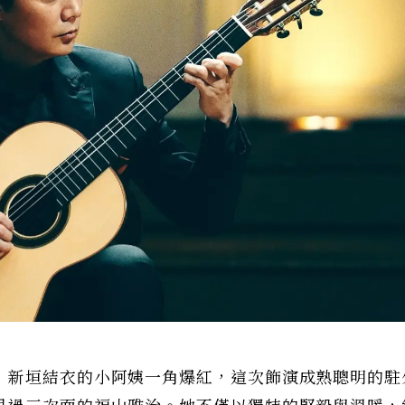
》新垣結衣的小阿姨一角爆紅，這次飾演成熟聰明的駐