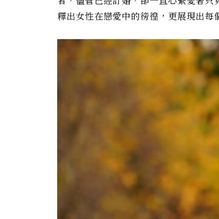
者，儘管已經訂婚，卻一直心繫愛著只
釋出女性在戀愛中的徬徨，更展現出每