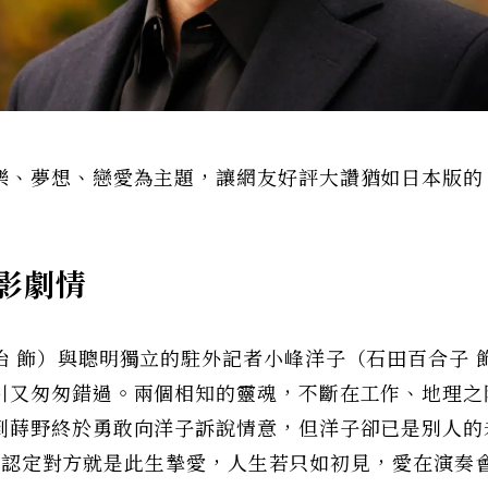
樂、夢想、戀愛為主題，讓網友好評大讚猶如日本版的
影劇情
 飾）與聰明獨立的駐外記者小峰洋子（石田百合子 
引又匆匆錯過。兩個相知的靈魂，不斷在工作、地理之
到蒔野終於勇敢向洋子訴說情意，但洋子卻已是別人的
人，卻認定對方就是此生摯愛，人生若只如初見，愛在演奏