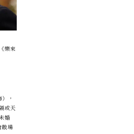
《樂來
飾），
隔或天
未婚
會散場