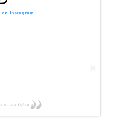
t on Instagram
imu Liu (@simuliu)