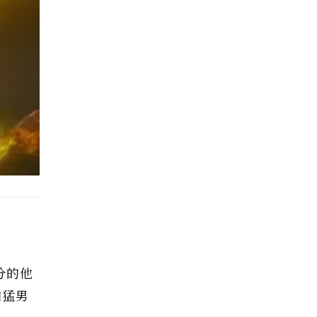
分的他
肉猛男