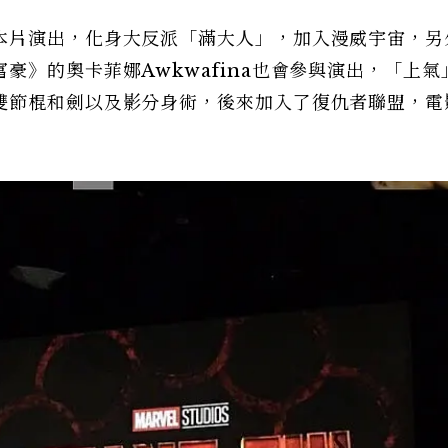
本片演出，化身大反派「滿大人」，加入漫威宇宙，另
豪》的奧卡菲娜Awkwafina也會參與演出，「上氣
雙節棍和劍以及影分身術，後來加入了復仇者聯盟，電