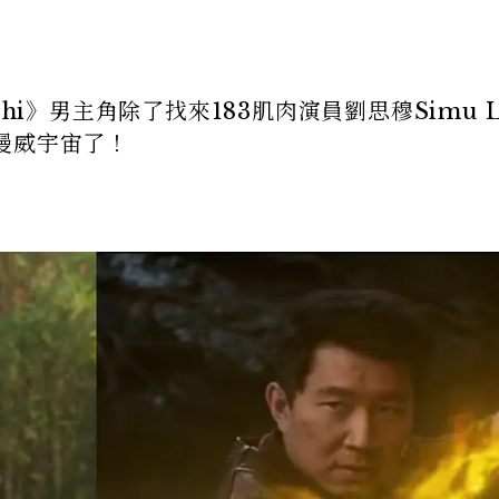
hi》男主角除了找來183肌肉演員劉思穆Simu L
漫威宇宙了！