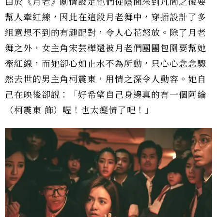
由於《月老》劇情設定他們從陰間來到凡間之後要
幫人牽紅線，因此在這段月老舞中，穿插設計了多
組意想不到的有趣配對，令人心花怒放。除了月老
舞之外，女主角宋芸樺還被月老們團團包圍要幫她
牽紅線，而她卻心如止水不為所動，只心心念念驟
然去世的男主角柯震東，用情之深令人動容。她自
己在映後卻說：「好希望自己身邊真的有一個阿綸
（柯震東 飾）喔！也太癡情了吧！」