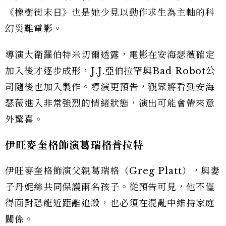
《橡樹街末日》也是她少見以動作求生為主軸的科
幻災難電影。
導演大衛羅伯特米切爾透露，電影在安海瑟薇確定
加入後才逐步成形，J.J.亞伯拉罕與Bad Robot公
司隨後也加入製作。導演更預告，觀眾將看到安海
瑟薇進入非常強烈的情緒狀態，演出可能會帶來意
外驚喜。
伊旺麥奎格飾演葛瑞格普拉特
伊旺麥奎格飾演父親葛瑞格（Greg Platt），與妻
子丹妮絲共同保護兩名孩子。從預告可見，他不僅
得面對恐龍近距離追殺，也必須在混亂中維持家庭
關係。