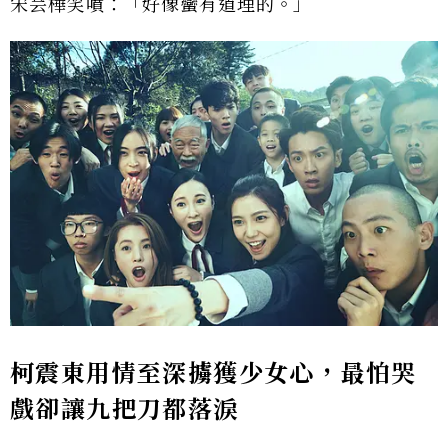
宋芸樺笑噴：「好像蠻有道理的。」
柯震東用情至深擄獲少女心，最怕哭
戲卻讓九把刀都落淚