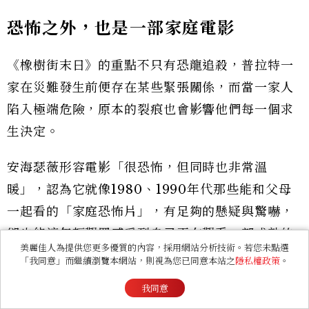
恐怖之外，也是一部家庭電影
《橡樹街末日》的重點不只有恐龍追殺，普拉特一
家在災難發生前便存在某些緊張關係，而當一家人
陷入極端危險，原本的裂痕也會影響他們每一個求
生決定。
安海瑟薇形容電影「很恐怖，但同時也非常溫
暖」，認為它就像1980、1990年代那些能和父母
一起看的「家庭恐怖片」，有足夠的懸疑與驚嚇，
卻也能讓年輕觀眾感受到自己正在觀看一部成熟的
美麗佳人為提供您更多優質的內容，採用網站分析技術。若您未點選
電影。J.J.亞伯拉罕則將本片形容為一部「有怪物的
「我同意」而繼續瀏覽本網站，則視為您已同意本站之
隱私權政策
。
人性電影」，強調恐龍與視覺奇觀只是外層，真正
我同意
的核心仍是一家人如何在危機中修復關係、重新團