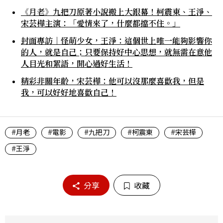
《月老》九把刀原著小說搬上大銀幕！柯震東、王淨、
宋芸樺主演：「愛情來了，什麼都擋不住。」
封面專訪｜怪萌少女，王淨：這個世上唯一能夠影響你
的人，就是自己；只要保持好中心思想，就無需在意他
人目光和絮語，開心過好生活！
精彩非關年齡，宋芸樺：他可以沒那麼喜歡我，但是
我，可以好好地喜歡自己！
#月老
#電影
#九把刀
#柯震東
#宋芸樺
#王淨
分享
收藏