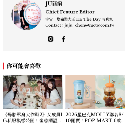
JU豬編
Chief Feature Editor
宇宙一隻豬遊大王 Ha The Day 写真家
Contact：juju_chen@mctw.com.tw
你可能會喜歡
《母胎單身大作戰2》女成員I
2026星巴克MOLLY聯名8/
G私服模樣公開！崔玹諝溫柔
10開賣！POP MART 6款
系歐膩粉絲飆漲、金秀炫竟是
杯袋價格、草莓布蕾星冰樂一