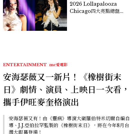
2026 Lollapalooza
Chicago四大亮點總盤
點， JENNIE、 CORTIS
登台，K-POP擄獲全球！
ENTERTAINMENT
mc愛電影
安海瑟薇又一新片！《橡樹街末
日》劇情、演員、上映日一次看，
攜手伊旺麥奎格演出
安海瑟薇又有！由《靈病》導演大衛羅伯特米切爾自編自
導、J.J.亞伯拉罕監製的《橡樹街末日》，將在今年8月台
灣大銀幕登場！