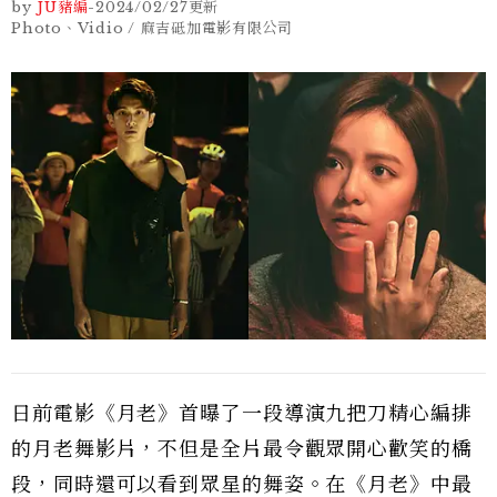
by
JU豬編
-
2024/02/27
更新
Photo、Vidio / 麻吉砥加電影有限公司
日前電影《月老》首曝了一段導演九把刀精心編排
的月老舞影片，不但是全片最令觀眾開心歡笑的橋
段，同時還可以看到眾星的舞姿。在《月老》中最