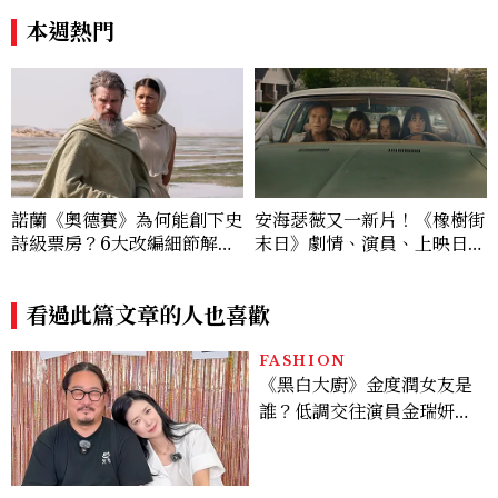
低調千金？
次看
本週熱門
諾蘭《奧德賽》為何能創下史
安海瑟薇又一新片！《橡樹街
詩級票房？6大改編細節解
末日》劇情、演員、上映日一
析：安海瑟薇、莎莉賽隆、千
次看，攜手伊旺麥奎格演出
黛亞三位女性角色如何改變奧
德修斯
看過此篇文章的人也喜歡
FASHION
《黑白大廚》金度潤女友是
誰？低調交往演員金瑞妍、
曾出演《少年法庭》，私下
極簡風穿搭是日常範本！