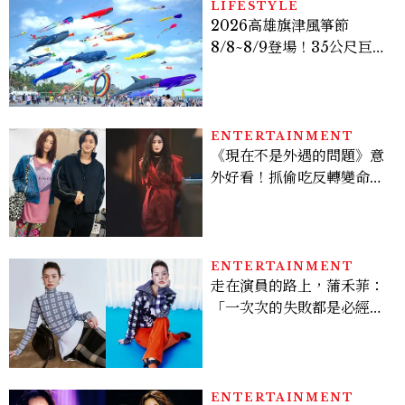
LIFESTYLE
2026高雄旗津風箏節
8/8~8/9登場！35公尺巨大
鯨魚首度放飛、豐富親子活
動時間懶人包
ENTERTAINMENT
《現在不是外遇的問題》意
外好看！抓偷吃反轉變命
案？金憓秀傳奇美腿被讚
爆、金智勳大秀腹肌，曹汝
貞雙影后飆戲，線上看7大
看點懶人包
ENTERTAINMENT
走在演員的路上，蒲禾菲：
「一次次的失敗都是必經過
程，必須要經過那些練習，
才能做得好。」
ENTERTAINMENT