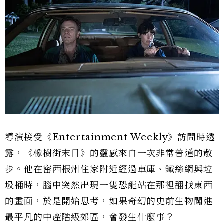
導演接受《Entertainment Weekly》訪問時透
露，《橡樹街末日》的靈感來自一次非常普通的散
步。他在密西根州住家附近經過車庫、鐵絲網與垃
圾桶時，腦中突然出現一隻恐龍站在那裡翻找東西
的畫面，於是開始思考，如果奇幻的史前生物闖進
最平凡的中產階級郊區，會發生什麼事？