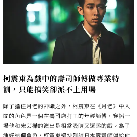
柯震東為戲中的壽司師傅做專業特
訓，只能搞笑卻派不上用場
除了擔任月老的神職之外，柯震東在《月老》中人
間的角色是一個在壽司店打工的年輕師傅，穿插一
場他和宋芸樺的演出是相當吸睛又逗趣的戲。為了
演好這個角色，柯震東還特別請日本壽司師傅給他