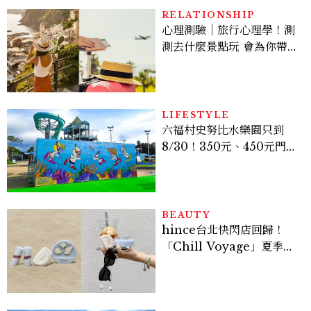
RELATIONSHIP
心理測驗｜旅行心理學！測
測去什麼景點玩 會為你帶來
好運
LIFESTYLE
六福村史努比水樂園只到
8/30！350元、450元門票
優惠一次看，必拍造景、
SNOOPY美食可愛登場
BEAUTY
hince台北快閃店回歸！
「Chill Voyage」夏季限
定系列登場，夢幻海洋藍空
間、限定彩妝、DIY吊飾一
次體驗