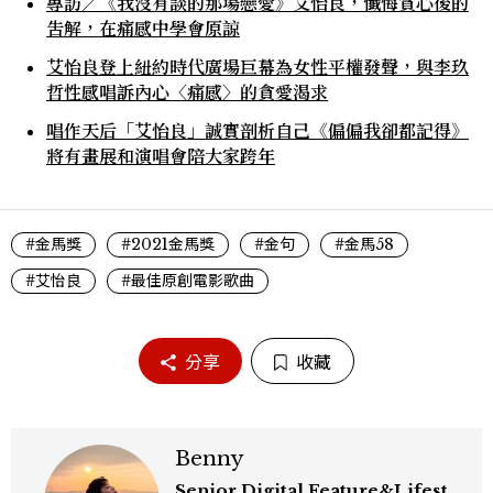
專訪／《我沒有談的那場戀愛》艾怡良，懺悔貪心後的
吿解，在痛感中學會原諒
艾怡良登上紐約時代廣場巨幕為女性平權發聲，與李玖
哲性感唱訴內心〈痛感〉的貪愛渴求
唱作天后「艾怡良」誠實剖析自己《偏偏我卻都記得》
將有畫展和演唱會陪大家跨年
#金馬獎
#2021金馬獎
#金句
#金馬58
#艾怡良
#最佳原創電影歌曲
分享
收藏
Benny
Senior Digital Feature&Lifest