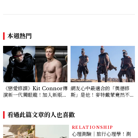
來了，這次能玩多大？
本週熱門
《戀愛修課》Kit Connor傳
網友心中最適合的「奧德修
演新一代獨眼龍！加入新版
斯」是他！麥特戴蒙竟然不是
《X戰警》，可望搭檔Sadie
奧德賽首選
Sink
看過此篇文章的人也喜歡
RELATIONSHIP
心理測驗｜旅行心理學！測