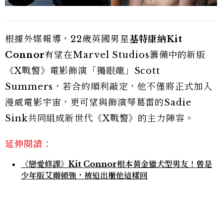
根據外媒報導，22歲英國男星
基特康納Kit
Connor
有望在Marvel Studios籌備中的新版
《X戰警》電影飾演「獨眼龍」Scott
Summers，若合約順利敲定，他不僅將正式加入
漫威電影宇宙，更可望與飾演琴葛雷的Sadie
Sink共同組成新世代《X戰警》的主力陣容。
延伸閱讀：
《戀愛修課》Kit Connor根本黃金獵犬型男友！曾是
少年版艾爾頓強，被迫出櫃他這樣回