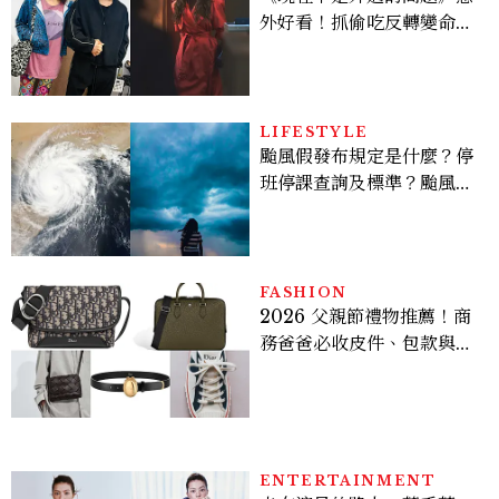
外好看！抓偷吃反轉變命
案？金憓秀傳奇美腿被讚
爆、金智勳大秀腹肌，曹汝
貞雙影后飆戲，線上看7大
看點懶人包
LIFESTYLE
颱風假發布規定是什麼？停
班停課查詢及標準？颱風假
有薪水嗎、可否拒絕上班？
FASHION
2026 父親節禮物推薦！商
務爸爸必收皮件、包款與鞋
履一次看
ENTERTAINMENT