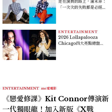
走在演員的路上，蒲禾菲：
「一次次的失敗都是必經過
程，必須要經過那些練習，
才能做得好。」
ENTERTAINMENT
2026 Lollapalooza
Chicago四大亮點總盤
點， JENNIE、 CORTIS
登台，K-POP擄獲全球！
ENTERTAINMENT
mc愛電影
《戀愛修課》Kit Connor傳演新
一代獨眼龍！加入新版《X戰