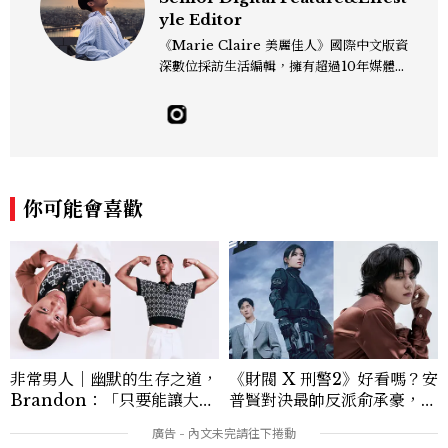
yle Editor
《Marie Claire 美麗佳人》國際中文版資
深數位採訪生活編輯，擁有超過10年媒體與
編輯實務經驗。目前專注及深耕於全球各地
飯店、奢華旅宿、旅遊景點、航空等領域，
另涉獵3C家電、居家生活範疇，具備實測
開箱與趨勢剖析能力。 曾擔任即時新聞編
輯、時尚鐘錶線記者，擅長以精闢觀點挖掘
獨特角度，採訪足跡遍及馬爾地夫、紐西
你可能會喜歡
蘭、瑞士、德國、瑞典、亞洲主要城市，合
作品牌包含Aman、Four Seasons、Ca
pella、Mandarin Oriental、JOAL
I、Raffles、Banyan Tree、IHG、Ma
rriott等頂級飯店集團。 策劃並執行超過7
0篇深度專題「MC開房間」、260 篇以上
「玩咖懶人包」盤點類文章，致力用專業視
角提供讀者最新話題、兼具風格與實用的高
非常男人｜幽默的生存之道，
《財閥 X 刑警2》好看嗎？安
品質生活旅遊靈感內容。 Contact：ben
Brandon：「只要能讓大家
普賢對決最帥反派俞承豪，鄭
ny_yang@mctw.com.tw
笑，我們就有機會玩在一起，
恩彩接棒女主，開專機、刷黑
讓敵人成為朋友。」
卡，用錢輾壓罪犯的陳利手回