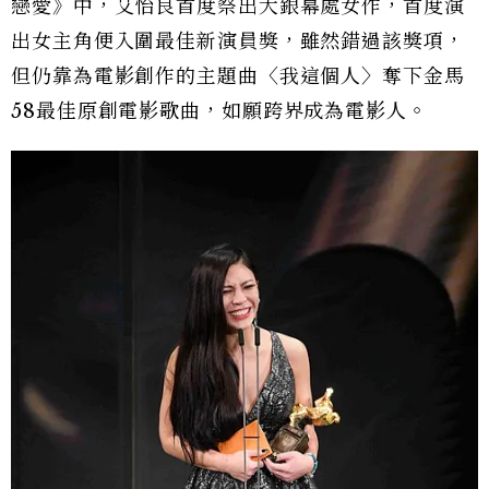
戀愛》中，艾怡良首度祭出大銀幕處女作，首度演
出女主角便入圍最佳新演員獎，雖然錯過該獎項，
但仍靠為電影創作的主題曲〈我這個人〉奪下金馬
58最佳原創電影歌曲，如願跨界成為電影人。