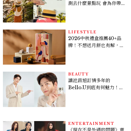
測去什麼景點玩 會為你帶來
好運
LIFESTYLE
2026中秋禮盒推薦40+品
牌！不想送月餅也有解，送
長輩、送客戶一次挑
BEAUTY
讓池昌旭訂情多年的
Bello.U到底有何魅力！揭
密男神發光乳霜～「肽光透
亮緊緻霜」如何打造日不落
的透亮肌，熬夜拍戲不顯疲
倦感，超神！
ENTERTAINMENT
《現在不是外遇的問題》意