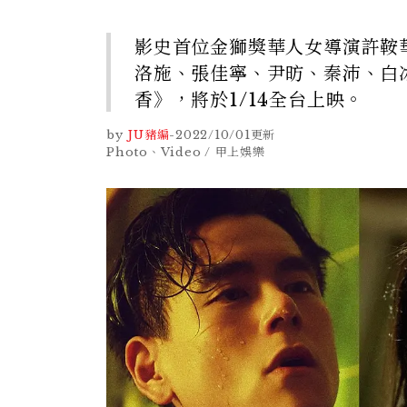
影史首位金獅獎華人女導演許鞍
洛施、張佳寧、尹昉、秦沛、白
香》，將於1/14全台上映。
by
JU豬編
-
2022/10/01
更新
Photo、Video / 甲上娛樂