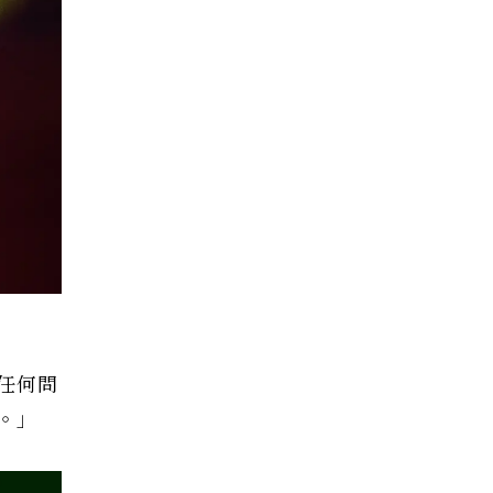
任何問
。」