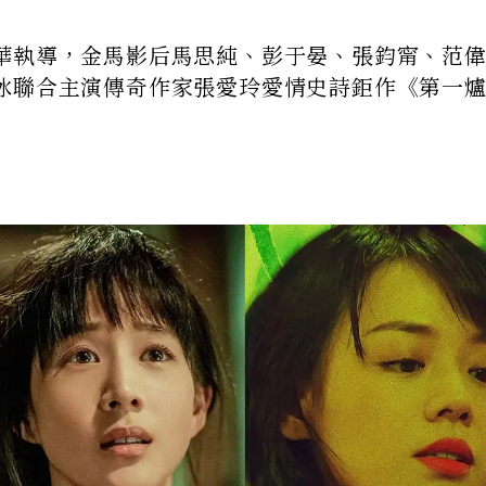
華執導，金馬影后馬思純、彭于晏、張鈞甯、范
冰聯合主演傳奇作家張愛玲愛情史詩鉅作《第一