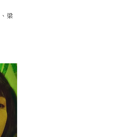
偉、梁
爐