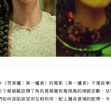
作《焚香爐：第一爐香》
的
電影《第一爐香》不僅故事
彭于晏細膩詮釋了角色葛薇龍和喬琪喬的情感悲歡，呈
們如何深陷欲望而互相利用，配上獨具意境的配樂，令