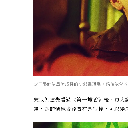
彭于晏飾演風流成性的少爺喬琪喬，婚後依然
宋以朗搶先看過《第一爐香》後，更大
題，她的情感表達實在是很棒，可以變