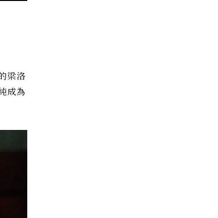
的梁洛
純成為