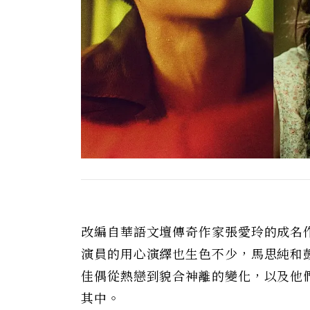
改編自華語文壇傳奇作家張愛玲的成名
演員的用心演繹也生色不少，馬思純和
佳偶從熱戀到貌合神離的變化，以及他
其中。