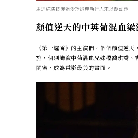
馬思純演技獲張愛玲遺產執行人宋以朗認證
顏值逆天的中英葡混血梁
《第一爐香》的主演們，個個顏值逆天
施，個別飾演中葡混血兄妹檔喬琪喬、
閨蜜，成為電影最美的畫面。