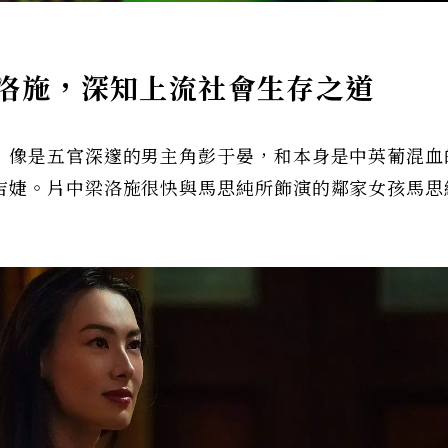
洛施，深知上流社會生存之道
，像是五官深邃的男主角彭于晏，和本身是中英葡混血
吉婕。片中梁洛施很快與馬思純所飾演的鄰家女孩馬思