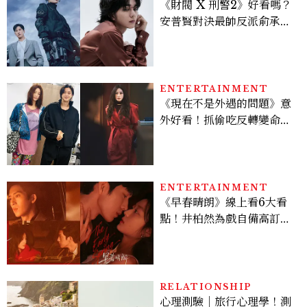
《財閥 X 刑警2》好看嗎？
安普賢對決最帥反派俞承
豪，鄭恩彩接棒女主，開專
機、刷黑卡，用錢輾壓罪犯
的陳利手回來了，這次能玩
多大？
ENTERTAINMENT
《現在不是外遇的問題》意
外好看！抓偷吃反轉變命
案？金憓秀傳奇美腿被讚
爆、金智勳大秀腹肌，曹汝
貞雙影后飆戲，線上看7大
看點懶人包
ENTERTAINMENT
《早春晴朗》線上看6大看
點！井柏然為戲自備高訂，
孫千苦等地下戀轉正，雨夜
激吻獲讚慾感天花板
RELATIONSHIP
心理測驗｜旅行心理學！測