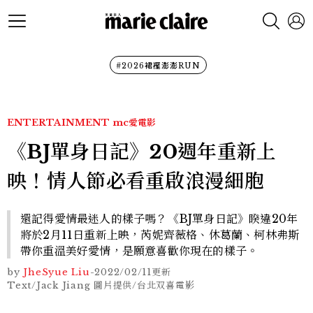
#2026裙襬澎澎RUN
ENTERTAINMENT
mc愛電影
《BJ單身日記》20週年重新上
映！情人節必看重啟浪漫細胞
還記得愛情最迷人的樣子嗎？《BJ單身日記》睽違20年
將於2月11日重新上映，芮妮齊薇格、休葛蘭、柯林弗斯
帶你重溫美好愛情，是願意喜歡你現在的樣子。
by
JheSyue Liu
-
2022/02/11
更新
Text/Jack Jiang 圖片提供/台北双喜電影