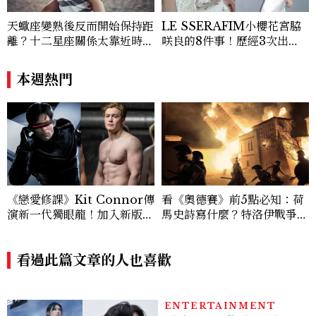
天蠍座變熟後反而開始保持距
LE SSERAFIM小櫻花宮脇
離？十二星座關係太靠近時最
咲良的8件事！歷經3次出
怕發生的事，「這星座」一有
道、嚴以律己的終極自我管理
壓力就先躲起來
王、靠「這招」養成17吋螞蟻
本週熱門
腰
《戀愛修課》Kit Connor傳
看《奧德賽》前5點必知：荷
演新一代獨眼龍！加入新版
馬史詩寫什麼？特洛伊戰爭真
《X戰警》，可望搭檔Sadie
的發生過？「奧德修斯」為何
Sink
回家這麼難？
看過此篇文章的人也喜歡
ENTERTAINMENT