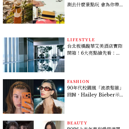
測去什麼景點玩 會為你帶來
好運
LIFESTYLE
台北板橋馥華艾美酒店實際
開箱！6大亮點搶先看：新
北最新旅宿地標、高空泳
池、客房藏奢華細節
FASHION
90年代校園風「波浪髮箍」
回歸，Hailey Bieber示
範如何戴得時髦：這款Miu
Miu髮箍未開賣先爆紅！
BEAUTY