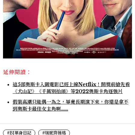
延伸閱讀：
這5部奧斯卡入圍電影已經上線Netflix！開獎前搶先看
《犬山記》《千萬別抬頭》等2022奧斯卡角逐強片
假裝高潮只能偶一為之，畢竟長期演下來，你還是拿不
到奧斯卡最佳女主角啊……
#BJ單身日記
#瑞妮齊薇格