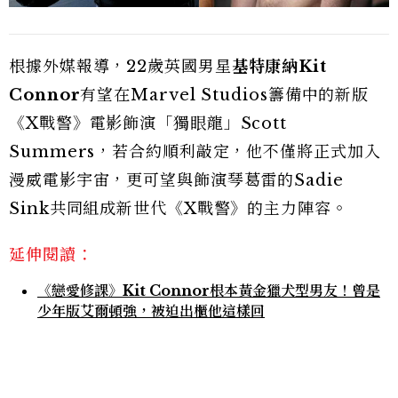
根據外媒報導，22歲英國男星
基特康納Kit
Connor
有望在Marvel Studios籌備中的新版
《X戰警》電影飾演「獨眼龍」Scott
Summers，若合約順利敲定，他不僅將正式加入
漫威電影宇宙，更可望與飾演琴葛雷的Sadie
Sink共同組成新世代《X戰警》的主力陣容。
延伸閱讀：
《戀愛修課》Kit Connor根本黃金獵犬型男友！曾是
少年版艾爾頓強，被迫出櫃他這樣回