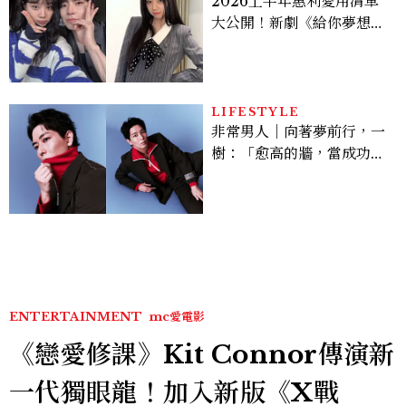
2026上半年惠利愛用清單
大公開！新劇《給你夢想》
美出新高度，10款保養、香
水、護髮同款一次看
LIFESTYLE
非常男人｜向著夢前行，一
樹：「愈高的牆，當成功爬
上去的那一刻，就愈有成就
感。」
ENTERTAINMENT
mc愛電影
《戀愛修課》Kit Connor傳演新
一代獨眼龍！加入新版《X戰