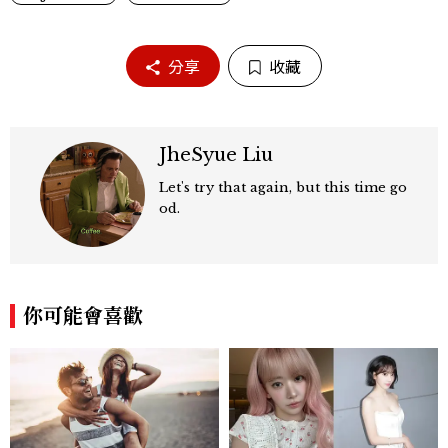
分享
收藏
JheSyue Liu
Let's try that again, but this time go
od.
你可能會喜歡