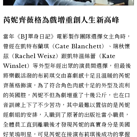
芮妮齊薇格為戲增重創人生新高峰
當年《BJ單身日記》電影製作團隊選擇女主角時，
曾經在凱特布蘭琪（Cate Blanchett）、瑞秋懷
茲（Rachel Weisz）跟凱特溫絲蕾（Kate
Winslet）等外型年經出眾的演員間選擇，但最後
將樂觀活潑的布莉琪交由喜劇感十足且溫暖的芮妮
齊薇格飾演，為了符合角色肉感十足的外型及流利
的英國腔，芮妮不但為劇增重了十幾公斤，也在口
音訓練上下了不少苦功，其中最難以置信的是芮妮
經劇組的安排，入職到了原著的出版社當小職員，
全體員工直到離職後才發現芮妮的真實身分是美國
好萊塢明星，可見芮妮在接演布莉琪後成功的掌握