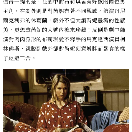
值得一提的是，在劇中對布莉琪皆有好感的兩位男
主角，在劇外則是對芮妮有著不同觀感，飾演丹尼
爾克利弗的休葛蘭，戲外不但大讚芮妮豐滿的性感
美，更想拿芮妮的大號內褲來珍藏；反倒是劇中飾
演對肉肉身形的布莉琪愛不釋手的馬克達西演員柯
林佛斯，跳脫到戲外卻對芮妮刻意增胖而暴食的樣
子退避三舍。