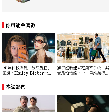
你可能會喜歡
90年代校園風「波浪髮箍」
獅子座看起來花錢不手軟，其
回歸，Hailey Bieber示範
實最怕沒錢？十二星座藏得最
如何戴得時髦：這款Miu Mi
深的金錢焦慮，「這星座」比
u髮箍未開賣先爆紅！
價半天，最後卻買最貴的
本週熱門