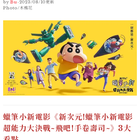
by
Bu
-
2023/08/10
更新
Photo/木棉花
蠟筆小新電影《新次元!蠟筆小新電影
超能力大決戰~飛吧!手卷壽司~》3大
看點