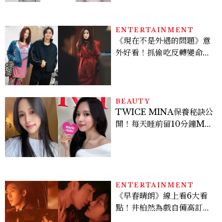
ENTERTAINMENT
《現在不是外遇的問題》意
外好看！抓偷吃反轉變命
案？金憓秀傳奇美腿被讚
爆、金智勳大秀腹肌，曹汝
貞雙影后飆戲，線上看7大
看點懶人包
BEAUTY
TWICE MINA保養秘訣公
開！每天睡前留10分鐘ME
TIME、定期皮拉提斯，6
個日常習慣養出牛奶肌
ENTERTAINMENT
《早春晴朗》線上看6大看
點！井柏然為戲自備高訂，
孫千苦等地下戀轉正，雨夜