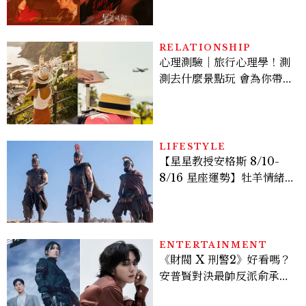
激吻獲讚慾感天花板
RELATIONSHIP
心理測驗｜旅行心理學！測
測去什麼景點玩 會為你帶來
好運
LIFESTYLE
【星星教授安格斯 8/10-
8/16 星座運勢】牡羊情緒
變敏感，雙子人際吸引力爆
棚
ENTERTAINMENT
《財閥 X 刑警2》好看嗎？
安普賢對決最帥反派俞承
豪，鄭恩彩接棒女主，開專