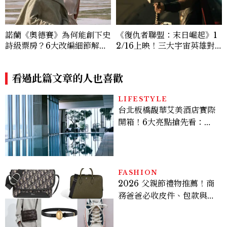
諾蘭《奧德賽》為何能創下史
《復仇者聯盟：末日崛起》1
詩級票房？6大改編細節解
2/16上映！三大宇宙英雄對
析：安海瑟薇、莎莉賽隆、千
抗末日博士，史蒂芬羅傑斯回
黛亞三位女性角色如何改變奧
歸
德修斯
看過此篇文章的人也喜歡
LIFESTYLE
台北板橋馥華艾美酒店實際
開箱！6大亮點搶先看：新
北最新旅宿地標、高空泳
池、客房藏奢華細節
FASHION
2026 父親節禮物推薦！商
務爸爸必收皮件、包款與鞋
履一次看