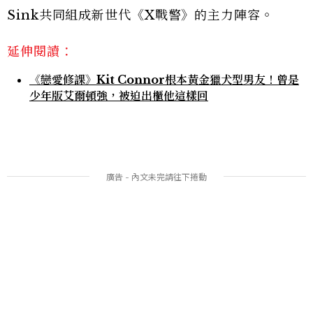
Sink共同組成新世代《X戰警》的主力陣容。
延伸閱讀：
《戀愛修課》Kit Connor根本黃金獵犬型男友！曾是
少年版艾爾頓強，被迫出櫃他這樣回