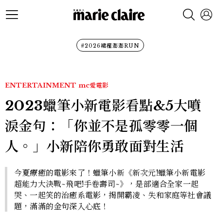
#2026裙襬澎澎RUN
ENTERTAINMENT
mc愛電影
2023蠟筆小新電影看點&5大噴
淚金句：「你並不是孤零零一個
人。」小新陪你勇敢面對生活
今夏療癒的電影來了！蠟筆小新《新次元!蠟筆小新電影
超能力大決戰~飛吧!手卷壽司~》，是部適合全家一起
哭、一起笑的治癒系電影，揭開霸凌、失和家庭等社會議
題，滿滿的金句深入心底！