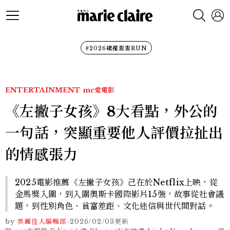
#2026裙襬澎澎RUN
ENTERTAINMENT
mc愛電影
《左撇子女孩》8大看點，外公的
一句話，突顯重要他人評價拉扯出
的情感張力
2025電影推薦《左撇子女孩》己在於Netflix上映，從
金馬獎入圍，到入圍奧斯卡國際影片15強，故事從社會議
題，到性別角色、貧富差距、文化迷信與世代間對話。
by
美麗佳人編輯部
-
2026/02/03
更新