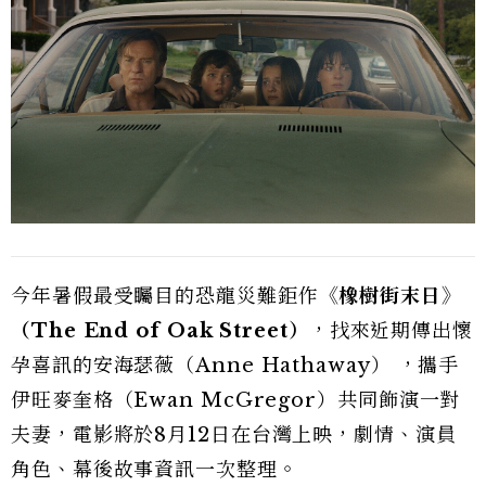
今年暑假最受矚目的恐龍災難鉅作
《橡樹街末日》
（The End of Oak Street）
，找來近期傳出懷
孕喜訊的安海瑟薇（Anne Hathaway） ，攜手
伊旺麥奎格（Ewan McGregor）共同飾演一對
夫妻，電影將於8月12日在台灣上映，劇情、演員
角色、幕後故事資訊一次整理。