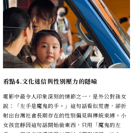
看點4.文化迷信與性別壓力的隱喻
電影中最令人印象深刻的情節之一，是外公對孫女
說：「左手是魔鬼的手。」這句話看似荒唐，卻折
射出台灣社會長期存在的性別偏見與傳統束縛。小
女孩宜靜因這句話開始偷東西，只用「魔鬼的左