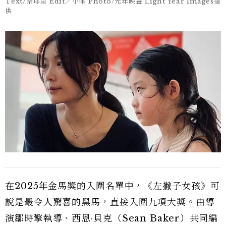
Text/奈耶里 Edit／小律 Photo/光年映畫 Light Year Images提
供
在2025年金馬獎的入圍名單中，《左撇子女孩》可
說是最令人驚喜的黑馬，直接入圍九項大獎。由導
演鄒時擎執導、西恩·貝克（Sean Baker）共同編