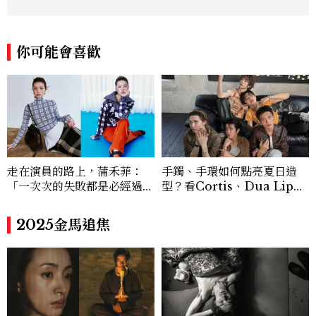
事。 團隊擅長核心議題企劃、內容策展與
跨平台整合，長期關注國際時代脈動與社會
趨勢，從文化觀察出發，挖掘具有啟發性的
你可能會喜歡
女性故事與價值觀；同時以細膩的美學語言
與敘事張力，轉化為兼具視覺風格與思想深
度的內容。 《Marie Claire》始終以敏銳
視角與編輯直覺，引領讀者探索女性多元面
貌與生活品味風格的無限可能。
走在演員的路上，蒲禾菲：
手鐲、手環如何點亮夏日造
「一次次的失敗都是必經過
型？看Cortis、Dua Lip的
程，必須要經過那些練習，才
穿搭示範
能做得好。」
2025金馬追焦