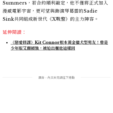
Summers，若合約順利敲定，他不僅將正式加入
漫威電影宇宙，更可望與飾演琴葛雷的Sadie
Sink共同組成新世代《X戰警》的主力陣容。
延伸閱讀：
《戀愛修課》Kit Connor根本黃金獵犬型男友！曾是
少年版艾爾頓強，被迫出櫃他這樣回