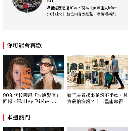
tor
媒體經歷超過10年，現為《美麗佳人Mari
e Claire》數位內容副總監，專精娛樂與
生活風格領域，處理國內外名人消息、頒獎
典禮與大型內容企劃。 ren_chen@mct
w.com.tw
你可能會喜歡
90年代校園風「波浪髮箍」
獅子座看起來花錢不手軟，其
回歸，Hailey Bieber示範
實最怕沒錢？十二星座藏得最
如何戴得時髦：這款Miu Mi
深的金錢焦慮，「這星座」比
u髮箍未開賣先爆紅！
價半天，最後卻買最貴的
本週熱門