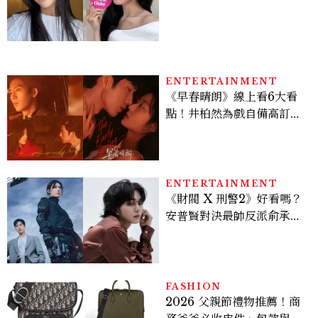
TIME、定期皮拉提斯，6
個日常習慣養出牛奶肌
ENTERTAINMENT
《早春晴朗》線上看6大看
點！井柏然為戲自備高訂，
孫千苦等地下戀轉正，雨夜
激吻獲讚慾感天花板
ENTERTAINMENT
《財閥 X 刑警2》好看嗎？
安普賢對決最帥反派俞承
豪，鄭恩彩接棒女主，開專
機、刷黑卡，用錢輾壓罪犯
的陳利手回來了，這次能玩
多大？
FASHION
2026 父親節禮物推薦！商