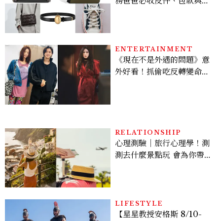
務爸爸必收皮件、包款與鞋
履一次看
ENTERTAINMENT
《現在不是外遇的問題》意
外好看！抓偷吃反轉變命
案？金憓秀傳奇美腿被讚
爆、金智勳大秀腹肌，曹汝
貞雙影后飆戲，線上看7大
看點懶人包
RELATIONSHIP
心理測驗｜旅行心理學！測
測去什麼景點玩 會為你帶來
好運
LIFESTYLE
【星星教授安格斯 8/10-