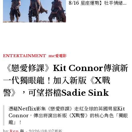
8/16 星座運勢】牡羊情緒
變敏感，雙子人際吸引力爆
棚
ENTERTAINMENT
mc愛電影
《戀愛修課》Kit Connor傳演新
一代獨眼龍！加入新版《X戰
警》，可望搭檔Sadie Sink
憑藉Netflix影集《戀愛修課》走紅全球的英國男星Kit
Connor，傳出將演出新版《X戰警》的核心角色「獨眼
龍」！
by
Ren
與
-
2026/08/07
更新