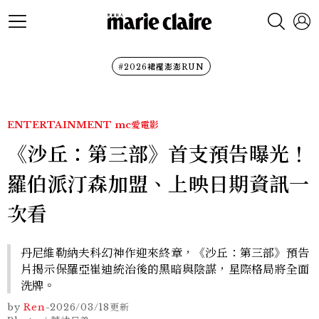
#2026裙襬澎澎RUN
ENTERTAINMENT
mc愛電影
《沙丘：第三部》首支預告曝光！
羅伯派汀森加盟、上映日期資訊一
次看
丹尼維勒納夫科幻神作迎來終章，《沙丘：第三部》預告
片揭示保羅亞崔迪統治後的黑暗與陰謀，星際格局將全面
洗牌。
by
Ren
-
2026/03/18
更新