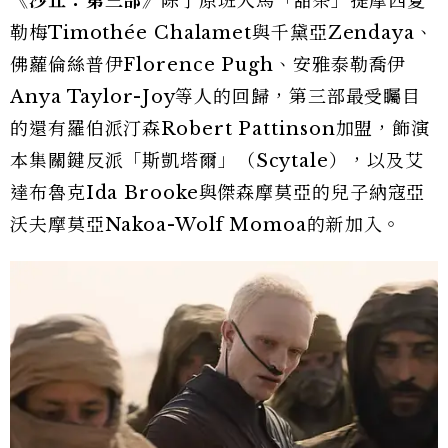
《沙丘：第三部》
除了原班人馬「甜茶」提摩西夏
勒梅Timothée Chalamet與千黛亞Zendaya、
佛蘿倫絲普伊Florence Pugh、安雅泰勒喬伊
Anya Taylor-Joy等人的回歸，第三部最受矚目
的還有羅伯派汀森Robert Pattinson加盟，飾演
本集關鍵反派「斯凱塔爾」（Scytale），以及艾
達布魯克Ida Brooke與傑森摩莫亞的兒子納寇亞
沃夫摩莫亞Nakoa-Wolf Momoa的新加入。