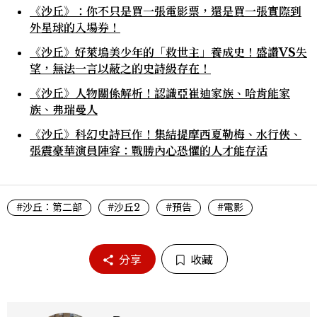
《沙丘》：你不只是買一張電影票，還是買一張實際到
外星球的入場券！
《沙丘》好萊塢美少年的「救世主」養成史！盛讚VS失
望，無法一言以蔽之的史詩級存在！
《沙丘》人物關係解析！認識亞崔迪家族、哈肯能家
族、弗瑞曼人
《沙丘》科幻史詩巨作！集結提摩西夏勒梅、水行俠、
張震豪華演員陣容：戰勝內心恐懼的人才能存活
#沙丘：第二部
#沙丘2
#預告
#電影
分享
收藏