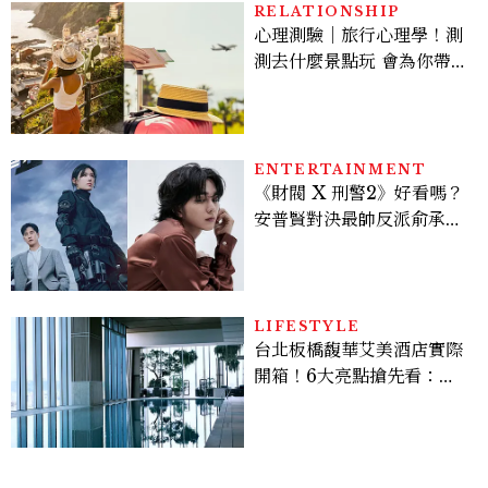
RELATIONSHIP
心理測驗｜旅行心理學！測
測去什麼景點玩 會為你帶來
好運
ENTERTAINMENT
《財閥 X 刑警2》好看嗎？
安普賢對決最帥反派俞承
豪，鄭恩彩接棒女主，開專
機、刷黑卡，用錢輾壓罪犯
的陳利手回來了，這次能玩
多大？
LIFESTYLE
台北板橋馥華艾美酒店實際
開箱！6大亮點搶先看：新
北最新旅宿地標、高空泳
池、客房藏奢華細節