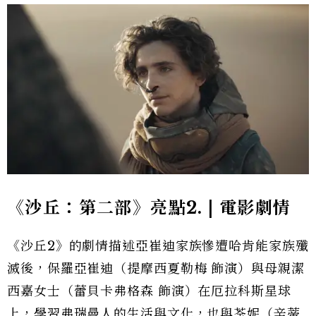
《沙丘：第二部》亮點2. | 電影劇情
《沙丘2》的劇情描述亞崔迪家族慘遭哈肯能家族殲
滅後，保羅亞崔迪（提摩西夏勒梅 飾演）與母親潔
西嘉女士（蕾貝卡弗格森 飾演）在厄拉科斯星球
上，學習弗瑞曼人的生活與文化，也與
荃妮
（辛蒂