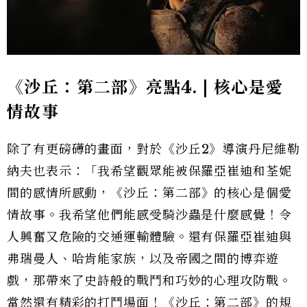
《沙丘：第二部》亮點4. | 核心是愛
情故事
除了有更磅礡的畫面，對於
《沙丘2》
導演丹尼維勒
納夫也表示：「我希望觀眾能被保羅亞崔迪和荃妮
間的感情所感動，
《沙丘：第二部》
的核心是個愛
情故事。我希望他們能感受騎沙蟲是什麼感覺！令
人興奮又危險的交通運輸體驗。還有保羅亞崔迪與
弗瑞曼人、哈肯能家族，以及帝國之間的博弈遊
戲，那帶來了史詩般的戰鬥和巧妙的心理攻防戰。
當然還有精彩的打鬥場面！
《沙丘：第二部》
的規