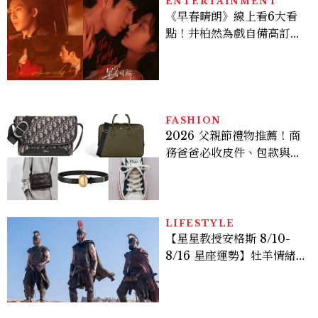
ENTERTAINMENT
《早春晴朗》線上看6大看
點！井柏然為戲自備高訂，
孫千苦等地下戀轉正，雨夜
激吻獲讚慾感天花板
FASHION
2026 父親節禮物推薦！商
務爸爸必收皮件、包款與鞋
履一次看
LIFESTYLE
【星星教授安格斯 8/10-
8/16 星座運勢】牡羊情緒
變敏感，雙子人際吸引力爆
棚