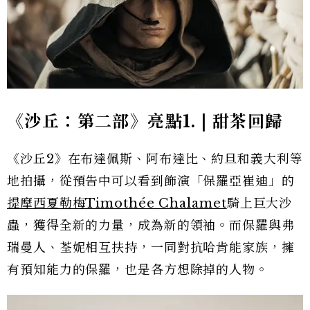
《沙丘：第二部》亮點1. | 甜茶回歸
《沙丘2》在布達佩斯、阿布達比、約旦和義大利等
地拍攝，從預告中可以看到飾演「保羅亞崔迪」的
提摩西夏勒梅Timothée Chalamet
騎上巨大沙
蟲，獲得全新的力量，成為新的領袖。而
保羅
與弗
瑞曼人、荃妮相互扶持，一同對抗哈肯能家族，
擁
有預知能力的保羅，也是各方想除掉的人物。