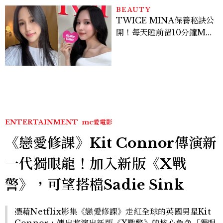
BEAUTY
TWICE MINA保養秘訣公
開！每天睡前留10分鐘ME
TIME、定期皮拉提斯，6
個日常習慣養出牛奶肌
ENTERTAINMENT
mc愛電影
《戀愛修課》Kit Connor傳演新
一代獨眼龍！加入新版《X戰
警》，可望搭檔Sadie Sink
憑藉Netflix影集《戀愛修課》走紅全球的英國男星Kit
Connor，傳出將演出新版《X戰警》的核心角色「獨眼