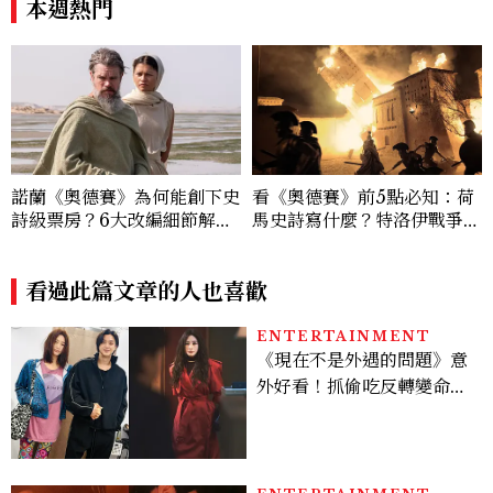
本週熱門
諾蘭《奧德賽》為何能創下史
看《奧德賽》前5點必知：荷
詩級票房？6大改編細節解
馬史詩寫什麼？特洛伊戰爭真
析：安海瑟薇、莎莉賽隆、千
的發生過？「奧德修斯」為何
黛亞三位女性角色如何改變奧
回家這麼難？
德修斯
看過此篇文章的人也喜歡
ENTERTAINMENT
《現在不是外遇的問題》意
外好看！抓偷吃反轉變命
案？金憓秀傳奇美腿被讚
爆、金智勳大秀腹肌，曹汝
貞雙影后飆戲，線上看7大
看點懶人包