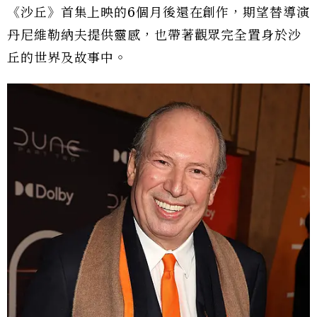
《沙丘》首集上映的6個月後還在創作，期望替導演
丹尼維勒納夫提供靈感，也帶著觀眾完全置身於沙
丘的世界及故事中。