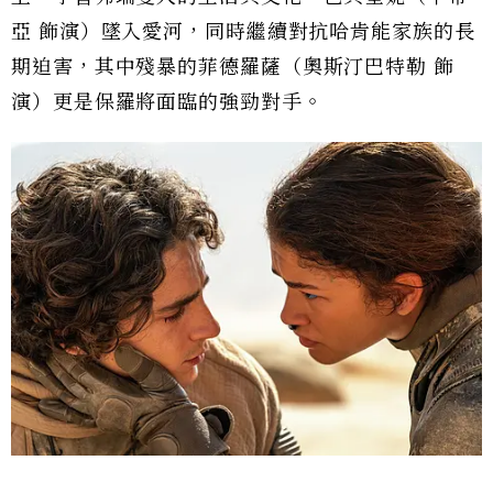
亞 飾演）
墜入愛河，同時繼續對抗哈肯能家族的長
期迫害，其中殘暴的菲德羅薩（
奧斯汀巴特勒 飾
演
）更是保羅將面臨的強勁對手。