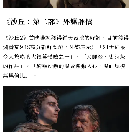
《沙丘：第二部》外媒評價
《沙丘2》首映場就獲得鋪天蓋地的好評，目前獲得
爛番茄93%高分新鮮認證
，
外媒表示是「
21
世紀最
令人驚嘆的大銀幕體驗之一」、「大師級、史詩級
的作品
」，
「騎乘沙蟲的場景激動人心，場面規模
無與倫比」
。