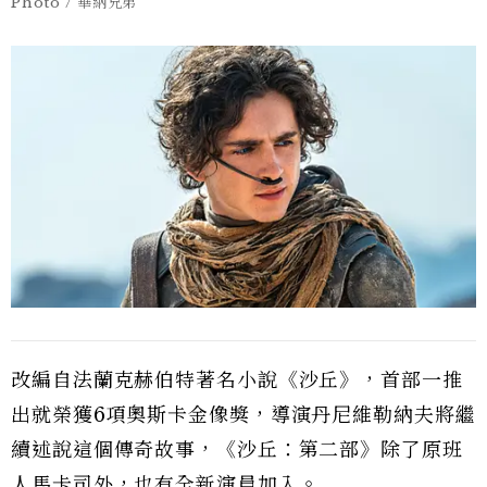
Photo / 華納兄弟
改編自法蘭克赫伯特著名小說《沙丘》，首部一推
出就榮獲6項奧斯卡金像獎，導演丹尼維勒納夫將繼
續述說這個傳奇故事，《沙丘：第二部》除了原班
人馬卡司外，也有全新演員加入。