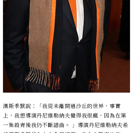
漢斯季默說：「我從未離開過沙丘的世界，事實
上，我想導演丹尼維勒納夫覺得我很瘋，因為在第
一集殺青後我仍不斷譜曲。 」導演丹尼維勒納夫希