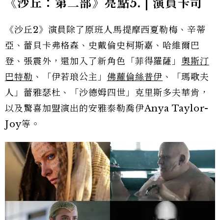
《沙丘：第二部》亮點5. | 演員卡司
《沙丘2》演員除了原班人馬提摩西夏勒梅、辛蒂
亞、蕾貝卡弗格森、史戴倫史柯斯嘉、哈維爾巴
登、張震外
，還加入了新角色
「
菲得羅薩
」
奧斯汀
巴特勒
、「伊若琅公主」
佛蘿倫絲普伊
、
「
瑪歌夫
人
」
蕾雅瑟杜、
「
沙德姆四世
」
克里斯多夫華肯
，
以及驚喜加盟演出的
安雅泰勒喬伊Anya Taylor-
Joy等。