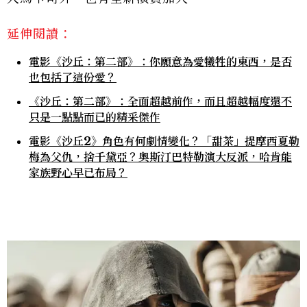
延伸閱讀：
電影《沙丘：第二部》：你願意為愛犧牲的東西，是否
也包括了這份愛？
《沙丘：第二部》：全面超越前作，而且超越幅度還不
只是一點點而已的精采傑作
電影《沙丘2》角色有何劇情變化？「甜茶」提摩西夏勒
梅為父仇，捨千黛亞？奧斯汀巴特勒演大反派，哈肯能
家族野心早已布局？