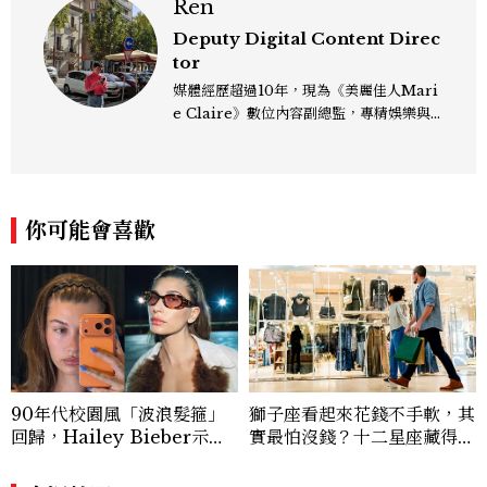
Ren
Deputy Digital Content Direc
tor
媒體經歷超過10年，現為《美麗佳人Mari
e Claire》數位內容副總監，專精娛樂與
生活風格領域，處理國內外名人消息、頒獎
典禮與大型內容企劃。 ren_chen@mct
w.com.tw
你可能會喜歡
90年代校園風「波浪髮箍」
獅子座看起來花錢不手軟，其
回歸，Hailey Bieber示範
實最怕沒錢？十二星座藏得最
如何戴得時髦：這款Miu Mi
深的金錢焦慮，「這星座」比
u髮箍未開賣先爆紅！
價半天，最後卻買最貴的