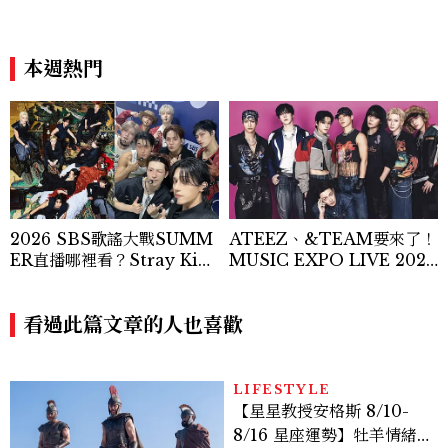
本週熱門
2026 SBS歌謠大戰SUMM
ATEEZ、&TEAM要來了！
ER直播哪裡看？Stray Kid
MUSIC EXPO LIVE 2026
s、ATEEZ等28組卡司、線
台北小巨蛋登場，售票時間一
上播出時間一次看
次看
看過此篇文章的人也喜歡
LIFESTYLE
【星星教授安格斯 8/10-
8/16 星座運勢】牡羊情緒