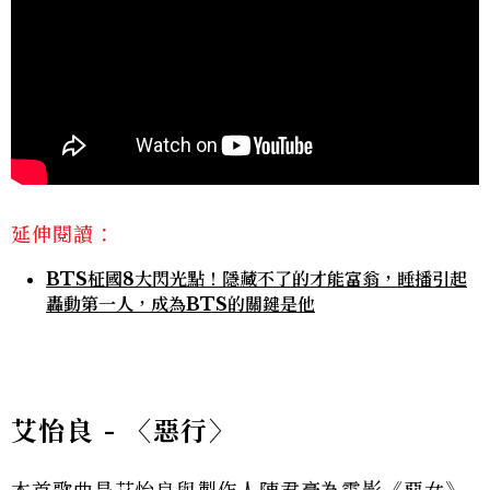
延伸閱讀：
BTS柾國8大閃光點！隱藏不了的才能富翁，睡播引起
轟動第一人，成為BTS的關鍵是他
艾怡良 - 〈惡行〉