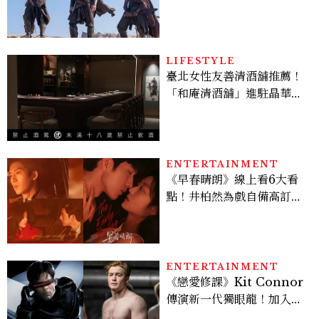
變敏感，雙子人際吸引力爆
棚
LIFESTYLE
臺北女性友善清酒舖推薦！
「和庵清酒舖」進駐晶華酒
店：首創五行心情選酒、單
杯180元起輕鬆微醺
ENTERTAINMENT
《早春晴朗》線上看6大看
點！井柏然為戲自備高訂，
孫千苦等地下戀轉正，雨夜
激吻獲讚慾感天花板
ENTERTAINMENT
《戀愛修課》Kit Connor
傳演新一代獨眼龍！加入新
版《X戰警》，可望搭檔