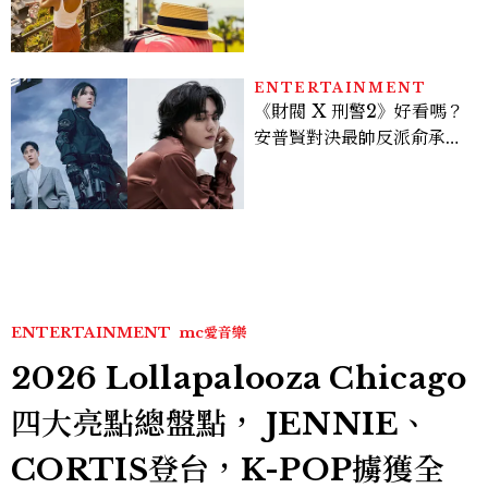
好運
ENTERTAINMENT
《財閥 X 刑警2》好看嗎？
安普賢對決最帥反派俞承
豪，鄭恩彩接棒女主，開專
機、刷黑卡，用錢輾壓罪犯
的陳利手回來了，這次能玩
多大？
ENTERTAINMENT
mc愛音樂
2026 Lollapalooza Chicago
四大亮點總盤點， JENNIE、
CORTIS登台，K-POP擄獲全