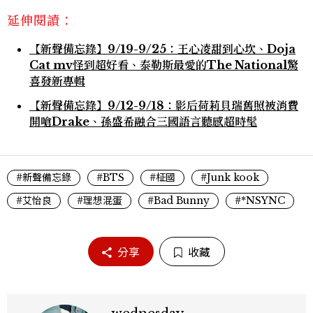
延伸閱讀：
【新聲備忘錄】9/19-9/25：王心凌甜到心坎、Doja
Cat mv怪到超好看、泰勒斯最愛的The National驚
喜發新專輯
【新聲備忘錄】9/12-9/18：影后荷莉貝瑞舊照被消費
開嗆Drake、孫盛希融合三國語言聽感超時髦
#新聲備忘錄
#BTS
#柾國
#Junk kook
#艾怡良
#理想混蛋
#Bad Bunny
#*NSYNC
分享
收藏