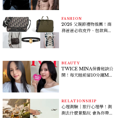
Sadie Sink
FASHION
2026 父親節禮物推薦！商
務爸爸必收皮件、包款與鞋
履一次看
BEAUTY
TWICE MINA保養秘訣公
開！每天睡前留10分鐘ME
TIME、定期皮拉提斯，6
個日常習慣養出牛奶肌
RELATIONSHIP
心理測驗｜旅行心理學！測
測去什麼景點玩 會為你帶來