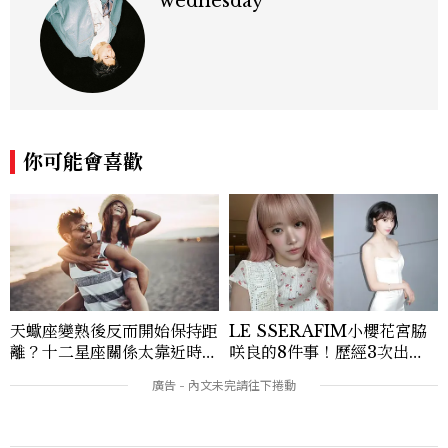
wednesday
你可能會喜歡
天蠍座變熟後反而開始保持距
LE SSERAFIM小櫻花宮脇
離？十二星座關係太靠近時最
咲良的8件事！歷經3次出
怕發生的事，「這星座」一有
道、嚴以律己的終極自我管理
壓力就先躲起來
王、靠「這招」養成17吋螞蟻
腰