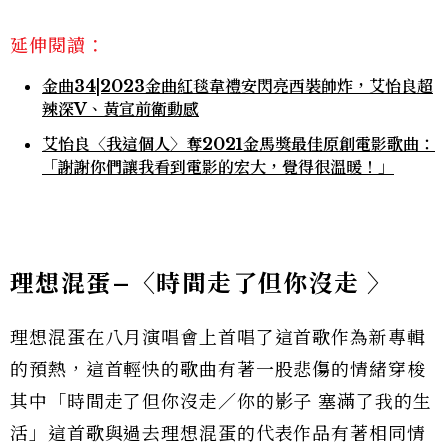
延伸閱讀：
金曲34|2023金曲紅毯韋禮安閃亮西裝帥炸，艾怡良超
辣深V、黃宣前衛動感
艾怡良〈我這個人〉奪2021金馬獎最佳原創電影歌曲：
「謝謝你們讓我看到電影的宏大，覺得很溫暖！」
理想混蛋
–
〈
時間走了但你沒走
〉
理想混蛋在八月演唱會上首唱了這首歌作為新專輯
的預熱，這首輕快的歌曲有著一股悲傷的情緒穿梭
其中「時間走了但你沒走／你的影子 塞滿了我的生
活」這首歌與過去理想混蛋的代表作品有著相同情