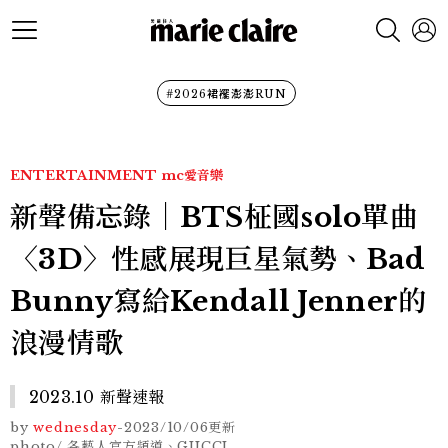
#2026裙襬澎澎RUN
ENTERTAINMENT
mc愛音樂
新聲備忘錄｜BTS柾國solo單曲
〈3D〉性感展現巨星氣勢、Bad
Bunny寫給Kendall Jenner的
浪漫情歌
2023.10 新聲速報
by
wednesday
-
2023/10/06
更新
photo/ 各藝人官方頻道、GUCCI