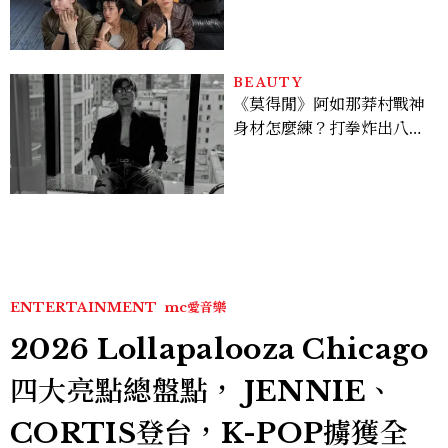
的穿搭示範
BEAUTY
《莫得閒》阿如那莽村戰神
身材怎麼練？打拳炸出八塊
腹肌，HYROX挑戰也沒錯
過
ENTERTAINMENT
mc愛音樂
2026 Lollapalooza Chicago
四大亮點總盤點， JENNIE、
CORTIS登台，K-POP擄獲全