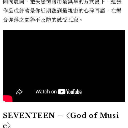
問間展開，把失戀情緒用最無辜的方式寫下，這張
作品或許會是你近期聽到最親密的心碎耳語，在樂
音彈落之間猝不及防的感受孤寂。
SEVENTEEN –〈God of Musi
c〉