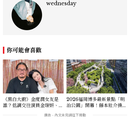
wednesday
你可能會喜歡
《黑白大廚》金度潤女友是
2026福岡博多最新景點「明
誰？低調交往演員金瑞妍、曾
治公園」開幕！藤本壯介操刀
出演《少年法庭》，私下極簡
設計，7大餐廳美食品牌、SP
風穿搭是日常範本！
A一次看