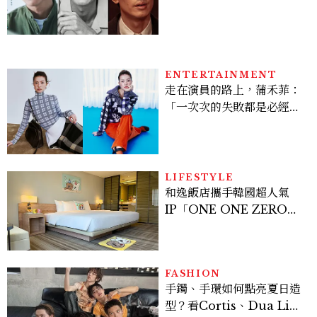
「昭和臉」男星：大文豪玄
孫、《地獄占星師》關鍵人
物
ENTERTAINMENT
走在演員的路上，蒲禾菲：
「一次次的失敗都是必經過
程，必須要經過那些練習，
才能做得好。」
LIFESTYLE
和逸飯店攜手韓國超人氣
IP「ONE ONE ZERO
SEVEN」，打造療癒系快
樂狗狗主題房！全台獨家客
房、聯名好禮一次收藏
FASHION
手鐲、手環如何點亮夏日造
型？看Cortis、Dua Lip