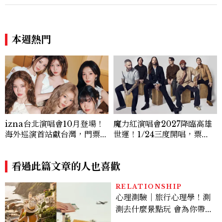
本週熱門
izna台北演唱會10月登場！
魔力紅演唱會2027降臨高雄
海外巡演首站獻台灣，門票8/
世運！1/24三度開唱，票
23拓元開賣
價、VIP套票、8/14售票時間
一次看
看過此篇文章的人也喜歡
RELATIONSHIP
心理測驗｜旅行心理學！測
測去什麼景點玩 會為你帶來
好運