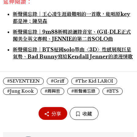
延伸閱讀：
新聲備忘錄｜王心凌生涯最難唱的一首歌，能唱原key
都是神；陳昊森
新聲備忘錄｜9m88新輯淚灑錄音室、(G)I-DLE正式
闖美全英文專輯、JENNIE的第二首SOLO曲
新聲備忘錄｜BTS柾國solo單曲〈3D〉性感展現巨星
氣勢、Bad Bunny寫給Kendall Jenner的浪漫情歌
#SEVENTEEN
#Griff
#The Kid LAROI
#Jung Kook
#周興哲
#新聲備忘錄
#BTS
分享
收藏