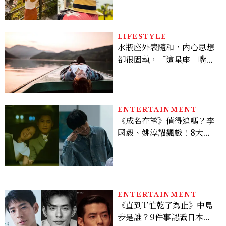
LIFESTYLE
水瓶座外表隨和，內心思想
卻很固執，「這星座」嘴上
說都可以，最後還是照自己
的方式選！12星座最難被改
變的一面
ENTERTAINMENT
《成名在望》值得追嗎？李
國毅、姚淳耀飆戲！8大看
點與網友殘酷評價：節奏太
慢、犯人太好猜？
ENTERTAINMENT
《直到T恤乾了為止》中島
步是誰？9件事認識日本