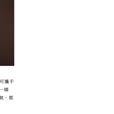
是可攜手
一順
氣，那