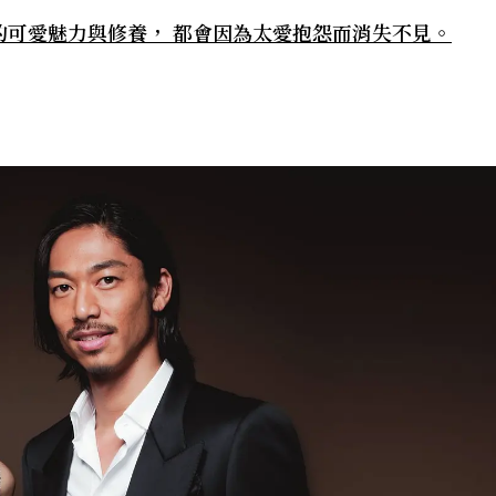
的可愛魅力與修養， 都會因為太愛抱怨而消失不見。