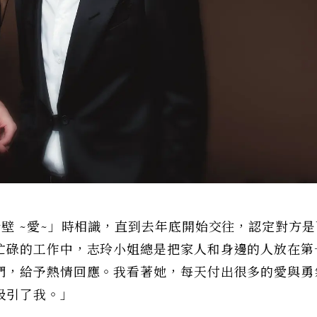
壁 ~愛~」時相識，直到去年底開始交往，認定對方
忙碌的工作中，志玲小姐總是把家人和身邊的人放在第
們，給予熱情回應。我看著她，每天付出很多的愛與勇
吸引了我。」