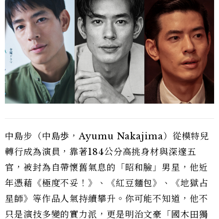
中島步（中島歩，Ayumu Nakajima）從模特兒
轉行成為演員，靠著184公分高挑身材與深邃五
官，被封為自帶懷舊氣息的「昭和臉」男星，他近
年憑藉《極度不妥！》、《紅豆麵包》、《地獄占
星師》等作品人氣持續攀升。你可能不知道，他不
只是演技多變的實力派，更是明治文豪「國木田獨