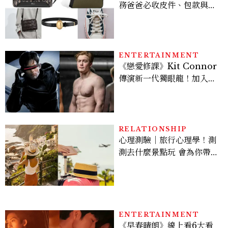
務爸爸必收皮件、包款與鞋
履一次看
ENTERTAINMENT
《戀愛修課》Kit Connor
傳演新一代獨眼龍！加入新
版《X戰警》，可望搭檔
Sadie Sink
RELATIONSHIP
心理測驗｜旅行心理學！測
測去什麼景點玩 會為你帶來
好運
ENTERTAINMENT
《早春晴朗》線上看6大看