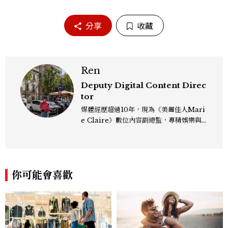
分享
收藏
Ren
Deputy Digital Content Direc
tor
媒體經歷超過10年，現為《美麗佳人Mari
e Claire》數位內容副總監，專精娛樂與
生活風格領域，處理國內外名人消息、頒獎
典禮與大型內容企劃。 ren_chen@mct
w.com.tw
你可能會喜歡