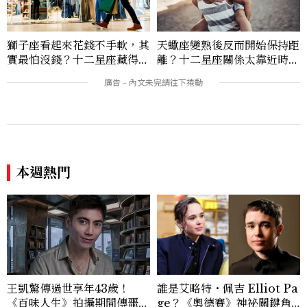
獅子座看起來花錢不手軟，其
天蠍座變熟後反而開始保持距
實最怕沒錢？十二星座藏得最
離？十二星座關係太靠近時最
深的金錢焦慮，「這星座」比
怕發生的事，「這星座」一有
價半天，最後卻買最貴的
壓力就先躲起來
本週熱門
王凱驚傳過世享年43歲！
誰是艾略特・佩吉 Elliot Pa
《百味人生》拍攝期間傳噩
ge？《奧德賽》神祕關鍵角