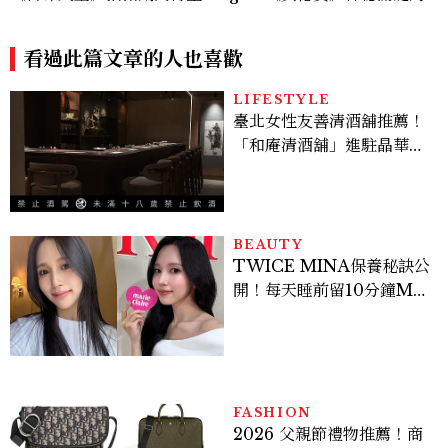
耗，過去曾演出《薰衣草》
色西農、跨性別身份掀好萊塢
「DEI」爭議，關於他的8件
看過此篇文章的人也喜歡
事
LIFESTYLE
臺北女性友善清酒舖推薦！
「和庵清酒舖」進駐晶華酒
店：首創五行心情選酒、單
杯180元起輕鬆微醺
BEAUTY
TWICE MINA保養秘訣公
開！每天睡前留10分鐘ME
TIME、定期皮拉提斯，6
個日常習慣養出牛奶肌
FASHION
2026 父親節禮物推薦！商