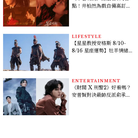
點！井柏然為戲自備高訂，
孫千苦等地下戀轉正，雨夜
激吻獲讚慾感天花板
LIFESTYLE
【星星教授安格斯 8/10-
8/16 星座運勢】牡羊情緒
變敏感，雙子人際吸引力爆
棚
ENTERTAINMENT
《財閥 X 刑警2》好看嗎？
安普賢對決最帥反派俞承
豪，鄭恩彩接棒女主，開專
機、刷黑卡，用錢輾壓罪犯
的陳利手回來了，這次能玩
多大？