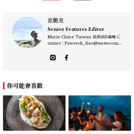
派脆克
Senior Features Editor
Marie Claire Taiwan 資深採訪編輯 C
ontact：Patreeck_liao@mctw.com.t
w 擅長捕捉當代文化與時尚交會的瞬間，以
敏銳的觀察力與敘事能力，撰寫出兼具深度
與美感的專題內容，長期關注亞洲娛樂、人
物專訪、流行風格與 LGBTQ 多元議題。
曾專訪多位影視與音樂領域的代表人物，擅
長以細膩視角挖掘藝人內在的故事與蛻變。
你可能會喜歡
除了平面編輯，他也涉足影像企劃、封面製
作等，能靈活整合內容與視覺，打造具感染
力的跨平台敘事語言。認為好的內容不僅是
記錄時代，更是溫柔的行動——在每一段訪
談與每一篇文章裡，留下值得反覆回味的
光。