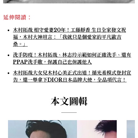
延伸閱讀：
木村拓哉 相守愛妻20年！工藤靜香 生日全家發文祝
福，木村大神坦言：「我就只是個愛家的平凡歐吉
桑。」
洗手防疫！木村拓哉、林志玲示範如何正確洗手、還有
PPAP洗手歌，保護自己也保護他人
木村拓哉大女兒木村心美正式出道！循光希模式登封宣
告，還一舉拿下DIOR日本品牌大使，全品項代言！
本文圖輯