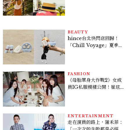
好運
BEAUTY
hince台北快閃店回歸！
「Chill Voyage」夏季限
定系列登場，夢幻海洋藍空
間、限定彩妝、DIY吊飾一
次體驗
FASHION
《母胎單身大作戰2》女成
員IG私服模樣公開！崔玹諝
溫柔系歐膩粉絲飆漲、金秀
炫竟是低調千金？
ENTERTAINMENT
走在演員的路上，蒲禾菲：
「一次次的失敗都是必經過