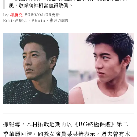
風，敬業精神相當值得敬佩。
by
派脆克
-
2020/05/06
更新
Edit/派脆克、Photo、影片/網路
據報導，木村拓哉近期再以《BG終極保鑣》第二
季華麗回歸，同戲女演員菜菜緒表示，過去曾有木