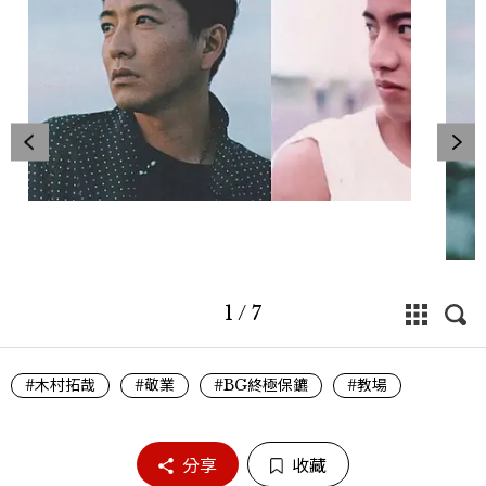
1
/
7
#木村拓哉
#敬業
#BG終極保鑣
#教場
分享
收藏