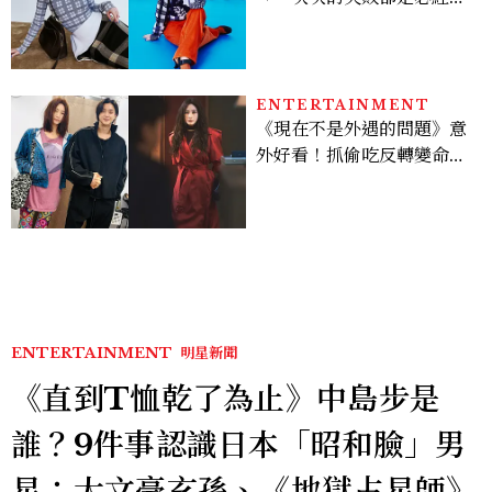
程，必須要經過那些練習，
才能做得好。」
ENTERTAINMENT
《現在不是外遇的問題》意
外好看！抓偷吃反轉變命
案？金憓秀傳奇美腿被讚
爆、金智勳大秀腹肌，曹汝
貞雙影后飆戲，線上看7大
看點懶人包
ENTERTAINMENT
明星新聞
《直到T恤乾了為止》中島步是
誰？9件事認識日本「昭和臉」男
星：大文豪玄孫、《地獄占星師》