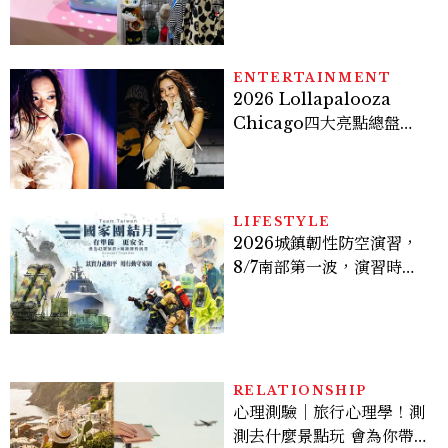
國際的台灣療癒插畫、曼谷
新潮貓系品牌，今年不能錯
過的貓咪IP推薦
ENTERTAINMENT
2026 Lollapalooza
Chicago四大亮點總盤
點， JENNIE、 CORTIS
登台，K-POP擄獲全球！
LIFESTYLE
2026城鎮韌性防空演習，
8/7南部第一波，演習時
間、可以出門嗎？罰款懶人
包
RELATIONSHIP
心理測驗｜旅行心理學！測
測去什麼景點玩 會為你帶來