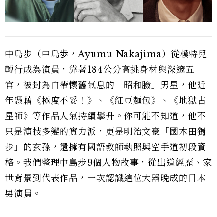
中島步（中島歩，Ayumu Nakajima）從模特兒
轉行成為演員，靠著184公分高挑身材與深邃五
官，被封為自帶懷舊氣息的「昭和臉」男星，他近
年憑藉《極度不妥！》、《紅豆麵包》、《地獄占
星師》等作品人氣持續攀升。你可能不知道，他不
只是演技多變的實力派，更是明治文豪「國木田獨
步」的玄孫，還擁有國語教師執照與空手道初段資
格。我們整理中島步9個人物故事，從出道經歷、家
世背景到代表作品，一次認識這位大器晚成的日本
男演員。