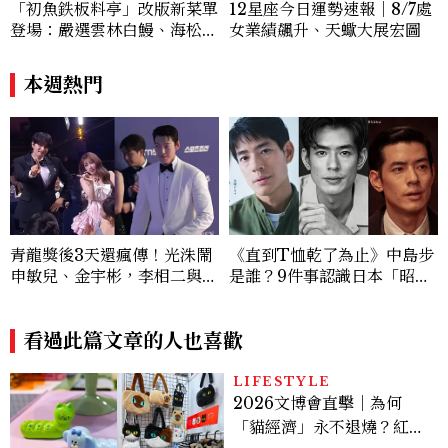
12星座今日運勢速報｜8/7處
「初魚鉄板料亭」改版新菜單
女業績飆升、天蠍大展宏圖
登場：嚴選雲林白鰻、海松貝
交織旬味，限時推出父親節升
級優惠
本週熱門
青龍獎後3天還瘋傳！光洙鬧
《直到T恤乾了為止》中島步
申敏兒、金宇彬，李相二與金
是誰？9件事認識日本「昭和
高銀互動成迷因，金載原跳舞
臉」男星：大文豪玄孫、《地
必看、金敏荷暴瘦17公斤...5
獄占星師》關鍵人物
個你可能錯過的漏網鏡頭
看過此篇文章的人也喜歡
LIFESTYLE
2026文博會直擊｜為何
「貓經濟」永不退燒？紅到