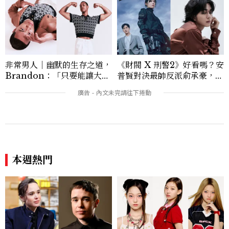
非常男人｜幽默的生存之道，
《財閥 X 刑警2》好看嗎？安
Brandon：「只要能讓大家
普賢對決最帥反派俞承豪，鄭
笑，我們就有機會玩在一起，
恩彩接棒女主，開專機、刷黑
讓敵人成為朋友。」
卡，用錢輾壓罪犯的陳利手回
來了，這次能玩多大？
本週熱門