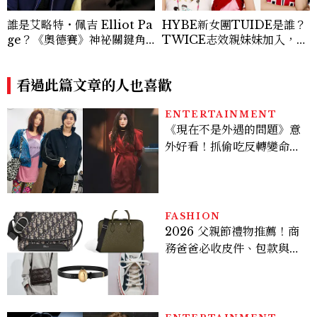
誰是艾略特・佩吉 Elliot Pa
HYBE新女團TUIDE是誰？
ge？《奧德賽》神祕關鍵角
TWICE志效親妹妹加入，7
色西農、跨性別身份掀好萊塢
名成員、出道日期一次認識
「DEI」爭議，關於他的8件
事
看過此篇文章的人也喜歡
ENTERTAINMENT
《現在不是外遇的問題》意
外好看！抓偷吃反轉變命
案？金憓秀傳奇美腿被讚
爆、金智勳大秀腹肌，曹汝
貞雙影后飆戲，線上看7大
看點懶人包
FASHION
2026 父親節禮物推薦！商
務爸爸必收皮件、包款與鞋
履一次看