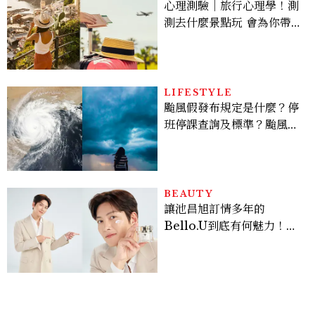
心理測驗｜旅行心理學！測
測去什麼景點玩 會為你帶來
好運
LIFESTYLE
颱風假發布規定是什麼？停
班停課查詢及標準？颱風假
有薪水嗎、可否拒絕上班？
BEAUTY
讓池昌旭訂情多年的
Bello.U到底有何魅力！揭
密男神發光乳霜～「肽光透
亮緊緻霜」如何打造日不落
的透亮肌，熬夜拍戲不顯疲
倦感，超神！