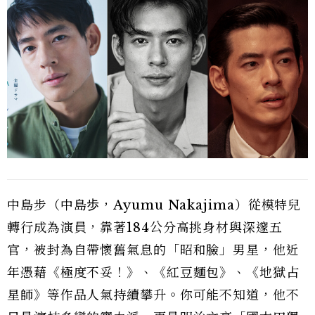
中島步（中島歩，Ayumu Nakajima）從模特兒
轉行成為演員，靠著184公分高挑身材與深邃五
官，被封為自帶懷舊氣息的「昭和臉」男星，他近
年憑藉《極度不妥！》、《紅豆麵包》、《地獄占
星師》等作品人氣持續攀升。你可能不知道，他不