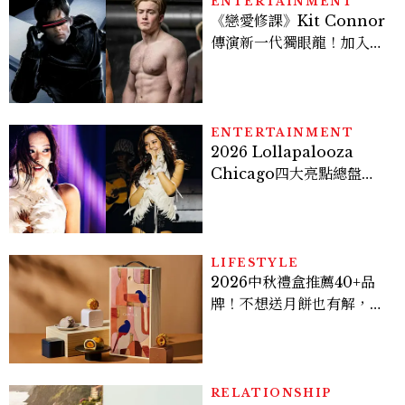
ENTERTAINMENT
《戀愛修課》Kit Connor
傳演新一代獨眼龍！加入新
版《X戰警》，可望搭檔
Sadie Sink
ENTERTAINMENT
2026 Lollapalooza
Chicago四大亮點總盤
點， JENNIE、 CORTIS
登台，K-POP擄獲全球！
LIFESTYLE
2026中秋禮盒推薦40+品
牌！不想送月餅也有解，送
長輩、送客戶一次挑
RELATIONSHIP