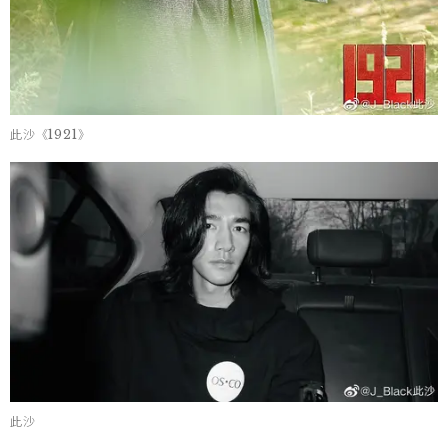
此沙《1921》
此沙