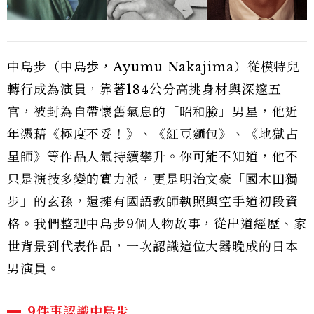
中島步（中島歩，Ayumu Nakajima）從模特兒
轉行成為演員，靠著184公分高挑身材與深邃五
官，被封為自帶懷舊氣息的「昭和臉」男星，他近
年憑藉《極度不妥！》、《紅豆麵包》、《地獄占
星師》等作品人氣持續攀升。你可能不知道，他不
只是演技多變的實力派，更是明治文豪「國木田獨
步」的玄孫，還擁有國語教師執照與空手道初段資
格。我們整理中島步9個人物故事，從出道經歷、家
世背景到代表作品，一次認識這位大器晚成的日本
男演員。
9件事認識中島步