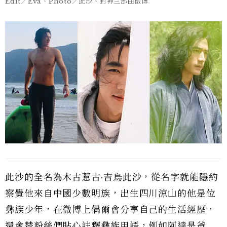
Edit／Eva、Photo／此沙、封神三部曲微博
此沙的全名為木古惹古·吉烏此沙，從名字就能隱約
察覺他來自中國少數明族，出生四川涼山的他是位
彝族少年，在微博上偶爾會分享自己的生活經歷，
還會替粉絲們貼心註釋彝族用語，例如阿達是爸