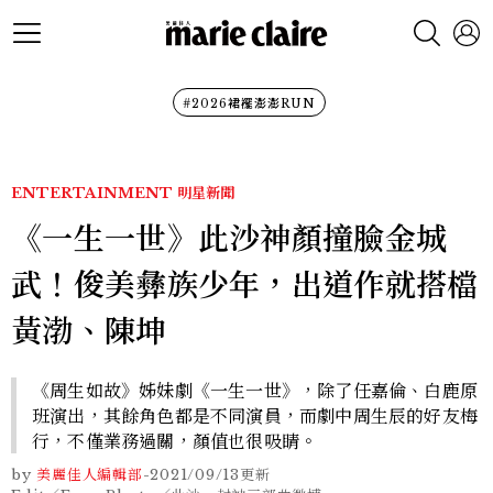
#2026裙襬澎澎RUN
ENTERTAINMENT
明星新聞
《一生一世》此沙神顏撞臉金城
武！俊美彝族少年，出道作就搭檔
黃渤、陳坤
《周生如故》姊妹劇《一生一世》，除了任嘉倫、白鹿原
班演出，其餘角色都是不同演員，而劇中周生辰的好友梅
行，不僅業務過關，顏值也很吸睛。
by
美麗佳人編輯部
-
2021/09/13
更新