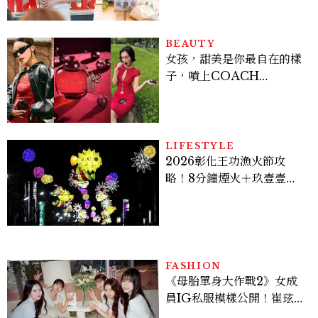
造金卡會員限定午後
BEAUTY
女孩，甜美是你最自在的樣
子，噴上COACH
CHERRY時尚櫻桃香氛，
把每一刻都活得閃耀發光
吧！
LIFESTYLE
2026彰化王功漁火節攻
略！8分鐘煙火＋玖壹壹、
美秀集團開唱，千人烤蚵、
鯊魚先生一次玩
FASHION
《母胎單身大作戰2》女成
員IG私服模樣公開！崔玹諝
溫柔系歐膩粉絲飆漲、金秀