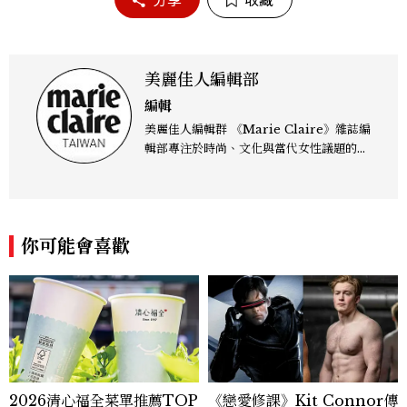
分享
收藏
美麗佳人編輯部
編輯
美麗佳人編輯群 《Marie Claire》雜誌編
輯部專注於時尚、文化與當代女性議題的深
度呈現，致力打造兼具風格與觀點的內容敘
事。 團隊擅長核心議題企劃、內容策展與
跨平台整合，長期關注國際時代脈動與社會
趨勢，從文化觀察出發，挖掘具有啟發性的
你可能會喜歡
女性故事與價值觀；同時以細膩的美學語言
與敘事張力，轉化為兼具視覺風格與思想深
度的內容。 《Marie Claire》始終以敏銳
視角與編輯直覺，引領讀者探索女性多元面
貌與生活品味風格的無限可能。
2026清心福全菜單推薦TOP
《戀愛修課》Kit Connor傳