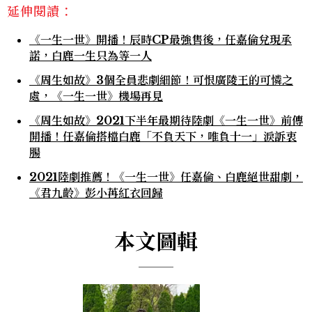
延伸閱讀：
《一生一世》開播！辰時CP最強售後，任嘉倫兌現承
諾，白鹿一生只為等一人
《周生如故》3個全員悲劇細節！可恨廣陵王的可憐之
處，《一生一世》機場再見
《周生如故》2021下半年最期待陸劇《一生一世》前傳
開播！任嘉倫搭檔白鹿「不負天下，唯負十一」淚訴衷
腸
2021陸劇推薦！《一生一世》任嘉倫、白鹿絕世甜劇，
《君九齡》彭小苒紅衣回歸
本文圖輯