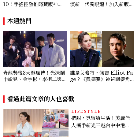
10！手搖控激推隱藏版神
演新一代獨眼龍！加入新版
飲、黃金甜度一次看
《X戰警》，可望搭檔Sadie
Sink
本週熱門
青龍獎後3天還瘋傳！光洙鬧
誰是艾略特・佩吉 Elliot Pa
申敏兒、金宇彬，李相二與金
ge？《奧德賽》神祕關鍵角
高銀互動成迷因，金載原跳舞
色西農、跨性別身份掀好萊塢
必看、金敏荷暴瘦17公斤...5
「DEI」爭議，關於他的8件
個你可能錯過的漏網鏡頭
看過此篇文章的人也喜歡
事
LIFESTYLE
把甜，覓留給生活！美麗佳
人攜手新光三越台中中港
店、林美貞，以南洋甜點打