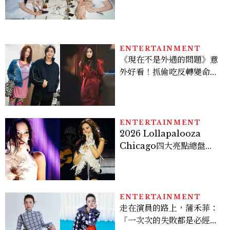
炫竟是低調千金？
ENTERTAINMENT
《現在不是外遇的問題》意
外好看！抓偷吃反轉變命
案？金憓秀傳奇美腿被讚
爆、金智勳大秀腹肌，曹汝
貞雙影后飆戲，線上看7大
看點懶人包
ENTERTAINMENT
2026 Lollapalooza
Chicago四大亮點總盤
點， JENNIE、 CORTIS
登台，K-POP擄獲全球！
ENTERTAINMENT
走在演員的路上，蒲禾菲：
「一次次的失敗都是必經過