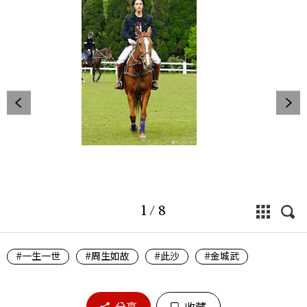
1
/
8
#一生一世
#周生如故
#此沙
#金城武