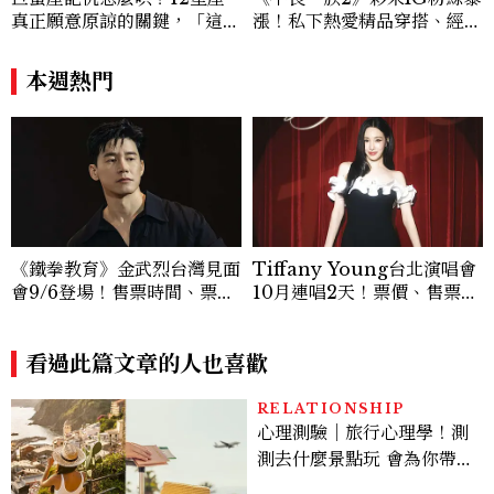
真正願意原諒的關鍵，「這星
漲！私下熱愛精品穿搭、經營
座」道歉沒用，要看你下一次
服飾品牌，堪稱品味最好女成
怎麼做
員
本週熱門
《鐵拳教育》金武烈台灣見面
Tiffany Young台北演唱會
會9/6登場！售票時間、票
10月連唱2天！票價、售票時
價、粉絲福利一次看
間與巡演亮點一次看
看過此篇文章的人也喜歡
RELATIONSHIP
心理測驗｜旅行心理學！測
測去什麼景點玩 會為你帶來
好運