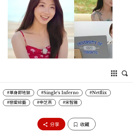
#單身即地獄
#Single‘s Inferno
#Netflix
#戀愛綜藝
#申芝燕
#宋智雅
分享
收藏