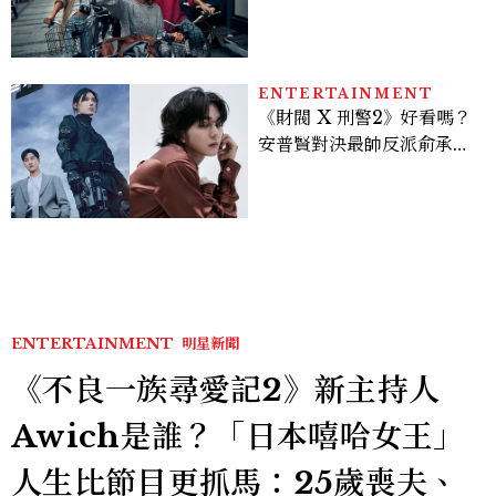
貌，「這星座」一直在假裝
不在意
ENTERTAINMENT
《財閥 X 刑警2》好看嗎？
安普賢對決最帥反派俞承
豪，鄭恩彩接棒女主，開專
機、刷黑卡，用錢輾壓罪犯
的陳利手回來了，這次能玩
多大？
ENTERTAINMENT
明星新聞
《不良一族尋愛記2》新主持人
Awich是誰？「日本嘻哈女王」
人生比節目更抓馬：25歲喪夫、