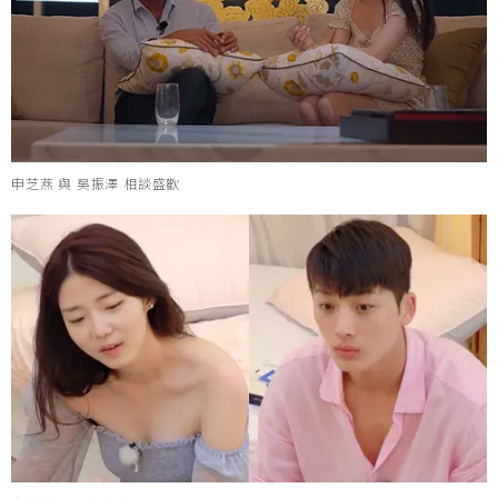
申芝燕 與 吳振澤 相談盛歡