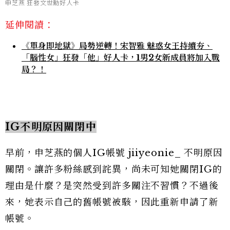
申芝燕 狂發文世勳好人卡
延伸閱讀：
《單身即地獄》局勢逆轉！宋智雅 魅惑女王持續夯、
「腦性女」狂發「他」好人卡，1男2女新成員將加入戰
局？！
IG不明原因關閉中
早前，申芝燕的個人IG帳號 jiiyeonie_ 不明原因
關閉。讓許多粉絲感到詫異，尚未可知她關閉IG的
理由是什麼？是突然受到許多關注不習慣？不過後
來，她表示自己的舊帳號被駭，因此重新申請了新
帳號。