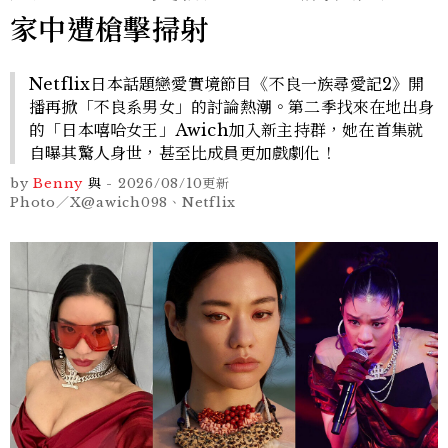
家中遭槍擊掃射
Netflix日本話題戀愛實境節目《不良一族尋愛記2》開
播再掀「不良系男女」的討論熱潮。第二季找來在地出身
的「日本嘻哈女王」Awich加入新主持群，她在首集就
自曝其驚人身世，甚至比成員更加戲劇化！
by
Benny
與
-
2026/08/10
更新
Photo／X@awich098、Netflix