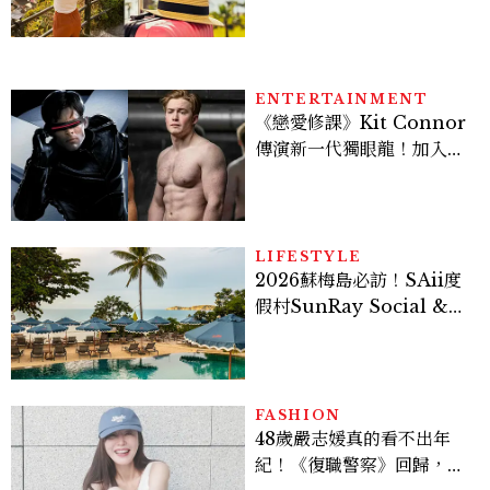
ENTERTAINMENT
《戀愛修課》Kit Connor
傳演新一代獨眼龍！加入新
版《X戰警》，可望搭檔
Sadie Sink
LIFESTYLE
2026蘇梅島必訪！SAii度
假村SunRay Social &
Swim Club全新開箱，6
大亮點體驗懶人包
FASHION
48歲嚴志媛真的看不出年
紀！《復職警察》回歸，5