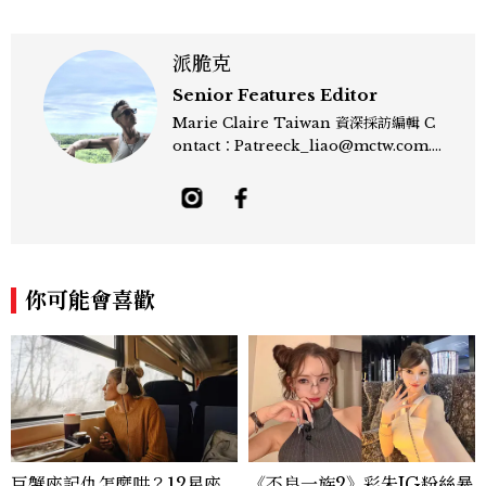
派脆克
Senior Features Editor
Marie Claire Taiwan 資深採訪編輯 C
ontact：Patreeck_liao@mctw.com.t
w 擅長捕捉當代文化與時尚交會的瞬間，以
敏銳的觀察力與敘事能力，撰寫出兼具深度
與美感的專題內容，長期關注亞洲娛樂、人
物專訪、流行風格與 LGBTQ 多元議題。
曾專訪多位影視與音樂領域的代表人物，擅
長以細膩視角挖掘藝人內在的故事與蛻變。
你可能會喜歡
除了平面編輯，他也涉足影像企劃、封面製
作等，能靈活整合內容與視覺，打造具感染
力的跨平台敘事語言。認為好的內容不僅是
記錄時代，更是溫柔的行動——在每一段訪
談與每一篇文章裡，留下值得反覆回味的
光。
巨蟹座記仇怎麼哄？12星座
《不良一族2》彩朱IG粉絲暴