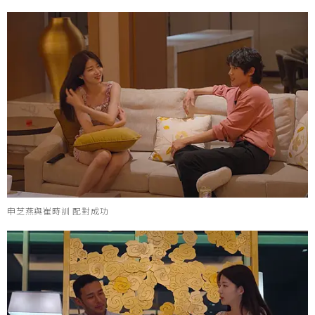
申芝燕與崔時訓 配對成功