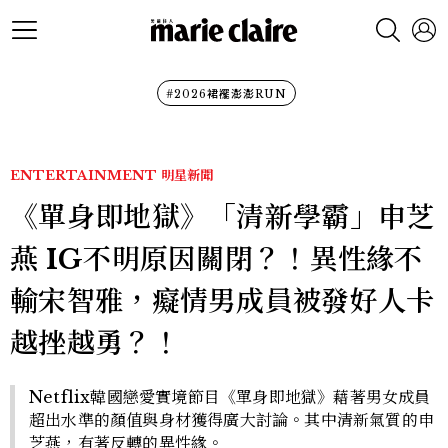
#2026裙襬澎澎RUN
ENTERTAINMENT
明星新聞
《單身即地獄》「清新學霸」申芝
燕 IG不明原因關閉？！異性緣不
輸宋智雅，癡情男成員被發好人卡
越挫越勇？！
Netflix韓國戀愛實境節目《單身即地獄》藉著男女成員
超出水準的顏值與身材獲得廣大討論。其中清新氣質的申
芝燕，有著反轉的異性緣。