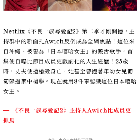
Netflix《不良一族尋愛記2》第二季才剛開播，主
持群中的新面孔Awich反倒成為全網焦點！這位來
自沖繩、被譽為「日本嘻哈女王」的饒舌歌手，首
集便自曝比節目成員更戲劇化的人生經歷！25歲
時，丈夫便遭槍殺身亡，她甚至曾抱著年幼女兒匍
匐躲過家中槍擊。現在就用8件事認識這位日本嘻哈
女王。
《不良一族尋愛記2》主持人Awich比成員更
抓馬