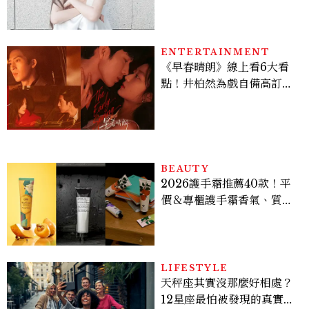
個私服減齡公式一次看
ENTERTAINMENT
《早春晴朗》線上看6大看
點！井柏然為戲自備高訂，
孫千苦等地下戀轉正，雨夜
激吻獲讚慾感天花板
BEAUTY
2026護手霜推薦40款！平
價＆專櫃護手霜香氣、質
地、使用評價
LIFESTYLE
天秤座其實沒那麼好相處？
12星座最怕被發現的真實面