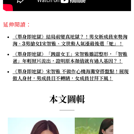
延伸閱讀：
《單身即地獄》結局前變真地獄？！男女新成員來勢洶
洶、3男搶女1宋智雅、文世勳人氣漲最後選「她」！
《單身即地獄》「跩甜女王」宋智雅雖認整形，「智雅
爸」年輕照片流出，證明原本顏值就有過人基因？！
《單身即地獄》宋智雅 不做作心機海灘穿搭盤點！展現
傲人身材，男成員目不轉睛，女成員甘拜下風！
本文圖輯