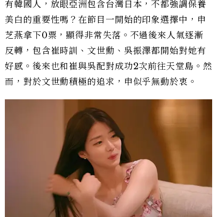
有韓國人，放眼亞洲包含台灣日本，不都強調保養
美白的重要性嗎？在節目一開始的印象選擇中，申
芝燕拿下0票，顯得非常失落。不過後來人氣逐漸
反轉，包含崔時訓、文世勳、吳振澤都開始對她有
好感。後來也和崔與吳配對成功2次前往天堂島。然
而，對於文世勳積極的追求，申似乎無動於衷。