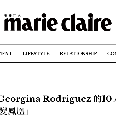
MENT
LIFESTYLE
RELATIONSHIP
CO
rgina Rodriguez 的1
變鳳凰」