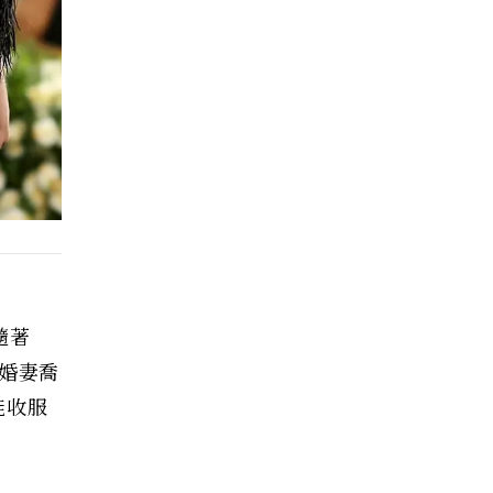
隨著
未婚妻喬
能收服