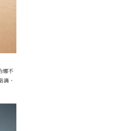
治娜不
點滴、