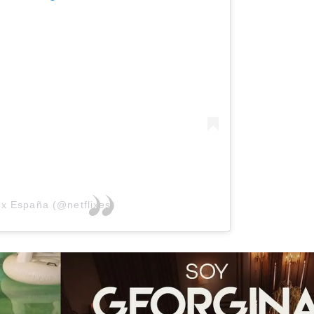
ix España (@netflixes)