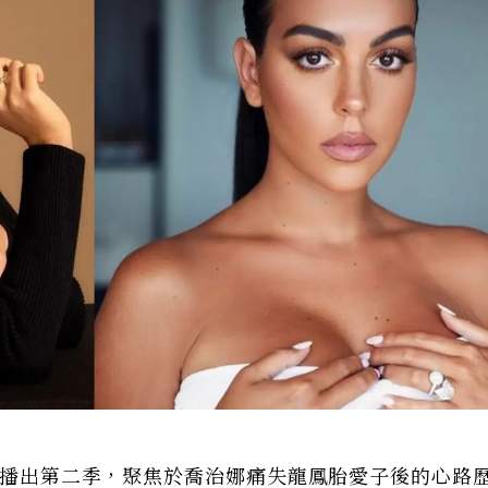
4日播出第二季，聚焦於喬治娜痛失龍鳳胎愛子後的心路