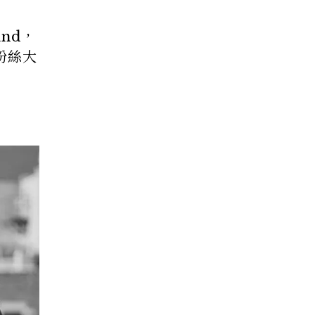
nd，
粉絲大