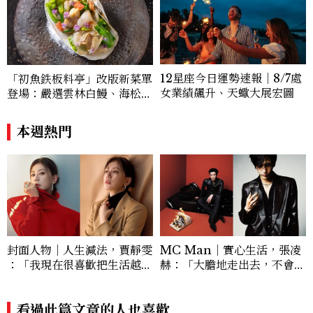
12星座今日運勢速報｜8/7處
「初魚鉄板料亭」改版新菜單
女業績飆升、天蠍大展宏圖
登場：嚴選雲林白鰻、海松貝
交織旬味，限時推出父親節升
級優惠
本週熱門
封面人物｜人生減法，賈靜雯
MC Man｜實心生活，張凌
：「我現在很喜歡把生活越過
赫：「大膽地走出去，不會後
越簡單。 」
悔的。 」
看過此篇文章的人也喜歡