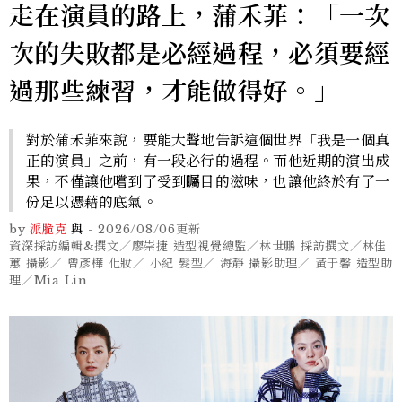
走在演員的路上，蒲禾菲：「一次
次的失敗都是必經過程，必須要經
過那些練習，才能做得好。」
對於蒲禾菲來說，要能大聲地告訴這個世界「我是一個真
正的演員」之前，有一段必行的過程。而他近期的演出成
果，不僅讓他嚐到了受到矚目的滋味，也讓他終於有了一
份足以憑藉的底氣。
by
派脆克
與
-
2026/08/06
更新
資深採訪編輯&撰文／廖崇捷 造型視覺總監／林世鵬 採訪撰文／林佳
蕙 攝影／ 曾彥樺 化妝／ 小紀 髮型／ 海靜 攝影助理／ 黃于馨 造型助
理／Mia Lin