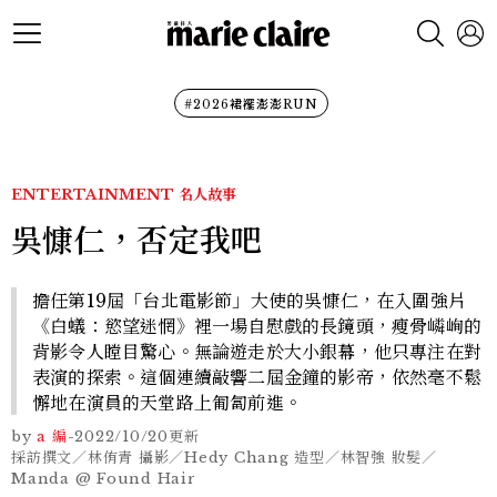
#2026裙襬澎澎RUN
ENTERTAINMENT
名人故事
吳慷仁，否定我吧
擔任第19屆「台北電影節」大使的吳慷仁，在入圍強片
《白蟻：慾望迷惘》裡一場自慰戲的長鏡頭，瘦骨嶙峋的
背影令人瞠目驚心。無論遊走於大小銀幕，他只專注在對
表演的探索。這個連續敲響二屆金鐘的影帝，依然毫不鬆
懈地在演員的天堂路上匍匐前進。
by
a 編
-
2022/10/20
更新
採訪撰文／林侑青 攝影／Hedy Chang 造型／林智強 妝髮／
Manda @ Found Hair