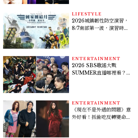
LIFESTYLE
2026城鎮韌性防空演習，
8/7南部第一波，演習時
間、可以出門嗎？罰款懶人
包
ENTERTAINMENT
2026 SBS歌謠大戰
SUMMER直播哪裡看？
Stray Kids、ATEEZ等
28組卡司、線上播出時間一
次看
ENTERTAINMENT
《現在不是外遇的問題》意
外好看！抓偷吃反轉變命
案？金憓秀傳奇美腿被讚
爆、金智勳大秀腹肌，曹汝