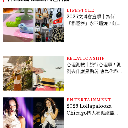
LIFESTYLE
2026文博會直擊｜為何
「貓經濟」永不退燒？紅到
國際的台灣療癒插畫、曼谷
新潮貓系品牌，今年不能錯
過的貓咪IP推薦
RELATIONSHIP
心理測驗｜旅行心理學！測
測去什麼景點玩 會為你帶來
好運
ENTERTAINMENT
2026 Lollapalooza
Chicago四大亮點總盤
點， JENNIE、 CORTIS
登台，K-POP擄獲全球！