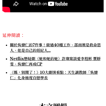
延伸閱讀：
關於吳慷仁的7件事！做過40種工作、邵雨薇是救命恩
人、他是自己的經紀人...
Netflix懸疑劇《她和她的她》許瑋甯談愛李程彬 賈靜
雯、吳慷仁再成CP
《媽，別鬧了！》10大劇情看點：天生調教師「吳慷
仁」化身極度自戀學長