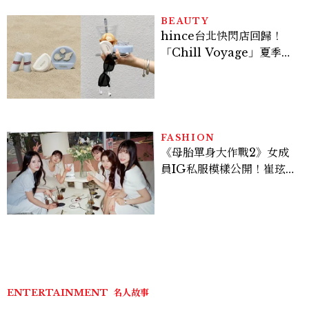
貞雙影后飆戲，線上看7大
看點懶人包
BEAUTY
hince台北快閃店回歸！
「Chill Voyage」夏季限
定系列登場，夢幻海洋藍空
間、限定彩妝、DIY吊飾一
次體驗
FASHION
《母胎單身大作戰2》女成
員IG私服模樣公開！崔玹諝
溫柔系歐膩粉絲飆漲、金秀
炫竟是低調千金？
ENTERTAINMENT
名人故事