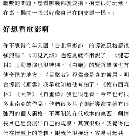
廳數的問題，想看哪幾部就要搶。搶票很好玩欸，
在桌上攤開一張張好像自己在開支票一樣。」
好想看電影啊
你不覺得今年入圍「台北電影節」的導演風格都很
強烈嗎？《再見瓦城》趙德胤就不用說了，《健忘
村》玉勳導演也很特別，《白蟻》的賢哲導演也有
他奇怪的地方，《目擊者》程偉豪是真的蠻屌。明
台導演《順雲》我早就知道他有拍了，《德布西森
林》《大佛》《自畫像》我也很想看。今年也有很
多東南亞的作品，他們很多片子跟新導演開始有很
強烈的個人風格，不再制約在低成本的東西，劇情
長片已經發展出自己的規模，其實很強。我覺得他
們在情感上的詮釋，跟我們很接近，容易引起共