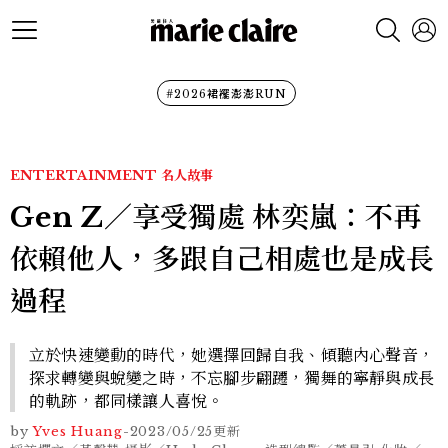
#2026裙襬澎澎RUN
ENTERTAINMENT
名人故事
Gen Z／享受獨處 林奕嵐：不再
依賴他人，多跟自己相處也是成長
過程
立於快速變動的時代，她選擇回歸自我、傾聽內心聲音，
探求轉變與蛻變之時，不忘腳步翩躚，獨舞的寧靜與成長
的軌跡，都同樣讓人喜悅。
by
Yves Huang
-
2023/05/25
更新