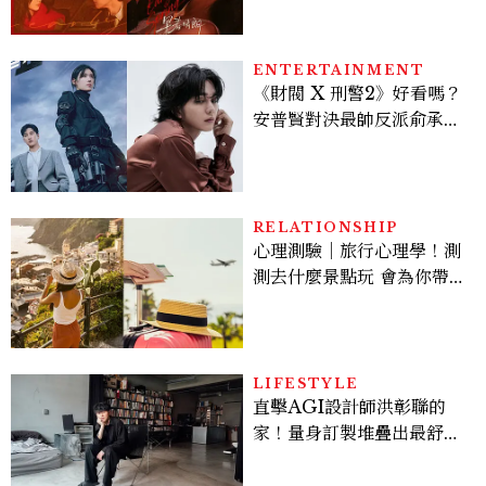
激吻獲讚慾感天花板
ENTERTAINMENT
《財閥 X 刑警2》好看嗎？
安普賢對決最帥反派俞承
豪，鄭恩彩接棒女主，開專
機、刷黑卡，用錢輾壓罪犯
的陳利手回來了，這次能玩
多大？
RELATIONSHIP
心理測驗｜旅行心理學！測
測去什麼景點玩 會為你帶來
好運
LIFESTYLE
直擊AGI設計師洪彰聯的
家！量身訂製堆疊出最舒適
的生活邏輯：「只要喜歡，
就能找到相處的方式」