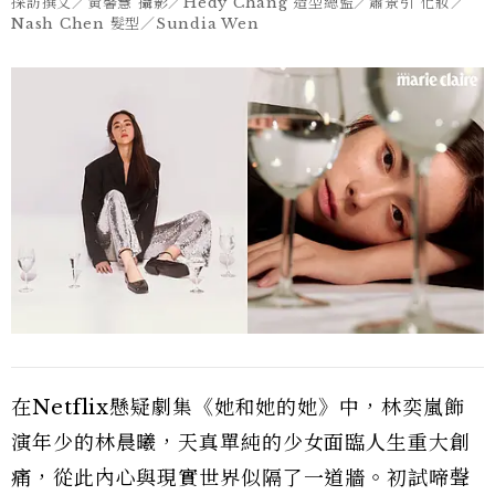
採訪撰文／黃馨慧 攝影／Hedy Chang 造型總監／蕭景引 化妝／
Nash Chen 髮型／Sundia Wen
在Netflix懸疑劇集《她和她的她》中，林奕嵐飾
演年少的林晨曦，天真單純的少女面臨人生重大創
痛，從此內心與現實世界似隔了一道牆。初試啼聲