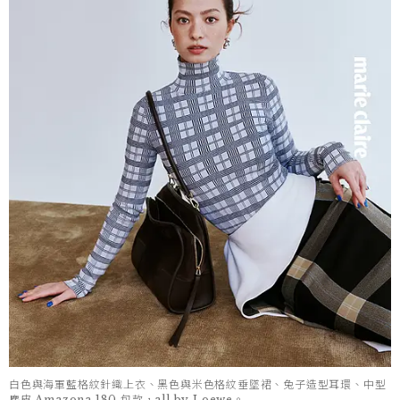
白色與海軍藍格紋針織上衣、黑色與米色格紋垂墜裙、兔子造型耳環、中型
麂皮 Amazona 180 包款，all by Loewe。