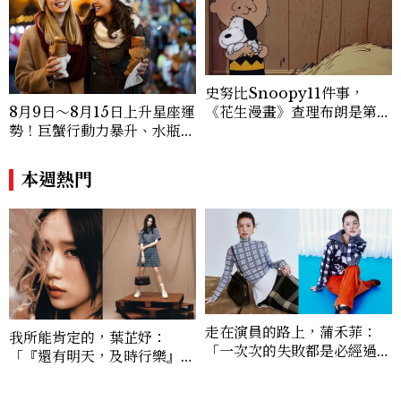
史努比Snoopy11件事，
《花生漫畫》查理布朗是第二
8月9日～8月15日上升星座運
任主人，但第一任主人是誰？
勢！巨蟹行動力暴升、水瓶迎
新緣分
本週熱門
走在演員的路上，蒲禾菲：
我所能肯定的，葉芷妤：
「一次次的失敗都是必經過
「『還有明天，及時行樂』，
程，必須要經過那些練習，才
沒有什麼事情是真的過不去
能做得好。」
的。」