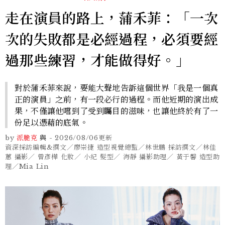
走在演員的路上，蒲禾菲：「一次
次的失敗都是必經過程，必須要經
過那些練習，才能做得好。」
對於蒲禾菲來說，要能大聲地告訴這個世界「我是一個真
正的演員」之前，有一段必行的過程。而他近期的演出成
果，不僅讓他嚐到了受到矚目的滋味，也讓他終於有了一
份足以憑藉的底氣。
by
派脆克
與
-
2026/08/06
更新
資深採訪編輯&撰文／廖崇捷 造型視覺總監／林世鵬 採訪撰文／林佳
蕙 攝影／ 曾彥樺 化妝／ 小紀 髮型／ 海靜 攝影助理／ 黃于馨 造型助
理／Mia Lin