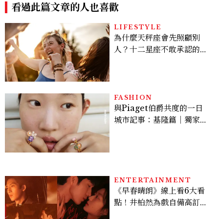
看過此篇文章的人也喜歡
LIFESTYLE
為什麼天秤座會先照顧別
人？十二星座不敢承認的一
句話，「這星座」嘴上說沒
差，回家之後想很久
FASHION
與Piaget伯爵共度的一日
城市記事：基隆篇｜獨家影
像故事
ENTERTAINMENT
《早春晴朗》線上看6大看
點！井柏然為戲自備高訂，
孫千苦等地下戀轉正，雨夜