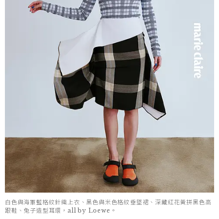
白色與海軍藍格紋針織上衣、黑色與米色格紋垂墜裙、深藏紅花黃拼黑色高
跟鞋、兔子造型耳環，all by Loewe。