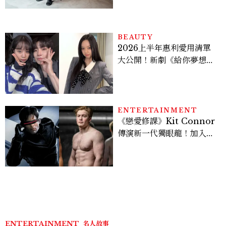
BEAUTY
2026上半年惠利愛用清單
大公開！新劇《給你夢想》
美出新高度，10款保養、香
水、護髮同款一次看
ENTERTAINMENT
《戀愛修課》Kit Connor
傳演新一代獨眼龍！加入新
版《X戰警》，可望搭檔
Sadie Sink
ENTERTAINMENT
名人故事