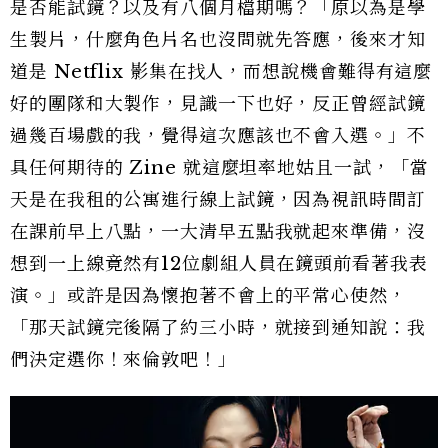
是否能試鏡？以及有八個月檔期嗎？「原以為是學
生製片，什麼角色片名也沒問就先答應，後來才知
道是 Netflix 影集在找人，而想說機會難得有這麼
好的團隊和大製作，見識一下也好，反正曾經試鏡
過幾百場戲的我，覺得這次應該也不會入選。」不
具任何期待的 Zine 就這麼坦率地姑且一試，「當
天是在我租的公寓進行線上試鏡，因為視訊時間訂
在課前早上八點，一大清早五點我就起來準備，沒
想到一上線竟然有12位劇組人員在鏡頭前看著我表
演。」或許是因為懷抱著不會上的平常心使然，
「那天試鏡完後隔了約三小時，就接到通知說：我
們決定選你！來倫敦吧！」