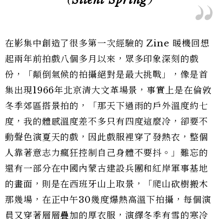
在影集中創造了很多第一次經驗的 Zine 暖機回想
起兩年前拍戲八個多月以來，眾多印象深刻的戲
份，「顛倒氣候的拍攝絕對是最大挑戰」，像是首
集出現1966年北京清大文革場景，事實上是在倫敦
冬季郊區搭景拍的，「那天下過雨的戶外溫度約七
度，我的體感溫度差不多只有四度這麼冷，卻要不
動聲色演夏天的戲，因此戲服裡穿了發熱衣，整個
人靠著意志力瘋狂控制自己身體不要抖。」難忘的
還有一部分在中國內蒙古建設兵團和紅岸軍事基地
的畫面，則是在西班牙山上取景，「爬山砍樹搬木
那幾場，在正中午30幾度爆熱高溫下拍攝，每個演
員又穿著層層疊加的厚衣服，演繹冬季有雪的寒冷