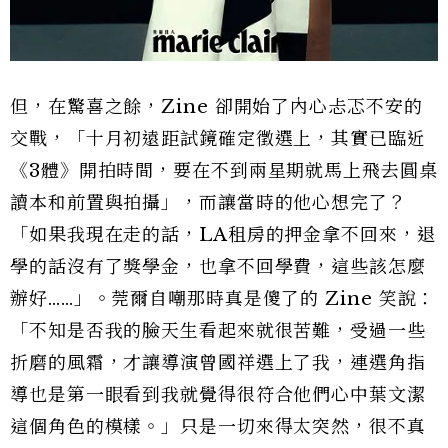
但，在驚喜之餘，Zine 卻開始了內心忐忑不安的
交戰，「十月初遠距試鏡確定徵選上，其實已臨近
《3體》開拍時間，要在不到兩星期就馬上飛去圓桌
讀本和前置與拍攝」，而讓當時的他心想完了？
「如果我現在走的話，LA租房的押金拿不回來，退
學的話沒有了獎學金，也拿不回學費，這些該怎麼
辦好……」。莞爾自嘲那時真是傻了的 Zine 笑說：
「不知是否我的臉天生看起來就很苦難，受過一些
折磨的風霜，才讓導演曾國祥選上了我，連選角指
導也是第一眼看到我就覺得很符合他們心中葉文潔
這個角色的模樣。」只是一切來得太突然，很不真