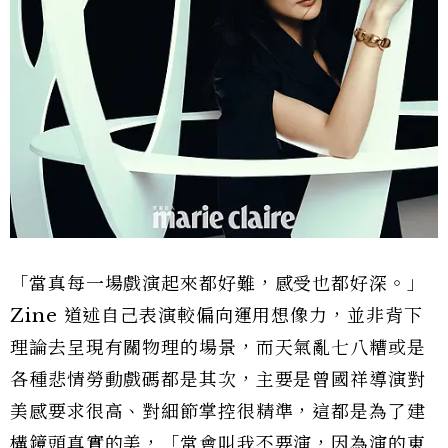
「當真每一場戲演起來都好難，感受也都好深。」
Zine 道述自己表演較偏向運用想像力，並非背下
理論去呈現有關物理的場景，而天氣亂七八糟或是
各種悲情勞動戲碼都是其次，主要是曾國祥導演對
美感要求很高、對細節掌控很精準，這都是為了建
構鏡頭真實的美，「常會叫我不要演，因為演的東