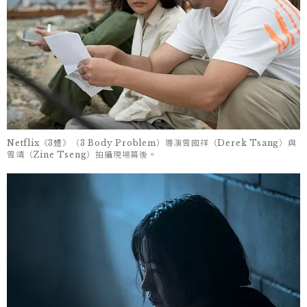
Netflix《3體》（3 Body Problem）導演曾國祥（Derek Tsang）與
曾靖（Zine Tseng）拍攝現場幕後。