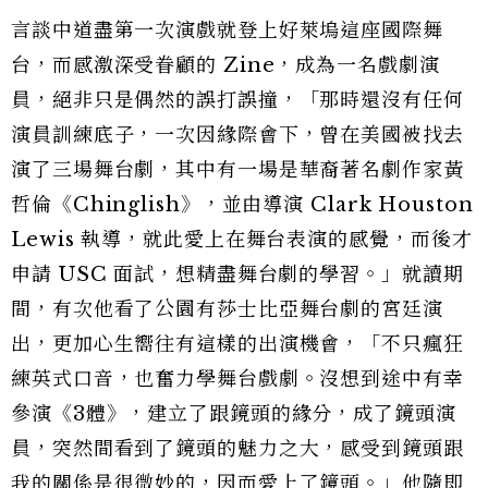
言談中道盡第一次演戲就登上好萊塢這座國際舞
台，而感激深受眷顧的 Zine，成為一名戲劇演
員，絕非只是偶然的誤打誤撞，「那時還沒有任何
演員訓練底子，一次因緣際會下，曾在美國被找去
演了三場舞台劇，其中有一場是華裔著名劇作家黃
哲倫《Chinglish》，並由導演 Clark Houston
Lewis 執導，就此愛上在舞台表演的感覺，而後才
申請 USC 面試，想精盡舞台劇的學習。」就讀期
間，有次他看了公園有莎士比亞舞台劇的宮廷演
出，更加心生嚮往有這樣的出演機會，「不只瘋狂
練英式口音，也奮力學舞台戲劇。沒想到途中有幸
參演《3體》，建立了跟鏡頭的緣分，成了鏡頭演
員，突然間看到了鏡頭的魅力之大，感受到鏡頭跟
我的關係是很微妙的，因而愛上了鏡頭。」他隨即