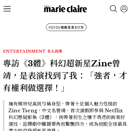
#2026裙襬澎澎RUN
ENTERTAINMENT
名人故事
專訪《3體》科幻超新星Zine曾
靖，是表演找到了我：「強者，才
有權利做選擇！」
擁有模特兒高挑勻稱身型，帶著十足個人魅力性格的
Zine Tseng，中文名曾靖，首次演戲即參與 Netflix
科幻懸疑影集《3體》，挾帶著初生之犢不畏虎的銳氣好
演技，詮釋劇中關鍵要角而驚艷四方，成為放眼全球最具
潛力的亞裔超新星演員。