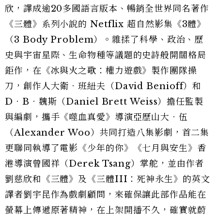
欣，譯成逾20多國語言版本、暢銷全世界同名著作
《三體》系列小說的 Netflix 超自然影集《3體》
（3 Body Problem）。雜揉了科學、政治、歷
史與宇宙星際、生命物種等議題的史詩般開闊格局
鉅作，在《冰與火之歌：權力遊戲》製作團隊操
刀，創作人大衛．班紐夫（David Benioff）和
D．B．魏斯（Daniel Brett Weiss）擔任監製
與編劇，攜手《噬血真愛》導演亞歷山大．伍
（Alexander Woo）共同打造八集影劇，首二集
更聯同執導了電影《少年的你》《七月與安生》香
港導演曾國祥（Derek Tsang）掌舵，並由作者
劉慈欣和《三體》及《三體III：死神永生》的英文
譯者劉宇昆作為戲劇顧問，來確保讓此部作品能在
螢幕上傳遞原著精神，在上架開播不久，確實就蔚