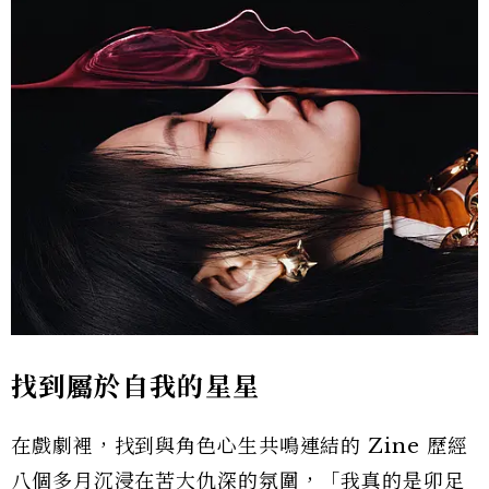
找到屬於自我的星星
在戲劇裡，找到與角色心生共鳴連結的 Zine 歷經
八個多月沉浸在苦大仇深的氛圍，「我真的是卯足