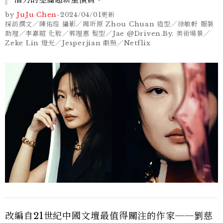
by
JuJu Chen
-
2024/04/01
更新
採訪撰文／陳佑瑄 攝影／周圻原 Zhou Chuan 造型／徐敏軒 服裝
助理／李嘉暄 化妝／郭理惠 髮型／Jae @Driven.By. 美術場景／
Zeke Lin 燈光／Jesperjian 劇照／Netflix
改編自21世紀中國文壇最值得關注的作家──劉慈