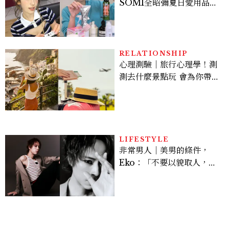
SOMI全昭彌夏日愛用品公
開，防曬、護髮、止汗、頭
皮保養10款好物一次看
RELATIONSHIP
心理測驗｜旅行心理學！測
測去什麼景點玩 會為你帶來
好運
LIFESTYLE
非常男人｜美男的條件，
Eko：「不要以貌取人，內
在與外在同樣重要。」