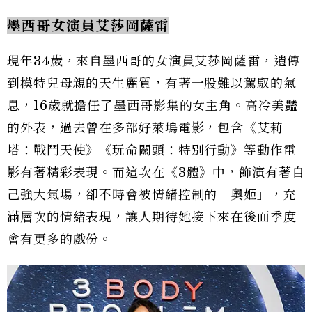
墨西哥女演員艾莎岡薩雷
現年34歲，來自墨西哥的女演員艾莎岡薩雷，遺傳
到模特兒母親的天生麗質，有著一股難以駕馭的氣
息，16歲就擔任了墨西哥影集的女主角。高冷美豔
的外表，過去曾在多部好萊塢電影，包含《艾莉
塔：戰鬥天使》《玩命關頭：特別行動》等動作電
影有著精彩表現。而這次在《3體》中，飾演有著自
己強大氣場，卻不時會被情緒控制的「奧姬」，充
滿層次的情緒表現，讓人期待她接下來在後面季度
會有更多的戲份。