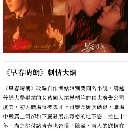
《早春晴朗》劇情大綱
《早春晴朗》
改編自作者姑娘別哭同名小說，講述
普通大學畢業的女孩闖入業界標竿的頂尖廣告公司
凌美，初入職場就被鬼才上司欒念屢次勸退，職場
中嚴厲上司卻和下屬發展出隱密的地下戀，拉扯十
年，尚之桃付諸青春也習慣了隱藏，兩人的戀情在