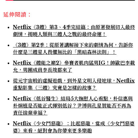
延伸閱讀：
Netflix《3體》第3、4季完結篇：由原著發展切入最終
劇情，揭曉人類與三體人之戰的最終命運！
《3體》第2季：從原著講解接下來的劇情為何，告訴你
什麼是三體星人畏懼無比的「黑暗森林法則」！
Netflix《體能之巔2》參賽者肌肉猛男IG！帥歐巴李載
允，男團成員李長埈都來了
從元宇宙般的虛擬遊戲，到外星文明入侵地球，Netflix
重點影集《三體》究竟是怎樣的故事？
Netflix《低谷醫生》結局5大撫慰人心看點，朴信惠與
朴炯植是否能正式揮別低谷？尹博與孔星賀能否不再為
責任捨棄幸福？
Netflix《少女鬥惡龍》：比起惡龍，當成《少女鬥惡婆
婆》來看，絕對會為你帶來更多樂趣