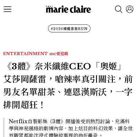
#2026裙襬澎澎RUN
ENTERTAINMENT
mc愛追劇
《3體》奈米纖維CEO「奧姬」
艾莎岡薩雷，嗆辣率真引關注，前
男友名單甜茶、連恩漢斯沃，一字
排開超狂！
Netflix自製影集《3體》開播後受到熱烈討論，充滿科
學與神秘風格的劇情內容，加上炫目的科幻效果，讓全世
界觀眾都能沈浸式體驗故事裡的曲折離奇。