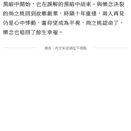
黑暗中開始，也在誤解的黑暗中結束。與欒念決裂
的尚之桃回到故鄉創業，時隔十年重逢，兩人再見
仍是心中悸動，當仰望成為平視，尚之桃認命了，
欒念也追回了餘生幸福。