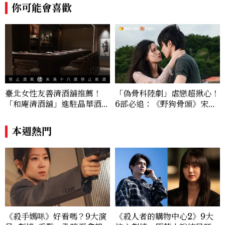
你可能會喜歡
除了平面編輯，他也涉足影像企劃、封面製
作等，能靈活整合內容與視覺，打造具感染
力的跨平台敘事語言。認為好的內容不僅是
記錄時代，更是溫柔的行動——在每一段訪
談與每一篇文章裡，留下值得反覆回味的
光。
臺北女性友善清酒舖推薦！
「偽骨科陸劇」虐戀超揪心！
「和庵清酒舖」進駐晶華酒
6部必追：《野狗骨頭》宋威
店：首創五行心情選酒、單杯
龍、《雙軌》虞書欣演活「屋
180元起輕鬆微醺
簷下禁忌戀愛天花板」
本週熱門
《殺手媽咪》好看嗎？9大演
《殺人者的購物中心2》9大