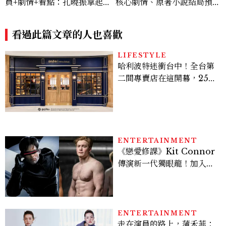
員+劇情+看點：孔曉振拿起
核心劇情、原著小說結局預測
槍真的殺瘋了！鄭準元是...美
公開：鄭進灣偽死亡原因？鄭
男？原作粉絲直呼失望
智安黑化、「這角色」驚傳叛
看過此篇文章的人也喜歡
變
LIFESTYLE
哈利波特迷衝台中！全台第
二間專賣店在這開幕，25週
年限定周邊、托特包太值得
入手
ENTERTAINMENT
《戀愛修課》Kit Connor
傳演新一代獨眼龍！加入新
版《X戰警》，可望搭檔
Sadie Sink
ENTERTAINMENT
走在演員的路上，蒲禾菲：