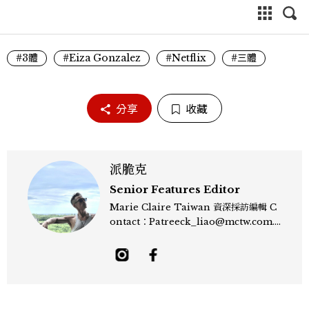
#3體
#Eiza Gonzalez
#Netflix
#三體
分享
收藏
派脆克
Senior Features Editor
Marie Claire Taiwan 資深採訪編輯 C
ontact：Patreeck_liao@mctw.com.t
w 擅長捕捉當代文化與時尚交會的瞬間，以
敏銳的觀察力與敘事能力，撰寫出兼具深度
與美感的專題內容，長期關注亞洲娛樂、人
物專訪、流行風格與 LGBTQ 多元議題。
曾專訪多位影視與音樂領域的代表人物，擅
長以細膩視角挖掘藝人內在的故事與蛻變。