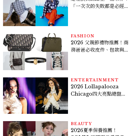
「一次次的失敗都是必經過
程，必須要經過那些練習，
才能做得好。」
FASHION
2026 父親節禮物推薦！商
務爸爸必收皮件、包款與鞋
履一次看
ENTERTAINMENT
2026 Lollapalooza
Chicago四大亮點總盤
點， JENNIE、 CORTIS
登台，K-POP擄獲全球！
BEAUTY
2026夏季保養推薦！