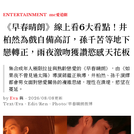
ENTERTAINMENT
mc愛追劇
《早春晴朗》線上看6大看點！井
柏然為戲自備高訂，孫千苦等地下
戀轉正，雨夜激吻獲讚慾感天花板
集合成年人極限拉扯與熟齡戀愛的《早春晴朗》，由《如
果我不曾見過太陽》導演蔣繼正執導，井柏然、孫千演繹
都會男女面對戀愛關係的複雜思緒，理性在潰堤，慾望在
蔓延。
by
Eva
與
-
2026/08/08
更新
Text/Eva、Edit/Ren、Photo/早春晴朗微博