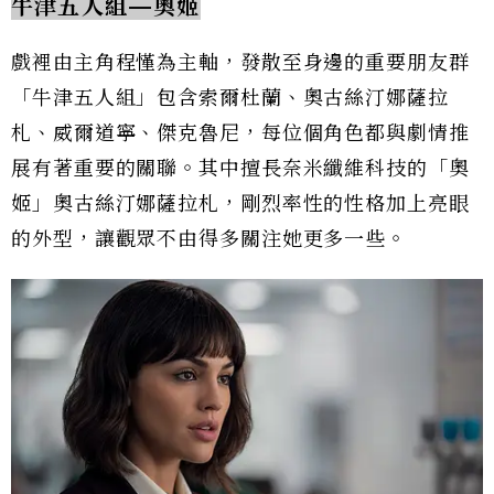
牛津五人組—奧姬
戲裡由主角程慬為主軸，發散至身邊的重要朋友群
「牛津五人組」包含索爾杜蘭、奧古絲汀娜薩拉
札、威爾道寧、傑克魯尼，每位個角色都與劇情推
展有著重要的關聯。其中擅長奈米纖維科技的「奧
姬」奧古絲汀娜薩拉札，剛烈率性的性格加上亮眼
的外型，讓觀眾不由得多關注她更多一些。