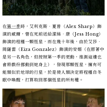
在
第一季
時，艾利克斯．夏普（Alex Sharp）飾
演的威爾，曾在死前送給潔絲．康（Jess Hong）
飾演的程槿一顆恆星，而在幾十年後，由於艾莎．
岡薩雷（Eiza Gonzalez）飾演的安姬（在原著中
是另一名角色，但按照第一季的更動，推測這邊也
會將戲份挪動到她身上），發現那顆恆星，擁有可
能類似於地球的行星，於是使人類決定將程槿自冬
眠中喚醒，打算取回那個恆星的所有權。