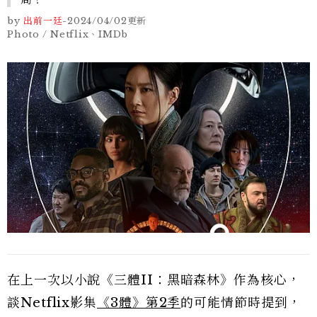
by
出前一廷
-
2024/04/02
更新
Photo / Netflix、IMDb
在上一次以小說《三體II：黑暗森林》作為核心，
談Netflix影集
《3體》第2季
的可能情節時提到，