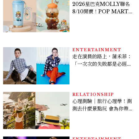
2026星巴克MOLLY聯名
8/10開賣！POP MART 6
款杯袋價格、草莓布蕾星冰
樂一次看
ENTERTAINMENT
走在演員的路上，蒲禾菲：
「一次次的失敗都是必經過
程，必須要經過那些練習，
才能做得好。」
RELATIONSHIP
心理測驗｜旅行心理學！測
測去什麼景點玩 會為你帶來
好運