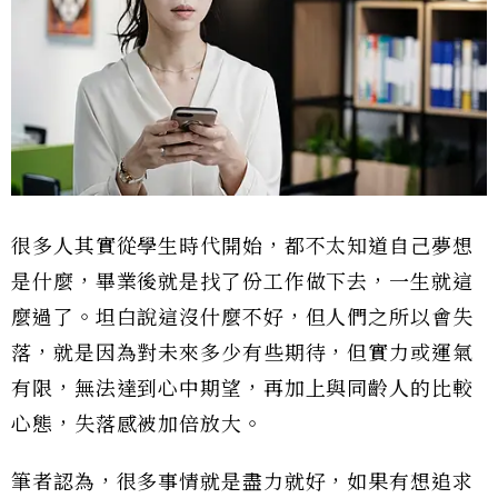
很多人其實從學生時代開始，都不太知道自己夢想
是什麼，畢業後就是找了份工作做下去，一生就這
麼過了。坦白說這沒什麼不好，但人們之所以會失
落，就是因為對未來多少有些期待，但實力或運氣
有限，無法達到心中期望，再加上與同齡人的比較
心態，失落感被加倍放大。
筆者認為，很多事情就是盡力就好，如果有想追求