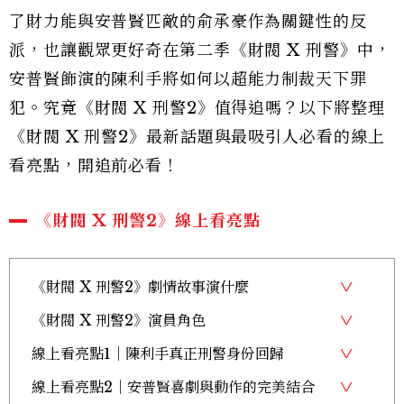
了財力能與安普賢匹敵的俞承豪作為關鍵性的反
派，也讓觀眾更好奇在第二季《財閥 X 刑警》中，
安普賢飾演的陳利手將如何以超能力制裁天下罪
犯。究竟《財閥 X 刑警2》值得追嗎？以下將整理
《財閥 X 刑警2》最新話題與最吸引人必看的線上
看亮點，開追前必看！
《財閥 X 刑警2》線上看亮點
《財閥 X 刑警2》劇情故事演什麼
《財閥 X 刑警2》演員角色
線上看亮點1｜陳利手真正刑警身份回歸
線上看亮點2｜安普賢喜劇與動作的完美結合