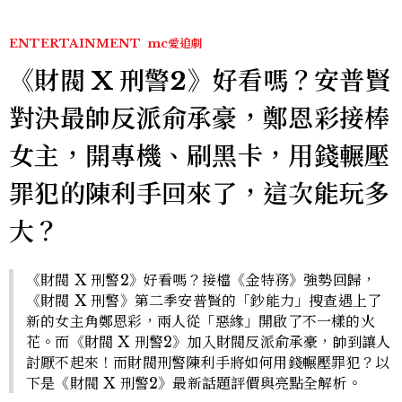
ENTERTAINMENT
mc愛追劇
《財閥 X 刑警2》好看嗎？安普賢
對決最帥反派俞承豪，鄭恩彩接棒
女主，開專機、刷黑卡，用錢輾壓
罪犯的陳利手回來了，這次能玩多
大？
《財閥 X 刑警2》好看嗎？接檔《金特務》強勢回歸，
《財閥 X 刑警》第二季安普賢的「鈔能力」搜查遇上了
新的女主角鄭恩彩，兩人從「惡緣」開啟了不一樣的火
花。而《財閥 X 刑警2》加入財閥反派俞承豪，帥到讓人
討厭不起來！而財閥刑警陳利手將如何用錢輾壓罪犯？以
下是《財閥 X 刑警2》最新話題評價與亮點全解析。