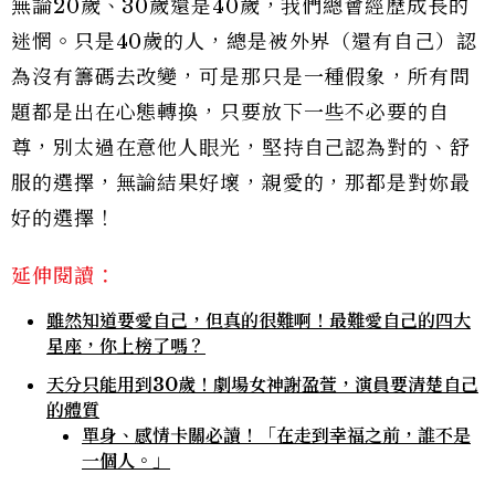
無論20歲、30歲還是40歲，我們總會經歷成長的
迷惘。只是40歲的人，總是被外界（還有自己）認
為沒有籌碼去改變，可是那只是一種假象，所有問
題都是出在心態轉換，只要放下一些不必要的自
尊，別太過在意他人眼光，堅持自己認為對的、舒
服的選擇，無論結果好壞，親愛的，那都是對妳最
好的選擇！
延伸閱讀：
雖然知道要愛自己，但真的很難啊！最難愛自己的四大
星座，你上榜了嗎？
天分只能用到30歲！劇場女神謝盈萱，演員要清楚自己
的體質
單身、感情卡關必讀！「在走到幸福之前，誰不是
一個人。」