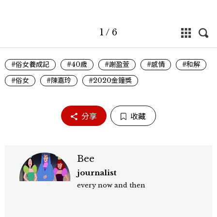
1
/
6
#俗女養成記
#40歲
#謝盈萱
#感情
#和解
#俗女
#陳嘉玲
#2020金鐘獎
分享
收藏
Bee
journalist
every now and then