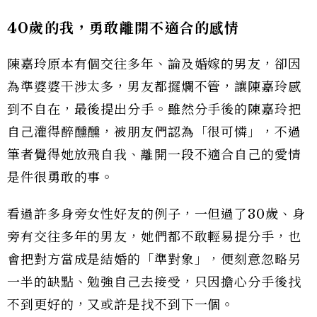
40
歲的我，勇敢離開不適合的感情
陳嘉玲原本有個交往多年、論及婚嫁的男友，卻因
為準婆婆干涉太多，男友都擺爛不管，讓陳嘉玲感
到不自在，最後提出分手。雖然分手後的陳嘉玲把
自己灌得醉醺醺，被朋友們認為「很可憐」，不過
筆者覺得她放飛自我、離開一段不適合自己的愛情
是件很勇敢的事。
看過許多身旁女性好友的例子，一但過了30歲、身
旁有交往多年的男友，她們都不敢輕易提分手，也
會把對方當成是結婚的「準對象」，便刻意忽略另
一半的缺點、勉強自己去接受，只因擔心分手後找
不到更好的，又或許是找不到下一個。