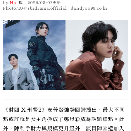
by
Nic
與
-
2026/08/07
更新
Photo/IG@sbsdrama.official、dandyoo93.co.kr
《財閥 X 刑警2》安普賢強勢回歸播出，最大不同
點或許就是女主角換成了鄭恩彩成為話題焦點。此
外，陳利手財力與規模更升級外，演員陣容還加入