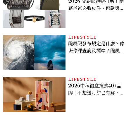
2026 父親節禮物推薦！商
務爸爸必收皮件、包款與鞋
履一次看
LIFESTYLE
颱風假發布規定是什麼？停
班停課查詢及標準？颱風假
有薪水嗎、可否拒絕上班？
LIFESTYLE
2026中秋禮盒推薦40+品
牌！不想送月餅也有解，送
長輩、送客戶一次挑