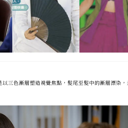
是以三色漸層塑造視覺焦點，髮尾至髮中的漸層漂染，