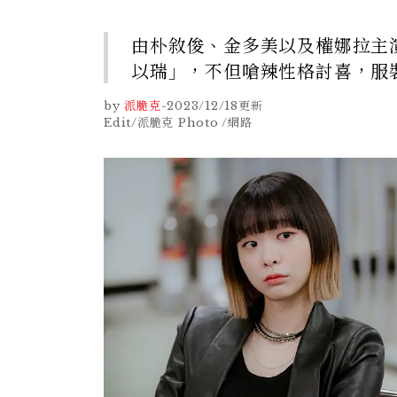
由朴敘俊、金多美以及權娜拉主
以瑞」，不但嗆辣性格討喜，服
by
派脆克
-
2023/12/18
更新
Edit/派脆克 Photo /網路