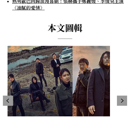
熟男歐巴回歸浪漫喜劇！張赫攜手鄭麗媛、李俊昊主演
《油膩的愛情》
本文圖輯