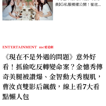
員IG私服模樣公開！崔玹諝
溫柔系歐膩粉絲飆漲、金秀
炫竟是低調千金？
ENTERTAINMENT
mc愛追劇
《現在不是外遇的問題》意外好
看！抓偷吃反轉變命案？金憓秀傳
奇美腿被讚爆、金智勳大秀腹肌，
曹汝貞雙影后飆戲，線上看7大看
點懶人包