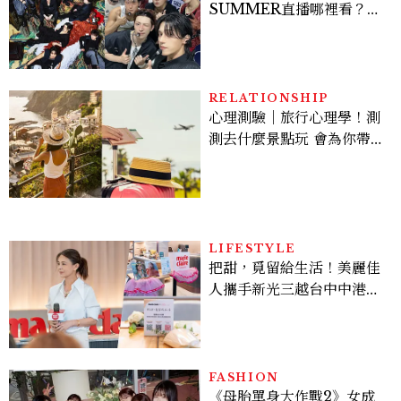
SUMMER直播哪裡看？
Stray Kids、ATEEZ等
28組卡司、線上播出時間一
次看
RELATIONSHIP
心理測驗｜旅行心理學！測
測去什麼景點玩 會為你帶來
好運
LIFESTYLE
把甜，覓留給生活！美麗佳
人攜手新光三越台中中港
店、林美貞，以南洋甜點打
造金卡會員限定午後
FASHION
《母胎單身大作戰2》女成