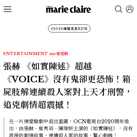
#2026裙襬澎澎RUN
ENTERTAINMENT
mc愛追劇
張赫 《如實陳述》超越
《VOICE》沒有鬼卻更恐怖！箱
屍肢解連續殺人案對上天才刑警，
追兇劇情超震撼！
在一片情愛韓劇中殺出重圍，OCN電視台2020開年推
出，由張赫、崔秀英、陳瑞妍主演的《如實陳述》，沒有
浪漫的劇情故事，連續殺人案的故事，驚心動魄！