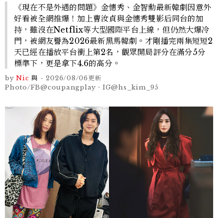
《現在不是外遇的問題》金憓秀、金智勳最新韓劇因意外
好看被全網推爆！加上曹汝貞與金憓秀雙影后同台的加
持，雖沒在Netflix等大型國際平台上線，但仍然大爆冷
門，被網友譽為2026最新黑馬韓劇。才剛播完兩集短短2
天已經在播放平台衝上第2名，觀眾開局評分在滿分5分
標準下，更是拿下4.6的高分。
by
Nic
與
-
2026/08/06
更新
Photo/FB@coupangplay、IG@hs_kim_95