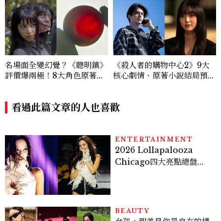
名場面全變幻覺？《聰明鎮》
《殺人者的購物中心2》9大
評價爆兩極！8大角色原著差
核心劇情、原著小說結局預測
異：台版富江獨缺「這技
公開：鄭進灣偽死亡原因？鄭
能」、黑衣少年神顏是他，血
智安黑化、「這角色」驚傳叛
玉果邏輯翻車
看過此篇文章的人也喜歡
變
ENTERTAINMENT
2026 Lollapalooza
Chicago四大亮點總盤
點， JENNIE、 CORTIS
登台，K-POP擄獲全球！
BEAUTY