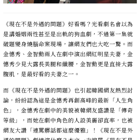
《現在不是外遇的問題》好看嗎？光看劇名會以為
是講婚姻兩性甚至是出軌的狗血劇，不過第一集就
破題變身燒腦命案現場，讓網友們也大吃一驚。而
金憓秀、金智勳兩人在劇中演出網紅明星夫妻，金
憓秀少見大露長美腿和纖腰，金智勳更是直接大露
腹肌，是最好看的夫妻之一。
而《現在不是外遇的問題》也引起韓國網友熱烈討
論，紛紛認為這是金憓秀再創高峰的最新「人生角
色」，金憓秀在劇中的美貌被韓網友盛讚是「傳奇
等級」，而她在劇中角色的人設美麗卻直率，也被
網友大讚「連罵髒話都這麼優雅」！《現在不是外