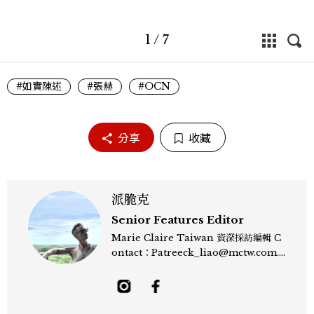
1
/
7
#如實陳述
#張赫
#OCN
分享
收藏
派脆克
Senior Features Editor
Marie Claire Taiwan 資深採訪編輯 C
ontact：Patreeck_liao@mctw.com.t
w 擅長捕捉當代文化與時尚交會的瞬間，以
敏銳的觀察力與敘事能力，撰寫出兼具深度
與美感的專題內容，長期關注亞洲娛樂、人
物專訪、流行風格與 LGBTQ 多元議題。