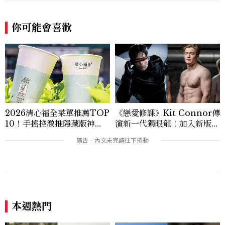
曾專訪多位影視與音樂領域的代表人物，擅
長以細膩視角挖掘藝人內在的故事與蛻變。
你可能會喜歡
除了平面編輯，他也涉足影像企劃、封面製
作等，能靈活整合內容與視覺，打造具感染
力的跨平台敘事語言。認為好的內容不僅是
記錄時代，更是溫柔的行動——在每一段訪
談與每一篇文章裡，留下值得反覆回味的
光。
2026清心福全菜單推薦TOP
《戀愛修課》Kit Connor傳
10！手搖控激推隱藏版神
演新一代獨眼龍！加入新版
飲、黃金甜度一次看
《X戰警》，可望搭檔Sadie
Sink
本週熱門