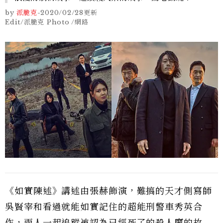
by
派脆克
-
2020/02/28
更新
Edit/派脆克 Photo /網路
《如實陳述》講述由張赫飾演，難搞的天才側寫師
吳賢宰和看過就能如實記住的超能刑警車秀英合
作，兩人一起追蹤被認為已經死了的殺人魔的故