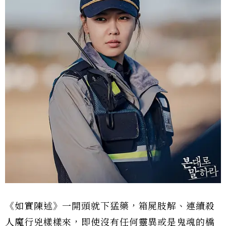
《如實陳述》一開頭就下猛藥，箱屍肢解、連續殺
人魔行兇樣樣來，即使沒有任何靈異或是鬼魂的橋