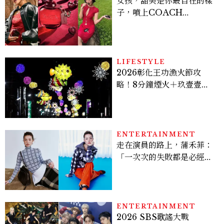
女孩，甜美是你最自在的樣
子，噴上COACH
CHERRY時尚櫻桃香氛，
把每一刻都活得閃耀發光
吧！
LIFESTYLE
2026彰化王功漁火節攻
略！8分鐘煙火＋玖壹壹、
美秀集團開唱，千人烤蚵、
鯊魚先生一次玩
ENTERTAINMENT
走在演員的路上，蒲禾菲：
「一次次的失敗都是必經過
程，必須要經過那些練習，
才能做得好。」
ENTERTAINMENT
2026 SBS歌謠大戰