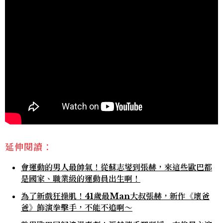
延伸閱讀：
會運動的男人最帥氣！從蘇志燮到張赫，來這些歐巴都
是國家、職業級的運動員出生啊！
為了新戲狂操肌！41歲最Man大叔張赫，新作《壞爸
爸》飾演拳擊手，不能不追啊～