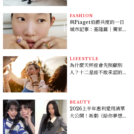
就能找到相處的方式」
FASHION
與Piaget伯爵共度的一日
城市記事：基隆篇｜獨家影
像故事
LIFESTYLE
為什麼天秤座會先照顧別
人？十二星座不敢承認的一
句話，「這星座」嘴上說沒
差，回家之後想很久
BEAUTY
2026上半年惠利愛用清單
大公開！新劇《給你夢想》
美出新高度，10款保養、香
水、護髮同款一次看