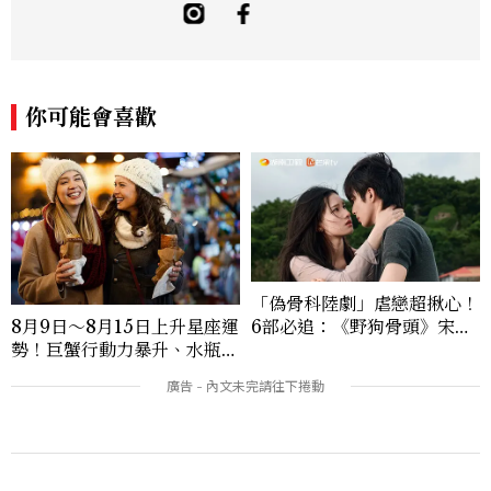
敏銳的觀察力與敘事能力，撰寫出兼具深度
與美感的專題內容，長期關注亞洲娛樂、人
物專訪、流行風格與 LGBTQ 多元議題。
曾專訪多位影視與音樂領域的代表人物，擅
長以細膩視角挖掘藝人內在的故事與蛻變。
你可能會喜歡
除了平面編輯，他也涉足影像企劃、封面製
作等，能靈活整合內容與視覺，打造具感染
力的跨平台敘事語言。認為好的內容不僅是
記錄時代，更是溫柔的行動——在每一段訪
談與每一篇文章裡，留下值得反覆回味的
光。
「偽骨科陸劇」虐戀超揪心！
6部必追：《野狗骨頭》宋威
8月9日～8月15日上升星座運
龍、《雙軌》虞書欣演活「屋
勢！巨蟹行動力暴升、水瓶迎
簷下禁忌戀愛天花板」
新緣分