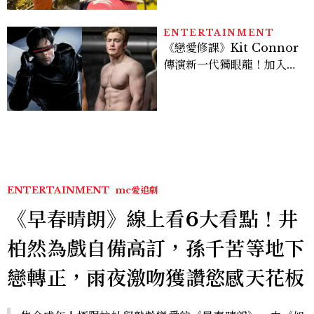
ENTERTAINMENT
《戀愛修課》Kit Connor
傳演新一代獨眼龍！加入新
版《X戰警》，可望搭檔
Sadie Sink
ENTERTAINMENT
mc愛追劇
《早春晴朗》線上看6大看點！井
柏然為戲自備高訂，孫千苦等地下
戀轉正，雨夜激吻獲讚慾感天花板