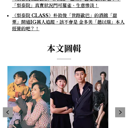
「梨泰院」真實狀況門可羅雀、生意慘淡！
《梨泰院 CLASS》朴敘俊「世路歐巴」的酒館「甜
栗」開通IG萬人追蹤，該不會是 金多美「趙以瑞」本人
經營的吧？！
本文圖輯