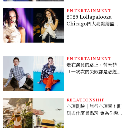
ENTERTAINMENT
2026 Lollapalooza
Chicago四大亮點總盤
點， JENNIE、 CORTIS
登台，K-POP擄獲全球！
ENTERTAINMENT
走在演員的路上，蒲禾菲：
「一次次的失敗都是必經過
程，必須要經過那些練習，
才能做得好。」
RELATIONSHIP
心理測驗｜旅行心理學！測
測去什麼景點玩 會為你帶來
好運