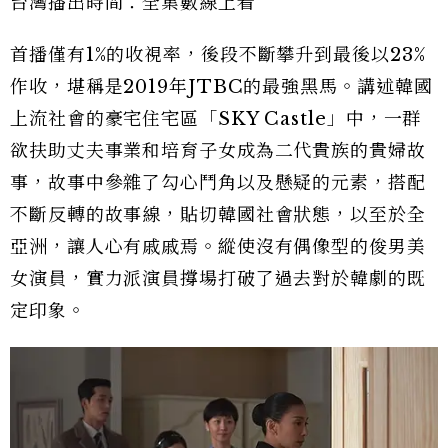
台灣播出時間：全集數線上看
首播僅有1%的收視率，後段不斷攀升到最後以23%
作收，堪稱是2019年JTBC的最強黑馬。講述韓國
上流社會的豪宅住宅區「SKY Castle」中，一群
欲扶助丈夫事業和培育子女成為二代貴族的貴婦故
事，故事中參雜了勾心鬥角以及懸疑的元素，搭配
不斷反轉的故事線，貼切韓國社會狀態，以至於全
亞洲，讓人心有戚戚焉。縱使沒有偶像型的俊男美
女演員，實力派演員撐場打破了過去對於韓劇的既
定印象。