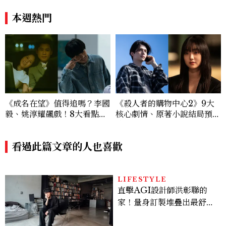
本週熱門
《成名在望》值得追嗎？李國
《殺人者的購物中心2》9大
毅、姚淳耀飆戲！8大看點與
核心劇情、原著小說結局預測
網友殘酷評價：節奏太慢、犯
公開：鄭進灣偽死亡原因？鄭
人太好猜？
智安黑化、「這角色」驚傳叛
看過此篇文章的人也喜歡
變
LIFESTYLE
直擊AGI設計師洪彰聯的
家！量身訂製堆疊出最舒適
的生活邏輯：「只要喜歡，