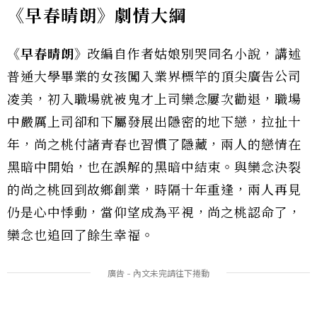
《早春晴朗》劇情大綱
《早春晴朗》
改編自作者姑娘別哭同名小說，講述
普通大學畢業的女孩闖入業界標竿的頂尖廣告公司
凌美，初入職場就被鬼才上司欒念屢次勸退，職場
中嚴厲上司卻和下屬發展出隱密的地下戀，拉扯十
年，尚之桃付諸青春也習慣了隱藏，兩人的戀情在
黑暗中開始，也在誤解的黑暗中結束。與欒念決裂
的尚之桃回到故鄉創業，時隔十年重逢，兩人再見
仍是心中悸動，當仰望成為平視，尚之桃認命了，
欒念也追回了餘生幸福。