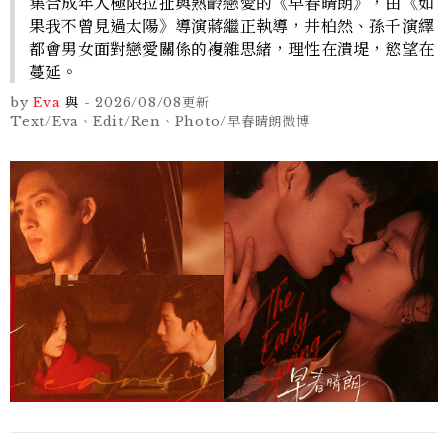
集合成年人極限拉扯與熟齡戀愛的《早春晴朗》，由《如
果我不曾見過太陽》導演蔣繼正執導，井柏然、孫千演繹
都會男女面對戀愛關係的複雜思緒，理性在潰堤，慾望在
蔓延。
by
Eva
與
-
2026/08/08
更新
Text/Eva、Edit/Ren、Photo/早春晴朗微博