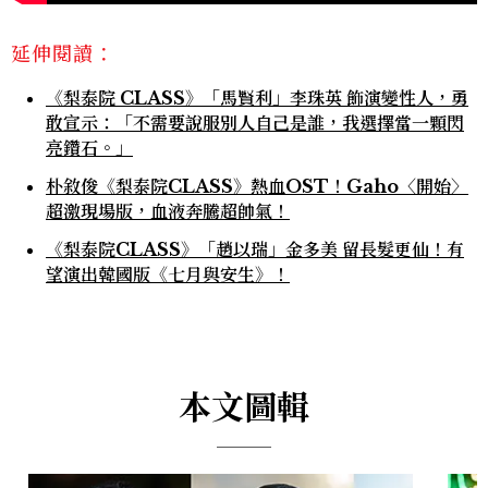
延伸閱讀：
《梨泰院 CLASS》「馬賢利」李珠英 飾演變性人，勇
敢宣示：「不需要說服別人自己是誰，我選擇當一顆閃
亮鑽石。」
朴敘俊《梨泰院CLASS》熱血OST！Gaho〈開始〉
超激現場版，血液奔騰超帥氣！
《梨泰院CLASS》「趙以瑞」金多美 留長髮更仙！有
望演出韓國版《七月與安生》！
本文圖輯