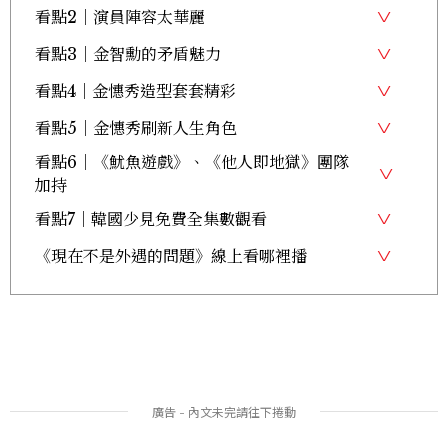
看點2｜演員陣容太華麗
看點3｜金智勳的矛盾魅力
看點4｜金憓秀造型套套精彩
看點5｜金憓秀刷新人生角色
看點6｜《魷魚遊戲》、《他人即地獄》團隊
加持
看點7｜韓國少見免費全集數觀看
《現在不是外遇的問題》線上看哪裡播