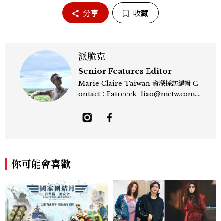
分享
收藏
派脆克
Senior Features Editor
Marie Claire Taiwan 資深採訪編輯 C
ontact：Patreeck_liao@mctw.com.t
w 擅長捕捉當代文化與時尚交會的瞬間，以
敏銳的觀察力與敘事能力，撰寫出兼具深度
與美感的專題內容，長期關注亞洲娛樂、人
物專訪、流行風格與 LGBTQ 多元議題。
曾專訪多位影視與音樂領域的代表人物，擅
長以細膩視角挖掘藝人內在的故事與蛻變。
你可能會喜歡
除了平面編輯，他也涉足影像企劃、封面製
作等，能靈活整合內容與視覺，打造具感染
力的跨平台敘事語言。認為好的內容不僅是
記錄時代，更是溫柔的行動——在每一段訪
談與每一篇文章裡，留下值得反覆回味的
光。