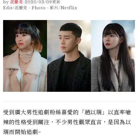
by
派脆克
-
2020/03/09
更新
Edit/派脆克、Photo、影片/Netflix
受到廣大男性追劇粉絲喜愛的「趙以瑞」以直率嗆
辣的性格受到關注，不少男性觀眾直言，是因為以
瑞而開始追劇~