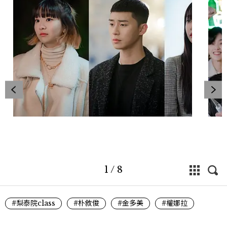
1
/
8
#梨泰院class
#朴敘俊
#金多美
#權娜拉