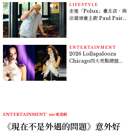
LIFESTYLE
走進「Polux」臺北店，與
法籍頑童主廚 Paul Pairet
對談：「我不做妥協的美
味」
ENTERTAINMENT
2026 Lollapalooza
Chicago四大亮點總盤
點， JENNIE、 CORTIS
登台，K-POP擄獲全球！
ENTERTAINMENT
mc愛追劇
《現在不是外遇的問題》意外好