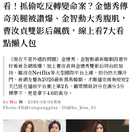
看！抓偷吃反轉變命案？金憓秀傳
奇美腿被讚爆、金智勳大秀腹肌，
曹汝貞雙影后飆戲，線上看7大看
點懶人包
《現在不是外遇的問題》金憓秀、金智勳最新韓劇因意外
好看被全網推爆！加上曹汝貞與金憓秀雙影后同台的加
持，雖沒在Netflix等大型國際平台上線，但仍然大爆冷
門，被網友譽為2026最新黑馬韓劇。才剛播完兩集短短2
天已經在播放平台衝上第2名，觀眾開局評分在滿分5分
標準下，更是拿下4.6的高分。
by
Nic
與
-
2026/08/06
更新
Photo/FB@coupangplay、IG@hs_kim_95