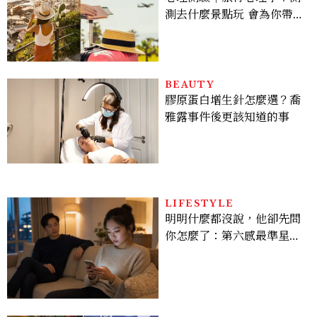
測去什麼景點玩 會為你帶來
好運
BEAUTY
膠原蛋白增生針怎麼選？喬
雅露事件後更該知道的事
LIFESTYLE
明明什麼都沒說，他卻先問
你怎麼了：第六感最準星座
TOP3，巨蟹座連語氣都有
感，這星座根本瞞不住