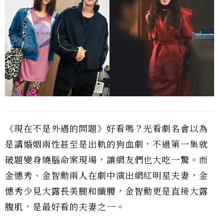
《現在不是外遇的問題》好看嗎？光看劇名會以為
是講婚姻兩性甚至是出軌的狗血劇，不過第一集就
破題變身燒腦命案現場，讓網友們也大吃一驚。而
金憓秀、金智勳兩人在劇中演出網紅明星夫妻，金
憓秀少見大露長美腿和纖腰，金智勳更是直接大露
腹肌，是最好看的夫妻之一。