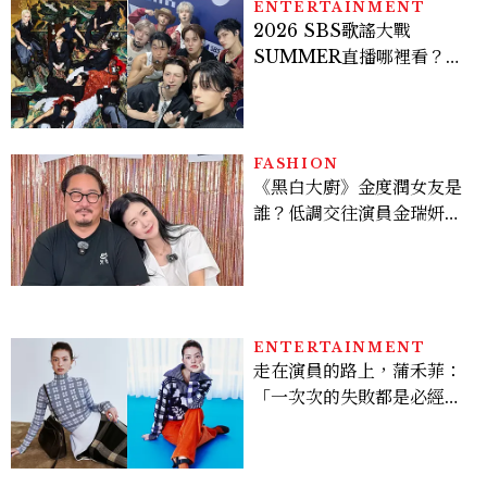
ENTERTAINMENT
2026 SBS歌謠大戰
SUMMER直播哪裡看？
Stray Kids、ATEEZ等
28組卡司、線上播出時間一
次看
FASHION
《黑白大廚》金度潤女友是
誰？低調交往演員金瑞妍、
曾出演《少年法庭》，私下
極簡風穿搭是日常範本！
ENTERTAINMENT
走在演員的路上，蒲禾菲：
「一次次的失敗都是必經過
程，必須要經過那些練習，
才能做得好。」