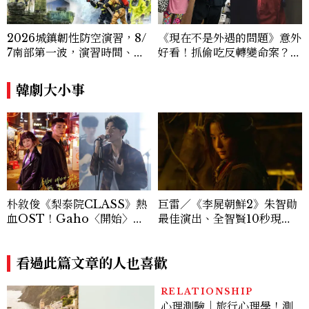
2026城鎮韌性防空演習，8/
《現在不是外遇的問題》意外
7南部第一波，演習時間、可
好看！抓偷吃反轉變命案？金
以出門嗎？罰款懶人包
憓秀傳奇美腿被讚爆、金智勳
大秀腹肌，曹汝貞雙影后飆
韓劇大小事
戲，線上看7大看點懶人包
朴敘俊《梨泰院CLASS》熱
巨雷／《李屍朝鮮2》朱智勛
血OST！Gaho〈開始〉超
最佳演出、全智賢10秒現
激現場版，血液奔騰超帥氣！
身，第3季全新故事線令人期
待！
看過此篇文章的人也喜歡
RELATIONSHIP
心理測驗｜旅行心理學！測