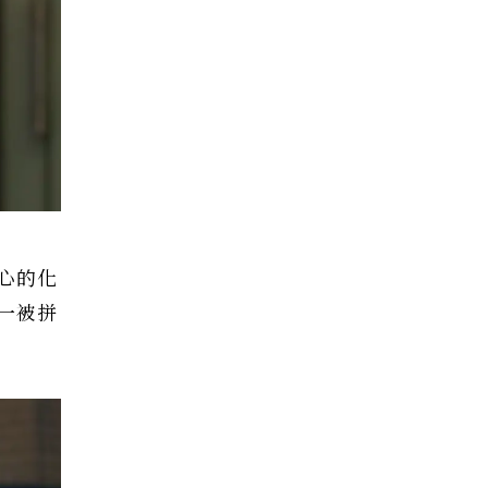
心的化
一被拼