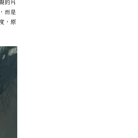
親的片
，而是
度，原