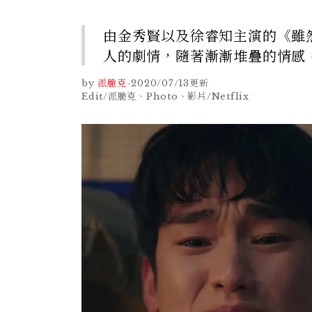
由金秀賢以及徐睿知主演的《雖
人的劇情，隨著漸漸堆疊的情感
by
派脆克
-
2020/07/13
更新
Edit/派脆克、Photo、影片/Netflix