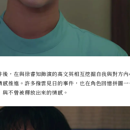
件後，在與徐睿知飾演的高文英相互挖掘自我與對方內
情感推進。許多撥雲見日的事件，也在角色回憶拼圖一
，與不曾被釋放出來的情感。