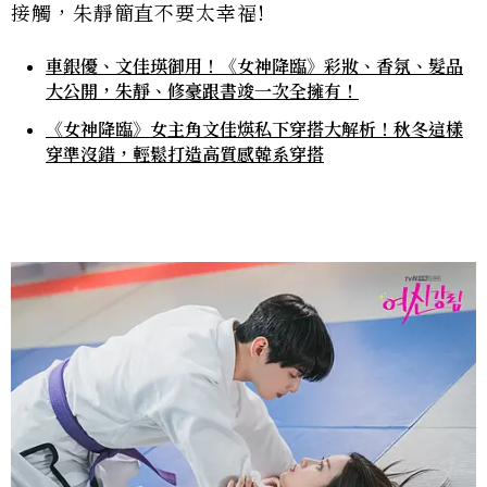
接觸，朱靜簡直不要太幸福!
車銀優、文佳瑛御用！《女神降臨》彩妝、香氛、髮品
大公開，朱靜、修豪跟書竣一次全擁有！
《女神降臨》女主角文佳煐私下穿搭大解析！秋冬這樣
穿準沒錯，輕鬆打造高質感韓系穿搭