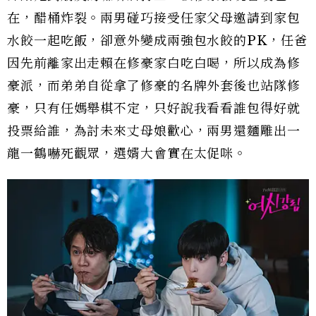
在，醋桶炸裂。兩男碰巧接受任家父母邀請到家包
水餃一起吃飯，卻意外變成兩強包水餃的PK，任爸
因先前離家出走賴在修豪家白吃白喝，所以成為修
豪派，而弟弟自從拿了修豪的名牌外套後也站隊修
豪，只有任媽舉棋不定，只好說我看看誰包得好就
投票給誰，為討未來丈母娘歡心，兩男還麵雕出一
龍一鶴嚇死觀眾，選婿大會實在太促咪。