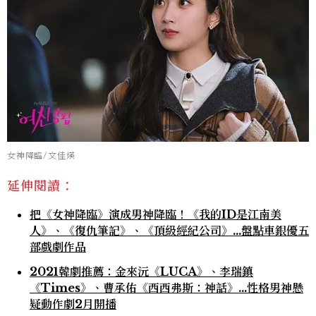
女神降臨/文佳煐
延伸閱讀：
把《女神降臨》演成男神降臨！《我的ID是江南美
人》、《復仇筆記》、《頂級經紀公司》...盤點車銀優五
部戲劇作品
2021韓劇推薦：金來沅《LUCA》、李瑞鎮
《Times》、曹承佑《西西弗斯：神話》...性格男神懸
疑動作劇2月開播