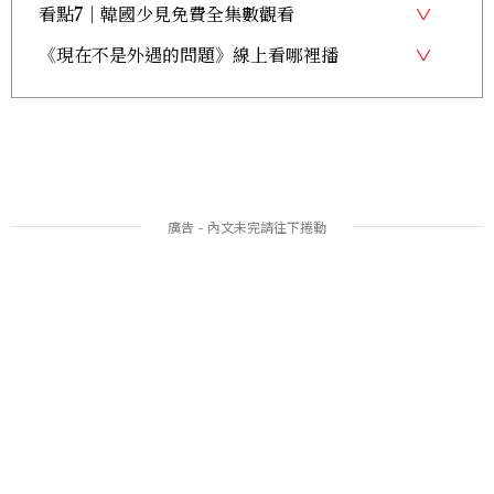
看點7｜韓國少見免費全集數觀看
《現在不是外遇的問題》線上看哪裡播