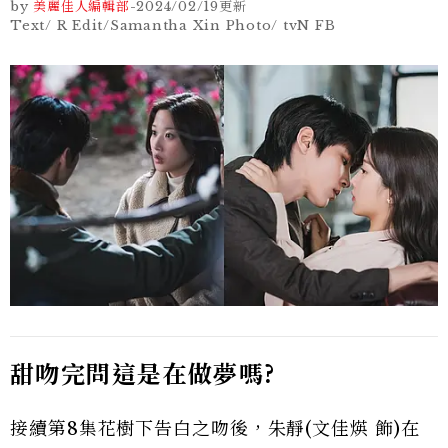
by
美麗佳人編輯部
-
2024/02/19
更新
Text/ R Edit/Samantha Xin Photo/ tvN FB
甜吻完問這是在做夢嗎?
接續第8集花樹下告白之吻後，朱靜(文佳煐 飾)在