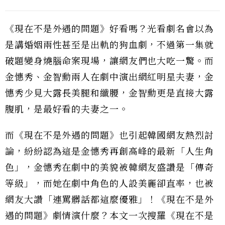
《現在不是外遇的問題》好看嗎？光看劇名會以為
是講婚姻兩性甚至是出軌的狗血劇，不過第一集就
破題變身燒腦命案現場，讓網友們也大吃一驚。而
金憓秀、金智勳兩人在劇中演出網紅明星夫妻，金
憓秀少見大露長美腿和纖腰，金智勳更是直接大露
腹肌，是最好看的夫妻之一。
而《現在不是外遇的問題》也引起韓國網友熱烈討
論，紛紛認為這是金憓秀再創高峰的最新「人生角
色」，金憓秀在劇中的美貌被韓網友盛讚是「傳奇
等級」，而她在劇中角色的人設美麗卻直率，也被
網友大讚「連罵髒話都這麼優雅」！《現在不是外
遇的問題》劇情演什麼？本文一次搜羅《現在不是