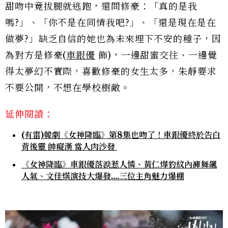
甜吻中竟拔腿就逃跑，還問修豪：「真的是我
嗎?」、「你不是在同情我吧?」、「還是現在是在
做夢?」缺乏自信的她也為未來埋下不安的種子，因
為對方是修豪(
車銀優
飾)，一邊甜蜜交往、一邊覺
得太夢幻不實際，喜歡修豪的女生太多，朱靜要求
不要公開，不想在學校樹敵。
延伸閱讀：
(有雷)韓劇《女神降臨》第8集也吻了！車銀優終於告白
背後靈 帥癡漢 當人肉沙發
《女神降臨》車銀優落淚惹人憐、黃仁燁豹紋內褲舞飆
人氣、文佳煐演技大爆發....三位主角魅力爆棚