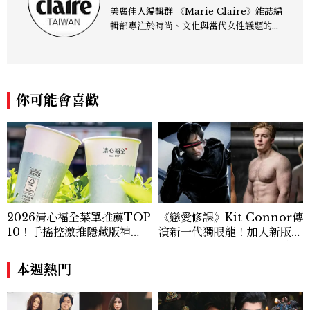
美麗佳人編輯群 《Marie Claire》雜誌編
輯部專注於時尚、文化與當代女性議題的深
度呈現，致力打造兼具風格與觀點的內容敘
事。 團隊擅長核心議題企劃、內容策展與
跨平台整合，長期關注國際時代脈動與社會
趨勢，從文化觀察出發，挖掘具有啟發性的
你可能會喜歡
女性故事與價值觀；同時以細膩的美學語言
與敘事張力，轉化為兼具視覺風格與思想深
度的內容。 《Marie Claire》始終以敏銳
視角與編輯直覺，引領讀者探索女性多元面
貌與生活品味風格的無限可能。
2026清心福全菜單推薦TOP
《戀愛修課》Kit Connor傳
10！手搖控激推隱藏版神
演新一代獨眼龍！加入新版
飲、黃金甜度一次看
《X戰警》，可望搭檔Sadie
Sink
本週熱門