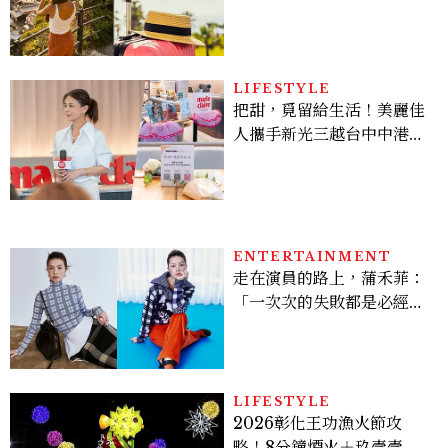
好運
LIFESTYLE
把甜，覓留給生活！美麗佳
人攜手新光三越台中中港
店、林美貞，以南洋甜點打
造金卡會員限定午後
ENTERTAINMENT
走在演員的路上，蒲禾菲：
「一次次的失敗都是必經過
程，必須要經過那些練習，
才能做得好。」
LIFESTYLE
2026彰化王功漁火節攻
略！8分鐘煙火＋玖壹壹、