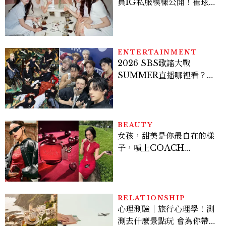
員IG私服模樣公開！崔玹諝
溫柔系歐膩粉絲飆漲、金秀
炫竟是低調千金？
ENTERTAINMENT
2026 SBS歌謠大戰
SUMMER直播哪裡看？
Stray Kids、ATEEZ等
28組卡司、線上播出時間一
次看
BEAUTY
女孩，甜美是你最自在的樣
子，噴上COACH
CHERRY時尚櫻桃香氛，
把每一刻都活得閃耀發光
吧！
RELATIONSHIP
心理測驗｜旅行心理學！測
測去什麼景點玩 會為你帶來