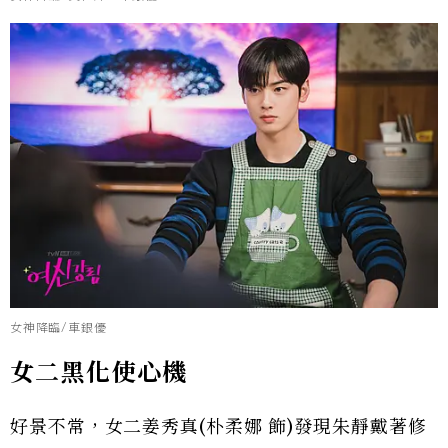
女神降臨/車銀優
女二黑化
使心機
好景不常，女二姜秀真(朴柔娜 飾)發現朱靜戴著修