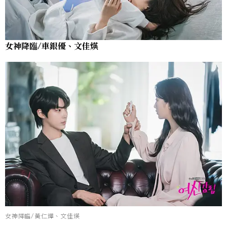
女神降臨/車銀優、文佳煐
女神降臨/黃仁燁、文佳煐