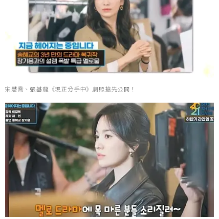
宋慧喬、張基龍《現正分手中》劇照搶先公開！