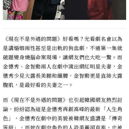
《現在不是外遇的問題》好看嗎？光看劇名會以為
是講婚姻兩性甚至是出軌的狗血劇，不過第一集就
破題變身燒腦命案現場，讓網友們也大吃一驚。而
金憓秀、金智勳兩人在劇中演出網紅明星夫妻，金
憓秀少見大露長美腿和纖腰，金智勳更是直接大露
腹肌，是最好看的夫妻之一。
而《現在不是外遇的問題》也引起韓國網友熱烈討
論，紛紛認為這是金憓秀再創高峰的最新「人生角
色」，金憓秀在劇中的美貌被韓網友盛讚是「傳奇
等級」，而她在劇中角色的人設美麗卻直率，也被