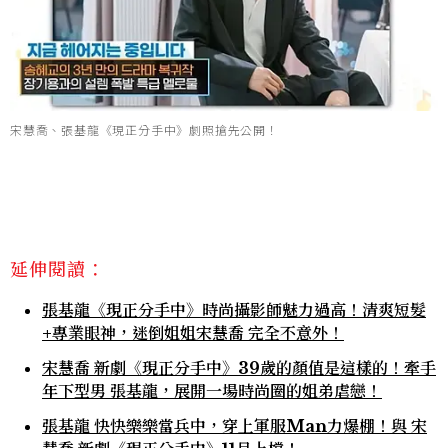
宋慧喬、張基龍《現正分手中》劇照搶先公開！
延伸閱讀：
張基龍《現正分手中》時尚攝影師魅力過高！清爽短髮
+專業眼神，迷倒姐姐宋慧喬 完全不意外！
宋慧喬 新劇《現正分手中》39歲的顏值是這樣的！牽手
年下型男 張基龍，展開一場時尚圈的姐弟虐戀！
張基龍 快快樂樂當兵中，穿上軍服Man力爆棚！與 宋