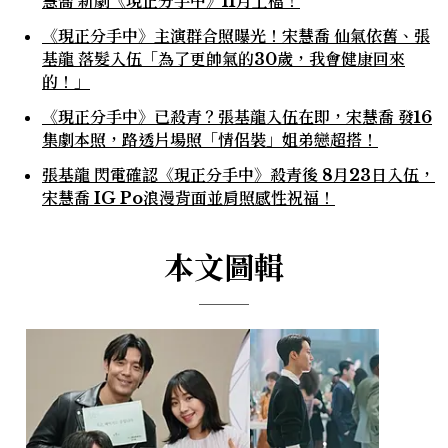
慧喬 新劇《現正分手中》11月上檔！
《現正分手中》主演群合照曝光！宋慧喬 仙氣依舊、張
基龍 落髮入伍「為了更帥氣的30歲，我會健康回來
的！」
《現正分手中》已殺青？張基龍入伍在即，宋慧喬 發16
集劇本照，路透片場照「情侶裝」姐弟戀超搭！
張基龍 閃電確認《現正分手中》殺青後 8月23日入伍，
宋慧喬 IG Po浪漫背面並肩照感性祝福！
本文圖輯