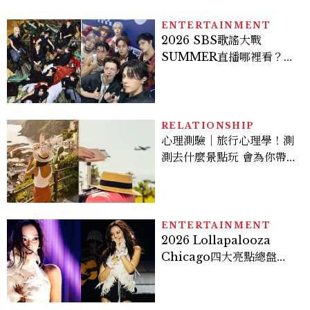
ENTERTAINMENT
2026 SBS歌謠大戰
SUMMER直播哪裡看？
Stray Kids、ATEEZ等
28組卡司、線上播出時間一
次看
RELATIONSHIP
心理測驗｜旅行心理學！測
測去什麼景點玩 會為你帶來
好運
ENTERTAINMENT
2026 Lollapalooza
Chicago四大亮點總盤
點， JENNIE、 CORTIS
登台，K-POP擄獲全球！