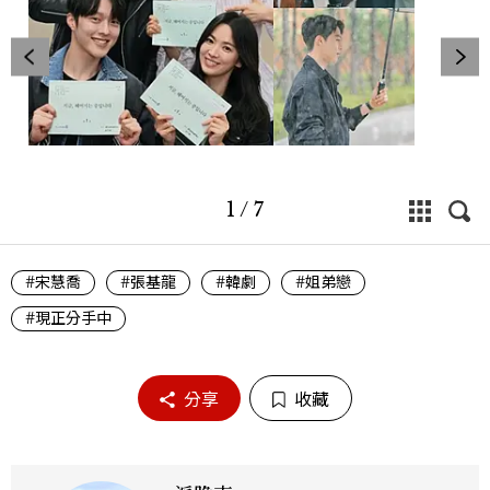
1
/
7
#宋慧喬
#張基龍
#韓劇
#姐弟戀
#現正分手中
分享
收藏