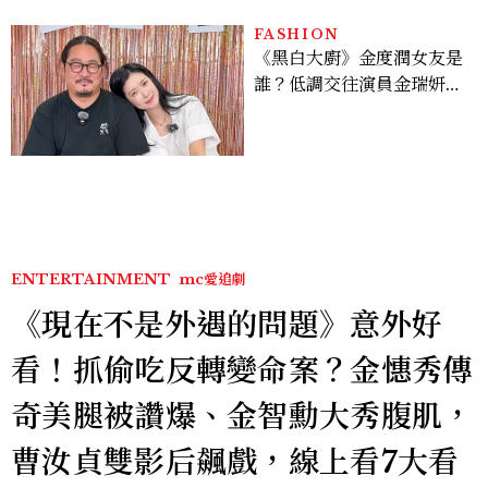
次體驗
FASHION
《黑白大廚》金度潤女友是
誰？低調交往演員金瑞妍、
曾出演《少年法庭》，私下
極簡風穿搭是日常範本！
ENTERTAINMENT
mc愛追劇
《現在不是外遇的問題》意外好
看！抓偷吃反轉變命案？金憓秀傳
奇美腿被讚爆、金智勳大秀腹肌，
曹汝貞雙影后飆戲，線上看7大看