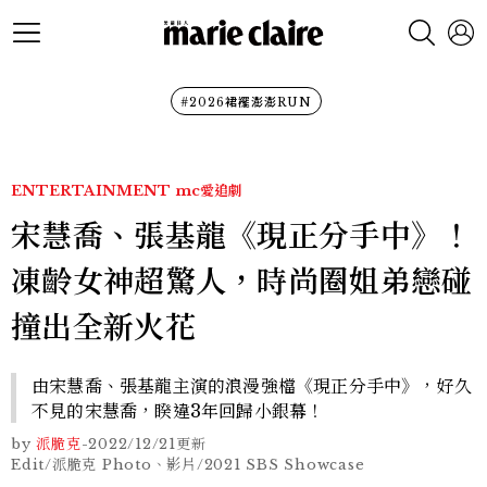
#2026裙襬澎澎RUN
ENTERTAINMENT
mc愛追劇
宋慧喬、張基龍《現正分手中》！
凍齡女神超驚人，時尚圈姐弟戀碰
撞出全新火花
由宋慧喬、張基龍主演的浪漫強檔《現正分手中》，好久
不見的宋慧喬，睽違3年回歸小銀幕！
by
派脆克
-
2022/12/21
更新
Edit/派脆克 Photo、影片/2021 SBS Showcase