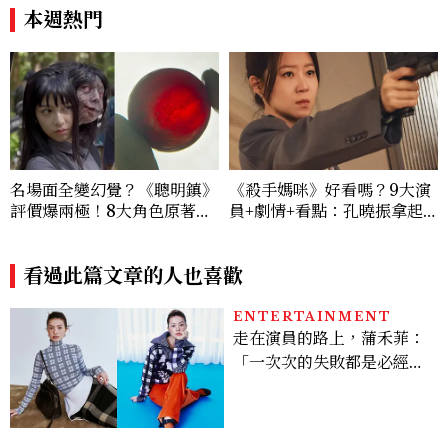
低調千金？
次看
本週熱門
名場面全變幻覺？《聰明鎮》
《殺手媽咪》好看嗎？9大演
評價爆兩極！8大角色原著差
員+劇情+看點：孔曉振拿起
異：台版富江獨缺「這技
槍真的殺瘋了！鄭準元是...美
能」、黑衣少年神顏是他，血
男？原作粉絲直呼失望
玉果邏輯翻車
看過此篇文章的人也喜歡
ENTERTAINMENT
走在演員的路上，蒲禾菲：
「一次次的失敗都是必經過
程，必須要經過那些練習，
才能做得好。」