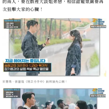
的兩人，要在戲裡大談姐弟戀，相信甜寵氛圍要再
次狙擊大家的心臟！
宋慧喬、張基龍《現正分手中》劇照搶先公開！