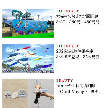
LIFESTYLE
六福村史努比水樂園只到
8/30！350元、450元門票
優惠一次看，必拍造景、
SNOOPY美食可愛登場
LIFESTYLE
2026高雄旗津風箏節
8/8~8/9登場！35公尺巨大
鯨魚首度放飛、豐富親子活
動時間懶人包
BEAUTY
hince台北快閃店回歸！
「Chill Voyage」夏季限
定系列登場，夢幻海洋藍空
間、限定彩妝、DIY吊飾一