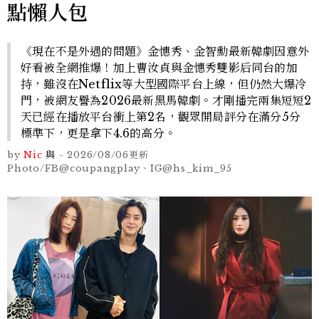
點懶人包
《現在不是外遇的問題》金憓秀、金智勳最新韓劇因意外
好看被全網推爆！加上曹汝貞與金憓秀雙影后同台的加
持，雖沒在Netflix等大型國際平台上線，但仍然大爆冷
門，被網友譽為2026最新黑馬韓劇。才剛播完兩集短短2
天已經在播放平台衝上第2名，觀眾開局評分在滿分5分
標準下，更是拿下4.6的高分。
by
Nic
與
-
2026/08/06
更新
Photo/FB@coupangplay、IG@hs_kim_95