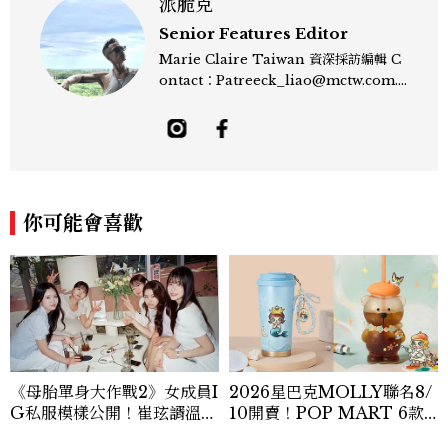
派脆克
Senior Features Editor
Marie Claire Taiwan 資深採訪編輯 C
ontact：Patreeck_liao@mctw.com.t
w 擅長捕捉當代文化與時尚交會的瞬間，以
敏銳的觀察力與敘事能力，撰寫出兼具深度
與美感的專題內容，長期關注亞洲娛樂、人
物專訪、流行風格與 LGBTQ 多元議題。
曾專訪多位影視與音樂領域的代表人物，擅
長以細膩視角挖掘藝人內在的故事與蛻變。
你可能會喜歡
除了平面編輯，他也涉足影像企劃、封面製
作等，能靈活整合內容與視覺，打造具感染
力的跨平台敘事語言。認為好的內容不僅是
記錄時代，更是溫柔的行動——在每一段訪
談與每一篇文章裡，留下值得反覆回味的
光。
《母胎單身大作戰2》女成員I
2026星巴克MOLLY聯名8/
G私服模樣公開！崔玹諝溫柔
10開賣！POP MART 6款
系歐膩粉絲飆漲、金秀炫竟是
杯袋價格、草莓布蕾星冰樂一