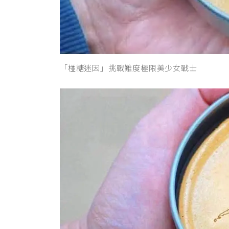
「椪糖迷因」挑戰難度極限美少女戰士