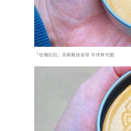
「椪糖迷因」挑戰難度極限 菲律賓地圖