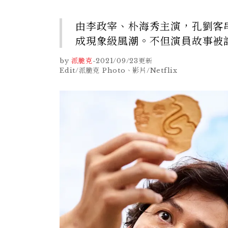
由李政宰、朴海秀主演，孔劉客串
成現象級風潮。不但演員故事被
by
派脆克
-
2021/09/23
更新
Edit/派脆克 Photo、影片/Netflix