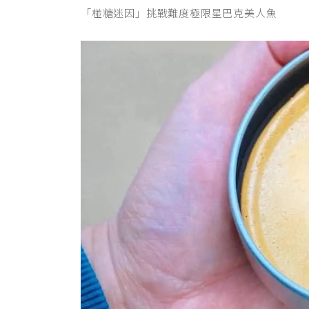
「椪糖迷因」挑戰難度極限星巴克美人魚