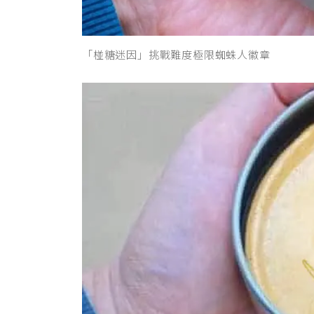
「椪糖迷因」挑戰難度極限蜘蛛人徽章