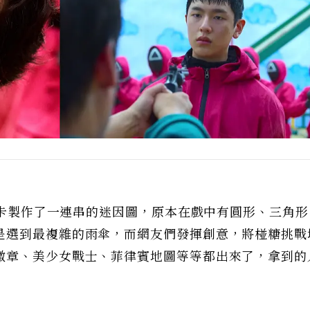
」關卡製作了一連串的迷因圖，原本在戲中有圓形、三角
是選到最複雜的雨傘，而網友們發揮創意，將椪糖挑戰
徽章、美少女戰士、菲律賓地圖等等都出來了，拿到的