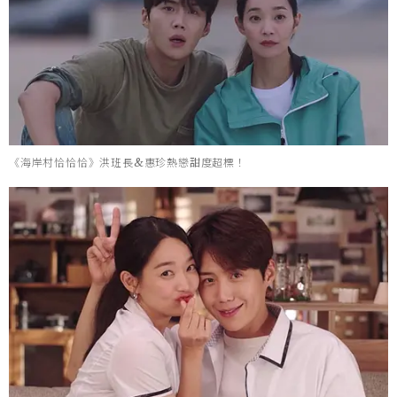
《海岸村恰恰恰》洪班長&惠珍熱戀甜度超標！