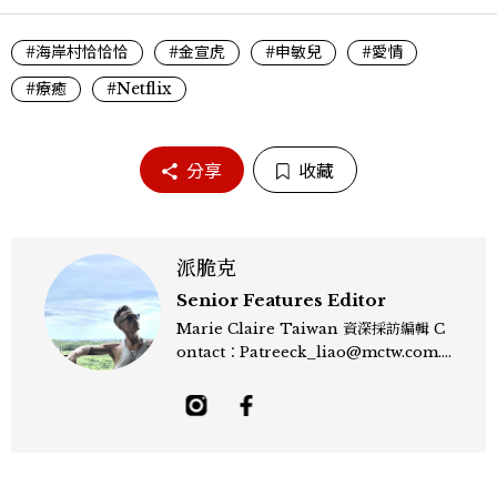
#海岸村恰恰恰
#金宣虎
#申敏兒
#愛情
#療癒
#Netflix
分享
收藏
派脆克
Senior Features Editor
Marie Claire Taiwan 資深採訪編輯 C
ontact：Patreeck_liao@mctw.com.t
w 擅長捕捉當代文化與時尚交會的瞬間，以
敏銳的觀察力與敘事能力，撰寫出兼具深度
與美感的專題內容，長期關注亞洲娛樂、人
物專訪、流行風格與 LGBTQ 多元議題。
曾專訪多位影視與音樂領域的代表人物，擅
長以細膩視角挖掘藝人內在的故事與蛻變。