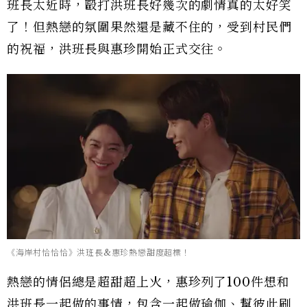
班長太近時，毆打洪班長好幾次的劇情真的太好笑
了！但熱戀的氛圍果然還是藏不住的，受到村民們
的祝福，洪班長與惠珍開始正式交往。
《海岸村恰恰恰》洪班長&惠珍熱戀甜度超標！
熱戀的情侶總是超甜超上火，惠珍列了100件想和
洪班長一起做的事情，包含一起做瑜伽、幫彼此刷