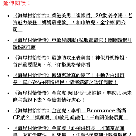
延伸閱讀：
《海岸村恰恰恰》香港美男「崔銀哲」29歲 姜亨錫，老
實魅力榮登「媽媽最愛款」！和申敏兒、金宇彬 同公
司！
《海岸村恰恰恰》申敏兒劇服+私服都戴它！圈圈環形耳
環8款推薦
《海岸村恰恰恰》最強助攻王表美善！神似丹妮婊姐、
首部重要配角、私下穿搭風格帶你看
《海岸村恰恰恰》傲嬌惠珍真的變了！主動告白洪班
長，真心對待+兩情相悅，情深滿滿之吻好溫暖！
《海岸村恰恰恰》金宣虎 淚眼汪汪求抱抱，申敏兒 凍未
條主動親下去？全糖劇情好虐心！
《海岸村恰恰恰》金宣虎、李相二 Bromance 滿滿
CP感？「摸頭殺」申敏兒 難融化！三角關係將展開！
《海岸村恰恰恰》金宣虎「斜槓洪班長」才華富翁無
誤！秀可愛魔性「蛀牙舞」，失蹤5年曾到北韓當臥底？