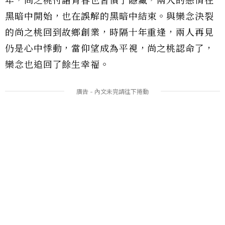
年，尚之桃付諸青春也習慣了隱藏，兩人的戀情在
黑暗中開始，也在誤解的黑暗中結束。與欒念決裂
的尚之桃回到故鄉創業，時隔十年重逢，兩人再見
仍是心中悸動，當仰望成為平視，尚之桃認命了，
欒念也追回了餘生幸福。