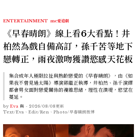
ENTERTAINMENT
mc愛追劇
《早春晴朗》線上看6大看點！井
柏然為戲自備高訂，孫千苦等地下
戀轉正，雨夜激吻獲讚慾感天花板
集合成年人極限拉扯與熟齡戀愛的《早春晴朗》，由《如
果我不曾見過太陽》導演蔣繼正執導，井柏然、孫千演繹
都會男女面對戀愛關係的複雜思緒，理性在潰堤，慾望在
蔓延。
by
Eva
與
-
2026/08/08
更新
Text/Eva、Edit/Ren、Photo/早春晴朗微博