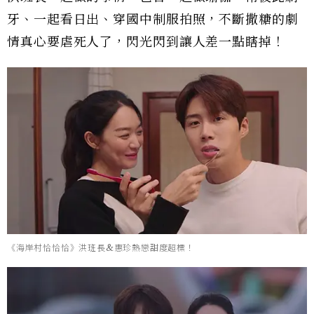
牙、一起看日出、穿國中制服拍照，不斷撒糖的劇
情真心要虐死人了，閃光閃到讓人差一點瞎掉！
《海岸村恰恰恰》洪班長&惠珍熱戀甜度超標！