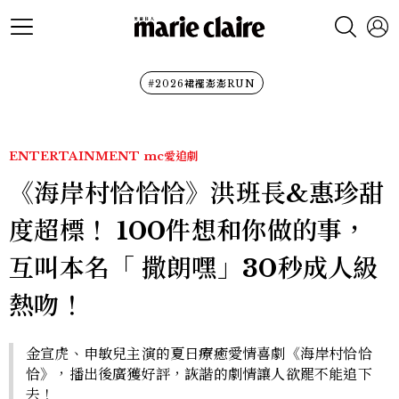
#2026裙襬澎澎RUN
ENTERTAINMENT
mc愛追劇
《海岸村恰恰恰》洪班長&惠珍甜
度超標！ 100件想和你做的事，
互叫本名「 撒朗嘿」30秒成人級
熱吻！
金宣虎、申敏兒主演的夏日療癒愛情喜劇《海岸村恰恰
恰》，播出後廣獲好評，詼諧的劇情讓人欲罷不能追下
去！