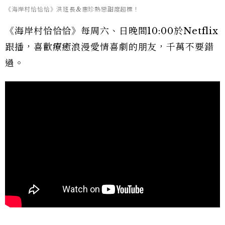
《海岸村恰恰恰》洪班長&惠珍熱戀甜度超標！
《海岸村恰恰恰》每周六、日晚間10:00於Netflix
跟播，喜歡療癒浪漫愛情喜劇的朋友，千萬不要錯
過。