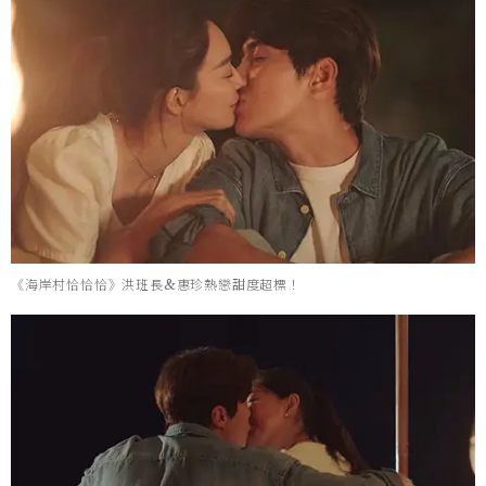
《海岸村恰恰恰》洪班長&惠珍熱戀甜度超標！