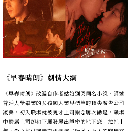
《早春晴朗》劇情大綱
《早春晴朗》
改編自作者姑娘別哭同名小說，講述
普通大學畢業的女孩闖入業界標竿的頂尖廣告公司
凌美，初入職場就被鬼才上司欒念屢次勸退，職場
中嚴厲上司卻和下屬發展出隱密的地下戀，拉扯十