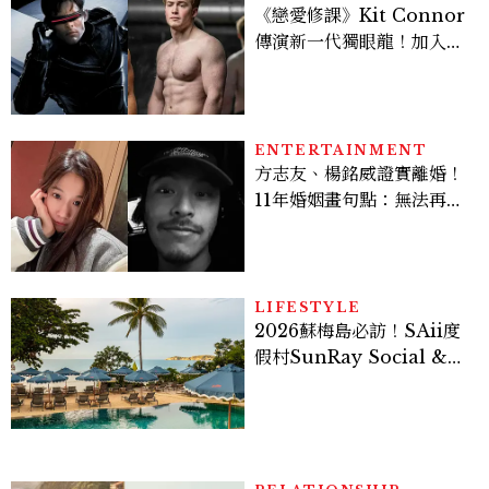
《戀愛修課》Kit Connor
傳演新一代獨眼龍！加入新
版《X戰警》，可望搭檔
Sadie Sink
ENTERTAINMENT
方志友、楊銘威證實離婚！
11年婚姻畫句點：無法再做
情人，但永遠是家人
LIFESTYLE
2026蘇梅島必訪！SAii度
假村SunRay Social &
Swim Club全新開箱，6
大亮點體驗懶人包