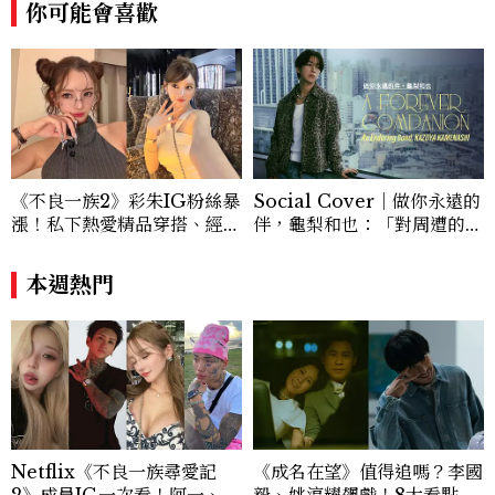
你可能會喜歡
除了平面編輯，他也涉足影像企劃、封面製
作等，能靈活整合內容與視覺，打造具感染
力的跨平台敘事語言。認為好的內容不僅是
記錄時代，更是溫柔的行動——在每一段訪
談與每一篇文章裡，留下值得反覆回味的
光。
《不良一族2》彩朱IG粉絲暴
Social Cover｜做你永遠的
漲！私下熱愛精品穿搭、經營
伴，龜梨和也：「對周遭的人
服飾品牌，堪稱品味最好女成
事物保有餘裕，同時也持續努
員
力。」
本週熱門
Netflix《不良一族尋愛記
《成名在望》值得追嗎？李國