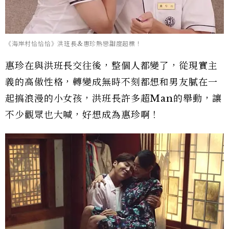
《海岸村恰恰恰》洪班長&惠珍熱戀甜度超標！
惠珍在與洪班長交往後，整個人都變了，從現實主
義的高傲性格，轉變成無時不刻都想和男友膩在一
起搞浪漫的小女孩，洪班長許多超Man的舉動，讓
不少觀眾也大喊，好想成為惠珍啊！