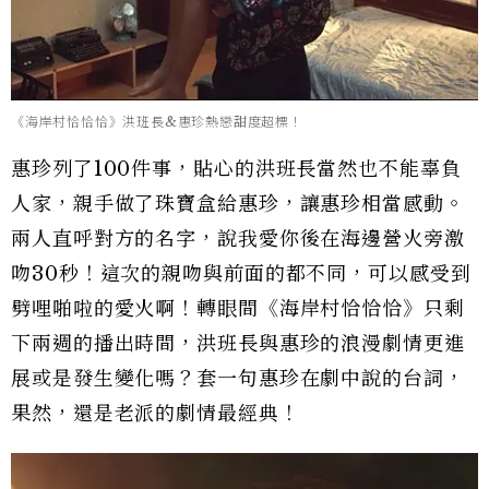
《海岸村恰恰恰》洪班長&惠珍熱戀甜度超標！
惠珍列了100件事，貼心的洪班長當然也不能辜負
人家，親手做了珠寶盒給惠珍，讓惠珍相當感動。
兩人直呼對方的名字，說我愛你後在海邊營火旁激
吻30秒！這次的親吻與前面的都不同，可以感受到
劈哩啪啦的愛火啊！轉眼間《海岸村恰恰恰》只剩
下兩週的播出時間，洪班長與惠珍的浪漫劇情更進
展或是發生變化嗎？套一句惠珍在劇中說的台詞，
果然，還是老派的劇情最經典！