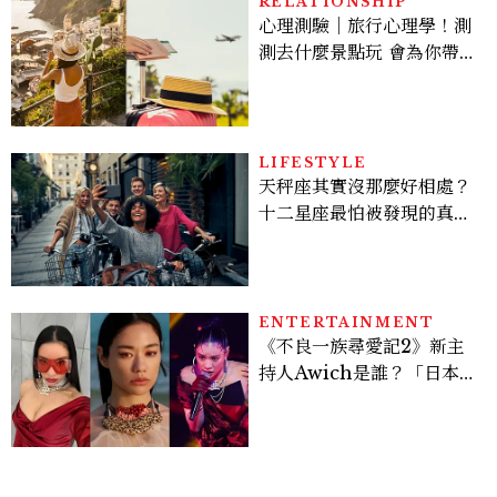
RELATIONSHIP
心理測驗｜旅行心理學！測
測去什麼景點玩 會為你帶來
好運
LIFESTYLE
天秤座其實沒那麼好相處？
十二星座最怕被發現的真實
面貌，「這星座」一直在假
裝不在意
ENTERTAINMENT
《不良一族尋愛記2》新主
持人Awich是誰？「日本嘻
哈女王」人生比節目更抓
馬：25歲喪夫、家中遭槍擊
掃射