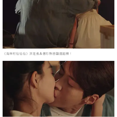
《海岸村恰恰恰》洪班長&惠珍熱戀甜度超標！