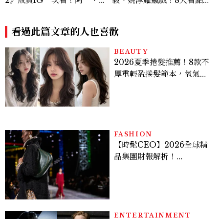
2》成員IG一次看！阿一、彩
毅、姚淳耀飆戲！8大看點與
朱、佛祖阿里等11人背景完整
網友殘酷評價：節奏太慢、犯
介紹
人太好猜？
看過此篇文章的人也喜歡
BEAUTY
2026夏季捲髮推薦！8款不
厚重輕盈捲髮範本，氧氣層
次燙、法式慵懶捲顯臉小又
好整理
FASHION
【時髦CEO】2026全球精
品集團財報解析！
LVMH、Hermès、
Chanel、Gucci 誰是真
正贏家？5大趨勢一次看
ENTERTAINMENT