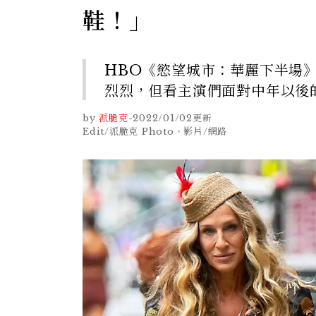
鞋！」
HBO《慾望城市：華麗下半場
烈烈，但看主演們面對中年以後
by
派脆克
-
2022/01/02
更新
Edit/派脆克 Photo、影片/網路