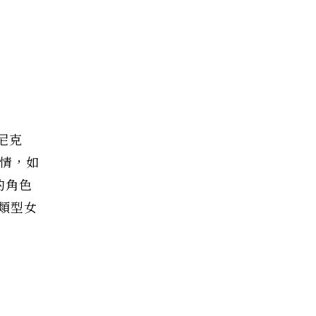
尼克
情，如
的角色
類型女