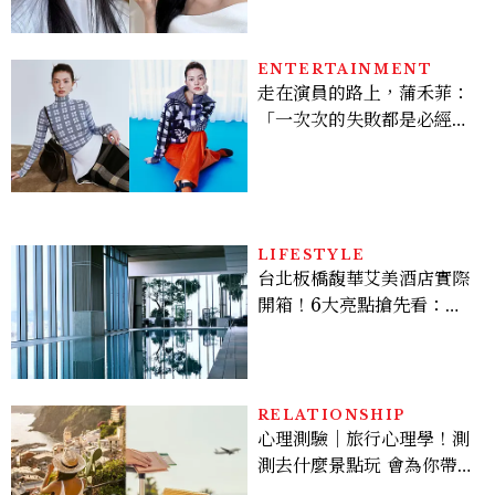
個日常習慣養出牛奶肌
ENTERTAINMENT
走在演員的路上，蒲禾菲：
「一次次的失敗都是必經過
程，必須要經過那些練習，
才能做得好。」
LIFESTYLE
台北板橋馥華艾美酒店實際
開箱！6大亮點搶先看：新
北最新旅宿地標、高空泳
池、客房藏奢華細節
RELATIONSHIP
心理測驗｜旅行心理學！測
測去什麼景點玩 會為你帶來
好運