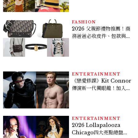
FASHION
2026 父親節禮物推薦！商
務爸爸必收皮件、包款與鞋
履一次看
ENTERTAINMENT
《戀愛修課》Kit Connor
傳演新一代獨眼龍！加入新
版《X戰警》，可望搭檔
Sadie Sink
ENTERTAINMENT
2026 Lollapalooza
Chicago四大亮點總盤