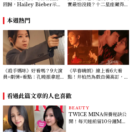
回歸，Hailey Bieber示範
實最怕沒錢？十二星座藏得最
如何戴得時髦：這款Miu Mi
深的金錢焦慮，「這星座」比
u髮箍未開賣先爆紅！
價半天，最後卻買最貴的
本週熱門
《殺手媽咪》好看嗎？9大演
《早春晴朗》線上看6大看
員+劇情+看點：孔曉振拿起
點！井柏然為戲自備高訂，孫
槍真的殺瘋了！鄭準元是...美
千苦等地下戀轉正，雨夜激吻
男？原作粉絲直呼失望
獲讚慾感天花板
看過此篇文章的人也喜歡
BEAUTY
TWICE MINA保養秘訣公
開！每天睡前留10分鐘ME
TIME、定期皮拉提斯，6