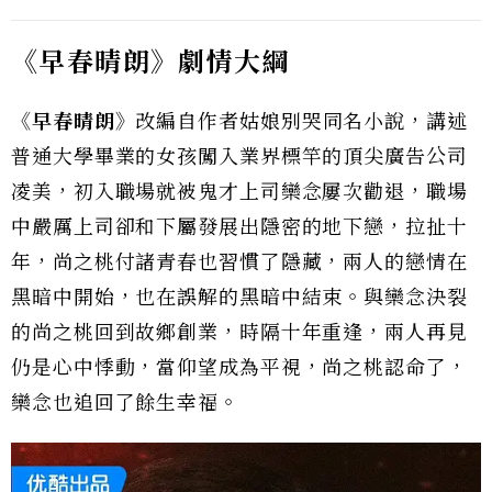
《早春晴朗》劇情大綱
《早春晴朗》
改編自作者姑娘別哭同名小說，講述
普通大學畢業的女孩闖入業界標竿的頂尖廣告公司
凌美，初入職場就被鬼才上司欒念屢次勸退，職場
中嚴厲上司卻和下屬發展出隱密的地下戀，拉扯十
年，尚之桃付諸青春也習慣了隱藏，兩人的戀情在
黑暗中開始，也在誤解的黑暗中結束。與欒念決裂
的尚之桃回到故鄉創業，時隔十年重逢，兩人再見
仍是心中悸動，當仰望成為平視，尚之桃認命了，
欒念也追回了餘生幸福。