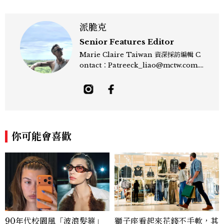
派脆克
Senior Features Editor
Marie Claire Taiwan 資深採訪編輯 C
ontact：Patreeck_liao@mctw.com.t
w 擅長捕捉當代文化與時尚交會的瞬間，以
敏銳的觀察力與敘事能力，撰寫出兼具深度
與美感的專題內容，長期關注亞洲娛樂、人
物專訪、流行風格與 LGBTQ 多元議題。
曾專訪多位影視與音樂領域的代表人物，擅
長以細膩視角挖掘藝人內在的故事與蛻變。
你可能會喜歡
除了平面編輯，他也涉足影像企劃、封面製
作等，能靈活整合內容與視覺，打造具感染
力的跨平台敘事語言。認為好的內容不僅是
記錄時代，更是溫柔的行動——在每一段訪
談與每一篇文章裡，留下值得反覆回味的
光。
90年代校園風「波浪髮箍」
獅子座看起來花錢不手軟，其