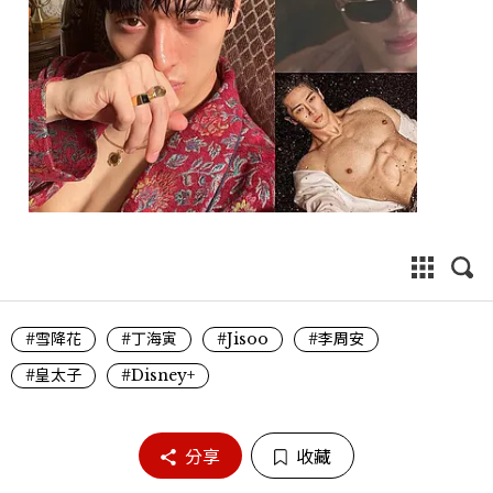
#雪降花
#丁海寅
#Jisoo
#李周安
#皇太子
#Disney+
分享
收藏