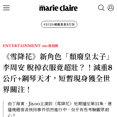
#2026裙襬澎澎RUN
ENTERTAINMENT
mc愛追劇
《雪降花》新角色「頹廢皇太子」
李周安 脫掉衣服竟超壯？！減重8
公斤+鋼琴天才，短暫現身獲全世
界關注！
由丁海寅、Jisoo主演的《雪降花》近期播至第11集，連
播幾週宿舍挾持事件依然進行中，似乎有些考驗觀眾耐
心？