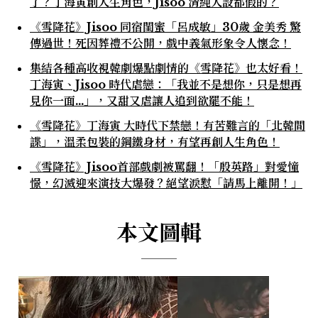
了？丁海寅創人生角色，Jisoo 清純人設都假的？
《雪降花》Jisoo 同宿閨蜜「呂成敏」30歲 金美秀 驚
傳過世！死因葬禮不公開，戲中義氣形象令人懷念！
集結各種高收視韓劇爆點劇情的《雪降花》也太好看！
丁海寅、Jisoo 時代虐戀：「我並不是想你，只是想再
見你一面...」，又甜又虐讓人追到欲罷不能！
《雪降花》丁海寅 大時代下禁戀！有苦難言的「北韓間
諜」，溫柔包裝的鋼鐵身材，有望再創人生角色！
《雪降花》Jisoo首部戲劇被罵翻！「殷英路」對愛憧
憬，幻滅迎來演技大爆發？絕望淚懟「請馬上離開！」
本文圖輯