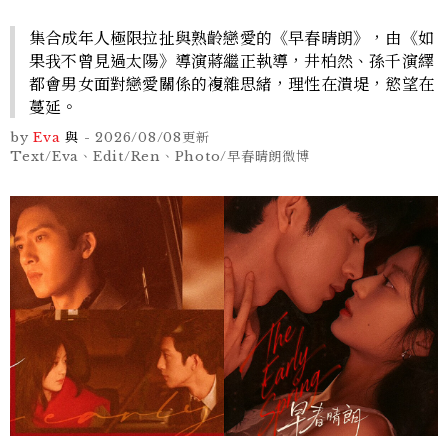
集合成年人極限拉扯與熟齡戀愛的《早春晴朗》，由《如
果我不曾見過太陽》導演蔣繼正執導，井柏然、孫千演繹
都會男女面對戀愛關係的複雜思緒，理性在潰堤，慾望在
蔓延。
by
Eva
與
-
2026/08/08
更新
Text/Eva、Edit/Ren、Photo/早春晴朗微博