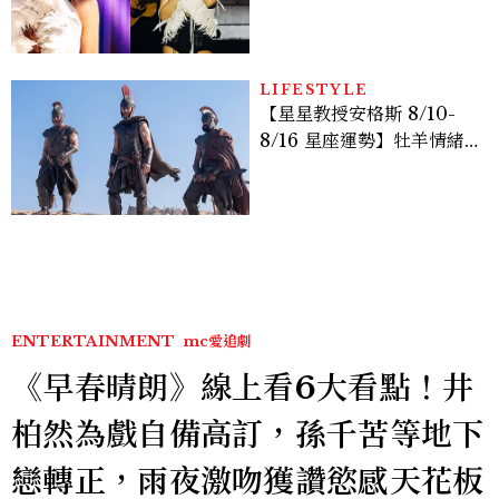
點， JENNIE、 CORTIS
登台，K-POP擄獲全球！
LIFESTYLE
【星星教授安格斯 8/10-
8/16 星座運勢】牡羊情緒
變敏感，雙子人際吸引力爆
棚
ENTERTAINMENT
mc愛追劇
《早春晴朗》線上看6大看點！井
柏然為戲自備高訂，孫千苦等地下
戀轉正，雨夜激吻獲讚慾感天花板