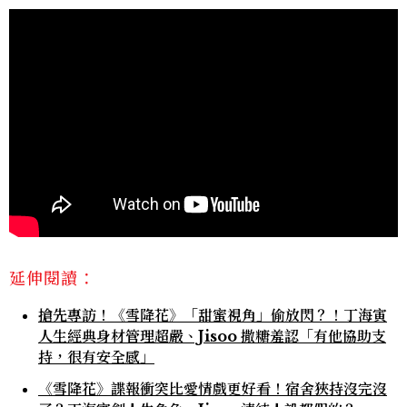
延伸閱讀：
搶先專訪！《雪降花》「甜蜜視角」偷放閃？！丁海寅
人生經典身材管理超嚴、Jisoo 撒糖羞認「有他協助支
持，很有安全感」
《雪降花》諜報衝突比愛情戲更好看！宿舍狹持沒完沒