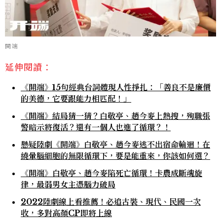
開端
延伸閱讀：
《開端》15句經典台詞體現人性掙扎：「善良不是廉價
的美德，它要跟能力相匹配！」
《開端》結局猜一猜？白敬亭、趙今麥上熱搜，殉職張
警暗示將復活？還有一個人也進了循環？！
懸疑陸劇《開端》白敬亭、趙今麥逃不出宿命輪迴！在
繞暈腦細胞的無限循環下，要是能重來，你該如何選？
《開端》白敬亭、趙今麥陷死亡循環！卡農成斷魂旋
律，最弱男女主憑腦力破局
2022陸劇線上看推薦！必追古裝、現代、民國一次
收，多對高顏CP即將上線