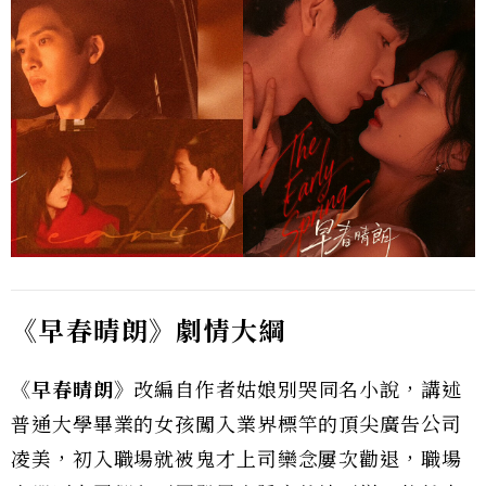
《早春晴朗》劇情大綱
《早春晴朗》
改編自作者姑娘別哭同名小說，講述
普通大學畢業的女孩闖入業界標竿的頂尖廣告公司
凌美，初入職場就被鬼才上司欒念屢次勸退，職場