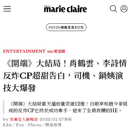
#2026裙襬澎澎RUN
ENTERTAINMENT
mc愛追劇
《開端》大結局！肖鶴雲、李詩情
反炸CP超甜告白，司機、鍋姨演
技大爆發
《開端》大結局當天播放量突破12億！白敬亭和趙今麥組
成的反炸CP也終於成功牽手，迎來了全員救贖的HE。
by
美麗佳人編輯部
-
2022/01/27
更新
Edit／Eva、Photo／開端微博