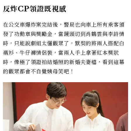
反炸CP領證既視感
在公交車爆炸案完結後，警局也向車上所有乘客頒
發了功勳章與獎勵金，當鏡頭切到肖鶴雲與李詩情
時，只能說劇組太懂觀眾了，默契的將兩人搭配白
襯衫、牛仔褲情侶裝，當兩人手上拿著紅本獎狀
時，像極了領證拍結婚照的新婚夫妻檔，看到這幕
的觀眾都會不自覺姨母笑吧！