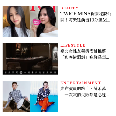
BEAUTY
TWICE MINA保養秘訣公
開！每天睡前留10分鐘ME
TIME、定期皮拉提斯，6
個日常習慣養出牛奶肌
LIFESTYLE
臺北女性友善清酒舖推薦！
「和庵清酒舖」進駐晶華酒
店：首創五行心情選酒、單
杯180元起輕鬆微醺
ENTERTAINMENT
走在演員的路上，蒲禾菲：
「一次次的失敗都是必經過
程，必須要經過那些練習，
才能做得好。」