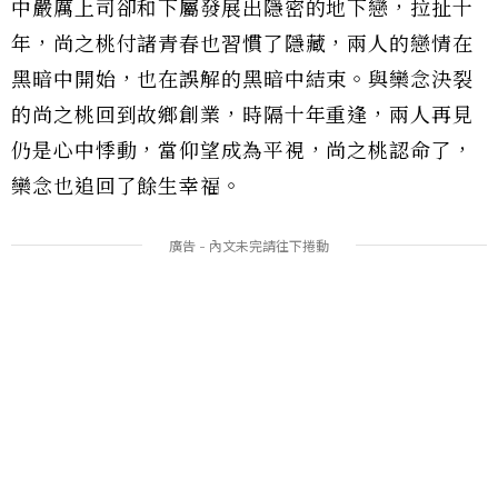
中嚴厲上司卻和下屬發展出隱密的地下戀，拉扯十
年，尚之桃付諸青春也習慣了隱藏，兩人的戀情在
黑暗中開始，也在誤解的黑暗中結束。與欒念決裂
的尚之桃回到故鄉創業，時隔十年重逢，兩人再見
仍是心中悸動，當仰望成為平視，尚之桃認命了，
欒念也追回了餘生幸福。