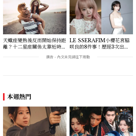
度的內容。 《Marie Claire》始終以敏銳
視角與編輯直覺，引領讀者探索女性多元面
貌與生活品味風格的無限可能。
天蠍座變熟後反而開始保持距
LE SSERAFIM小櫻花宮脇
離？十二星座關係太靠近時最
咲良的8件事！歷經3次出
怕發生的事，「這星座」一有
道、嚴以律己的終極自我管理
壓力就先躲起來
王、靠「這招」養成17吋螞蟻
腰
本週熱門