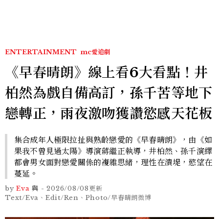
ENTERTAINMENT
mc愛追劇
《早春晴朗》線上看6大看點！井
柏然為戲自備高訂，孫千苦等地下
戀轉正，雨夜激吻獲讚慾感天花板
集合成年人極限拉扯與熟齡戀愛的《早春晴朗》，由《如
果我不曾見過太陽》導演蔣繼正執導，井柏然、孫千演繹
都會男女面對戀愛關係的複雜思緒，理性在潰堤，慾望在
蔓延。
by
Eva
與
-
2026/08/08
更新
Text/Eva、Edit/Ren、Photo/早春晴朗微博