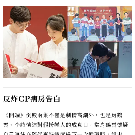
反炸CP病房告白
《開端》倒數兩集不僅是劇情高潮外，也是肖鶴
雲、李詩情這對假扮戀人的成真日，當肖鶴雲懷疑
自己無法在陪伴李詩情度過下一次循環時，說出