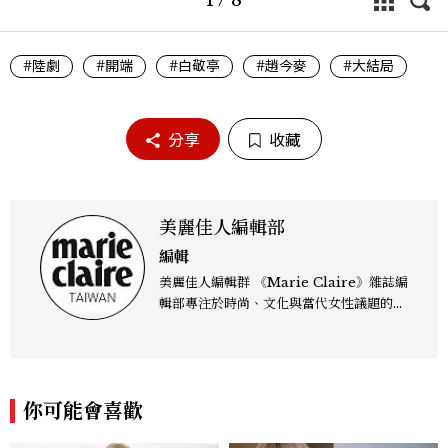
#陸劇
#開端
#白敬亭
#趙今麥
#大結局
分享
收藏
美麗佳人編輯部
編輯
美麗佳人編輯群 《Marie Claire》雜誌編
輯部專注於時尚、文化與當代女性議題的深
度呈現，致力打造兼具風格與觀點的內容敘
事。 團隊擅長核心議題企劃、內容策展與
跨平台整合，長期關注國際時代脈動與社會
趨勢，從文化觀察出發，挖掘具有啟發性的
你可能會喜歡
女性故事與價值觀；同時以細膩的美學語言
與敘事張力，轉化為兼具視覺風格與思想深