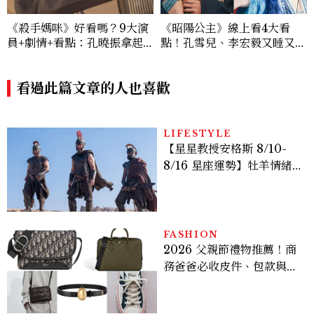
《殺手媽咪》好看嗎？9大演
《昭陽公主》線上看4大看
員+劇情+看點：孔曉振拿起
點！孔雪兒、李宏毅又睡又鬥
槍真的殺瘋了！鄭準元是...美
趕進度，清冷狀元告上荒淫公
男？原作粉絲直呼失望
主
看過此篇文章的人也喜歡
LIFESTYLE
【星星教授安格斯 8/10-
8/16 星座運勢】牡羊情緒
變敏感，雙子人際吸引力爆
棚
FASHION
2026 父親節禮物推薦！商
務爸爸必收皮件、包款與鞋
履一次看