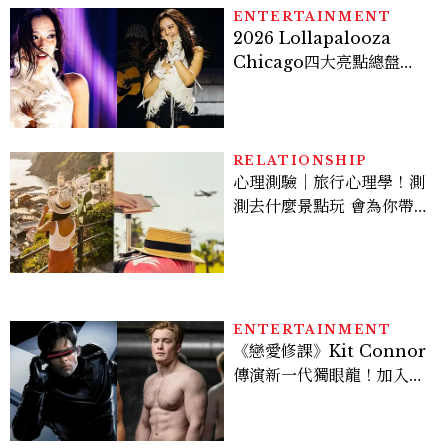
ENTERTAINMENT
2026 Lollapalooza
Chicago四大亮點總盤
點， JENNIE、 CORTIS
登台，K-POP擄獲全球！
RELATIONSHIP
心理測驗｜旅行心理學！測
測去什麼景點玩 會為你帶來
好運
ENTERTAINMENT
《戀愛修課》Kit Connor
傳演新一代獨眼龍！加入新
版《X戰警》，可望搭檔
Sadie Sink