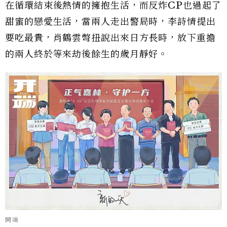
在循環結束後熱情的擁抱生活，而反炸CP也過起了
甜蜜的戀愛生活，當兩人走出警局時，李詩情提出
要吃最貴，肖鶴雲彆扭說出來日方長時，放下重擔
的兩人終於等來劫後餘生的歲月靜好。
開端