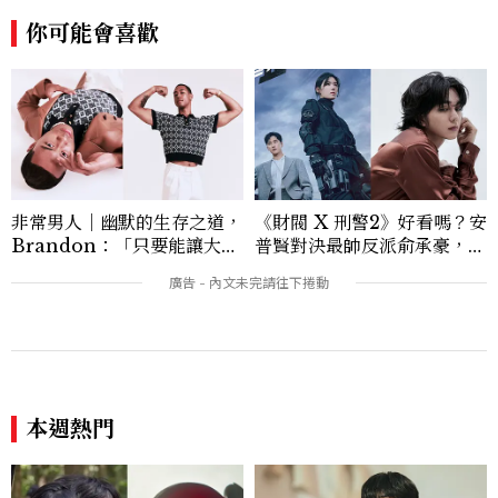
趨勢，從文化觀察出發，挖掘具有啟發性的
你可能會喜歡
女性故事與價值觀；同時以細膩的美學語言
與敘事張力，轉化為兼具視覺風格與思想深
度的內容。 《Marie Claire》始終以敏銳
視角與編輯直覺，引領讀者探索女性多元面
貌與生活品味風格的無限可能。
非常男人｜幽默的生存之道，
《財閥 X 刑警2》好看嗎？安
Brandon：「只要能讓大家
普賢對決最帥反派俞承豪，鄭
笑，我們就有機會玩在一起，
恩彩接棒女主，開專機、刷黑
讓敵人成為朋友。」
卡，用錢輾壓罪犯的陳利手回
來了，這次能玩多大？
本週熱門