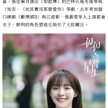
喜。張佳寧自演出《如懿傳》的巴林氏後先後參與
《知否、《他其實沒那麼愛你》等劇，去年更加盟
口碑劇《歡樂頌3》與江疏影、張惠雯等人上演都會
女子，鮮明的角色塑造也吸引了大批關注。