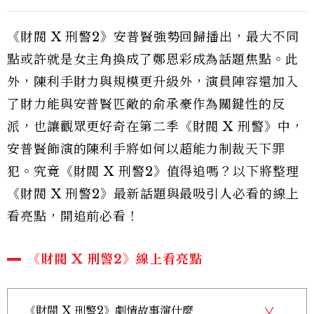
《財閥 X 刑警2》安普賢強勢回歸播出，最大不同
點或許就是女主角換成了鄭恩彩成為話題焦點。此
外，陳利手財力與規模更升級外，演員陣容還加入
了財力能與安普賢匹敵的俞承豪作為關鍵性的反
派，也讓觀眾更好奇在第二季《財閥 X 刑警》中，
安普賢飾演的陳利手將如何以超能力制裁天下罪
犯。究竟《財閥 X 刑警2》值得追嗎？以下將整理
《財閥 X 刑警2》最新話題與最吸引人必看的線上
看亮點，開追前必看！
《財閥 X 刑警2》線上看亮點
《財閥 X 刑警2》劇情故事演什麼