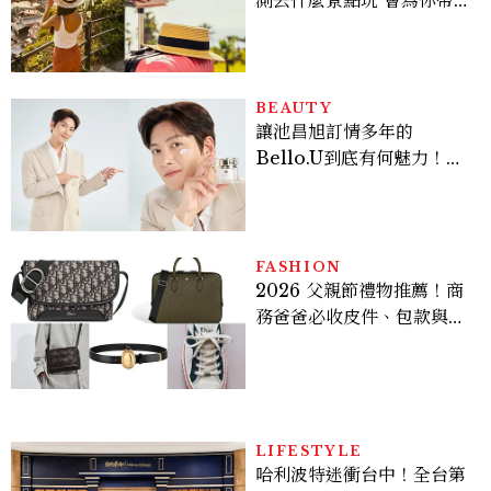
好運
BEAUTY
讓池昌旭訂情多年的
Bello.U到底有何魅力！揭
密男神發光乳霜～「肽光透
亮緊緻霜」如何打造日不落
的透亮肌，熬夜拍戲不顯疲
倦感，超神！
FASHION
2026 父親節禮物推薦！商
務爸爸必收皮件、包款與鞋
履一次看
LIFESTYLE
哈利波特迷衝台中！全台第