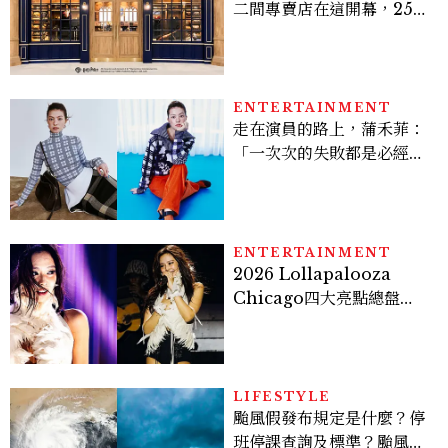
二間專賣店在這開幕，25週
年限定周邊、托特包太值得
入手
ENTERTAINMENT
走在演員的路上，蒲禾菲：
「一次次的失敗都是必經過
程，必須要經過那些練習，
才能做得好。」
ENTERTAINMENT
2026 Lollapalooza
Chicago四大亮點總盤
點， JENNIE、 CORTIS
登台，K-POP擄獲全球！
LIFESTYLE
颱風假發布規定是什麼？停
班停課查詢及標準？颱風假