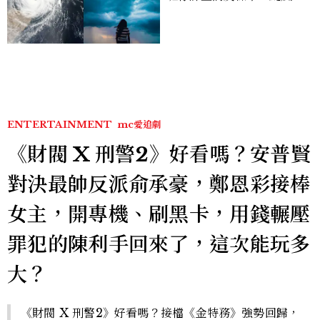
有薪水嗎、可否拒絕上班？
ENTERTAINMENT
mc愛追劇
《財閥 X 刑警2》好看嗎？安普賢
對決最帥反派俞承豪，鄭恩彩接棒
女主，開專機、刷黑卡，用錢輾壓
罪犯的陳利手回來了，這次能玩多
大？
《財閥 X 刑警2》好看嗎？接檔《金特務》強勢回歸，