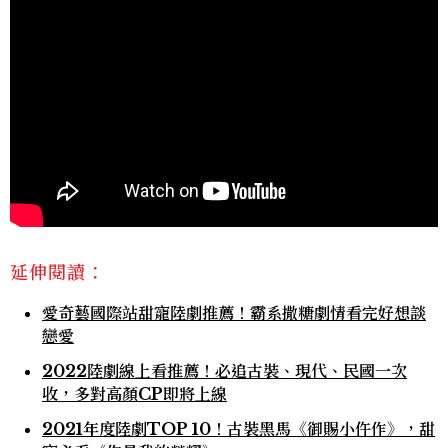
延伸閱讀：
愛奇藝國際站甜寵陸劇推薦！霸系撒糖劇情看完好想談
戀愛
2022陸劇線上看推薦！必追古裝、現代、民國一次
收，多對高顏CP即將上線
2021年度陸劇TOP 10！古裝黑馬《御賜小仵作》，甜