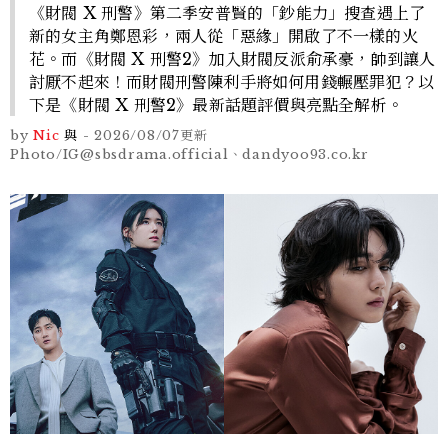
《財閥 X 刑警》第二季安普賢的「鈔能力」搜查遇上了
新的女主角鄭恩彩，兩人從「惡緣」開啟了不一樣的火
花。而《財閥 X 刑警2》加入財閥反派俞承豪，帥到讓人
討厭不起來！而財閥刑警陳利手將如何用錢輾壓罪犯？以
下是《財閥 X 刑警2》最新話題評價與亮點全解析。
by
Nic
與
-
2026/08/07
更新
Photo/IG@sbsdrama.official、dandyoo93.co.kr