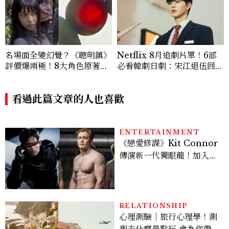
名場面全變幻覺？《聰明鎮》
Netflix 8月追劇片單！6部
評價爆兩極！8大角色原著差
必看韓劇日劇：宋江退伍回歸
異：台版富江獨缺「這技
《四手聯彈，兩首奏鳴曲》、
能」、黑衣少年神顏是他，血
丁海寅《我的荒糖戀愛》
玉果邏輯翻車
看過此篇文章的人也喜歡
ENTERTAINMENT
《戀愛修課》Kit Connor
傳演新一代獨眼龍！加入新
版《X戰警》，可望搭檔
Sadie Sink
RELATIONSHIP
心理測驗｜旅行心理學！測
測去什麼景點玩 會為你帶來