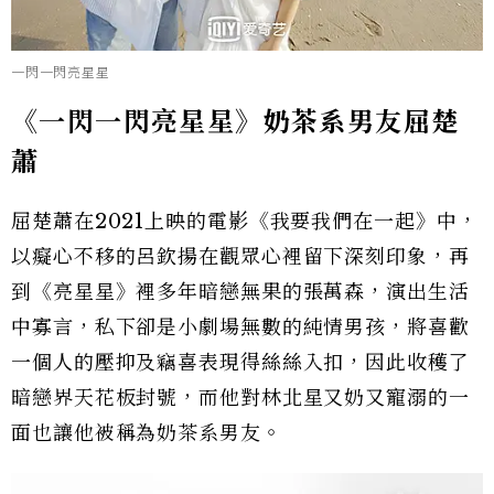
一閃一閃亮星星
《一閃一閃亮星星》奶茶系男友屈楚
蕭
屈楚蕭在2021上映的電影《我要我們在一起》中，
以癡心不移的呂欽揚在觀眾心裡留下深刻印象，再
到《亮星星》裡多年暗戀無果的張萬森，演出生活
中寡言，私下卻是小劇場無數的純情男孩，將喜歡
一個人的壓抑及竊喜表現得絲絲入扣，因此收穫了
暗戀界天花板封號，而他對林北星又奶又寵溺的一
面也讓他被稱為奶茶系男友。