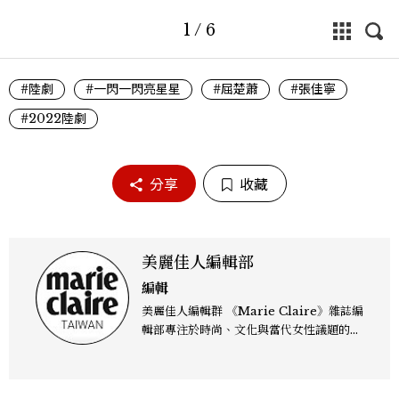
1
/
6
#陸劇
#一閃一閃亮星星
#屈楚蕭
#張佳寧
#2022陸劇
分享
收藏
美麗佳人編輯部
編輯
美麗佳人編輯群 《Marie Claire》雜誌編
輯部專注於時尚、文化與當代女性議題的深
度呈現，致力打造兼具風格與觀點的內容敘
事。 團隊擅長核心議題企劃、內容策展與
跨平台整合，長期關注國際時代脈動與社會